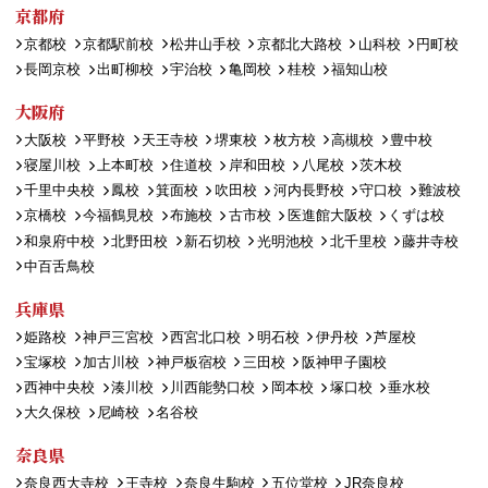
京都府
京都校
京都駅前校
松井山手校
京都北大路校
山科校
円町校
長岡京校
出町柳校
宇治校
亀岡校
桂校
福知山校
大阪府
大阪校
平野校
天王寺校
堺東校
枚方校
高槻校
豊中校
寝屋川校
上本町校
住道校
岸和田校
八尾校
茨木校
千里中央校
鳳校
箕面校
吹田校
河内長野校
守口校
難波校
京橋校
今福鶴見校
布施校
古市校
医進館大阪校
くずは校
和泉府中校
北野田校
新石切校
光明池校
北千里校
藤井寺校
中百舌鳥校
兵庫県
姫路校
神戸三宮校
西宮北口校
明石校
伊丹校
芦屋校
宝塚校
加古川校
神戸板宿校
三田校
阪神甲子園校
西神中央校
湊川校
川西能勢口校
岡本校
塚口校
垂水校
大久保校
尼崎校
名谷校
奈良県
奈良西大寺校
王寺校
奈良生駒校
五位堂校
JR奈良校