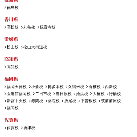
徳島校
香川県
高松校
丸亀校
観音寺校
愛媛県
松山校
松山大街道校
高知県
高知校
福岡県
福岡天神校
小倉校
博多本校
久留米校
香椎校
西新校
医進館福岡校
二日市校
春日原校
姪浜校
大橋校
行橋校
新宮中央校
赤間校
薬院校
折尾校
下曽根校
筑前前原校
福間校
佐賀県
佐賀校
唐津校