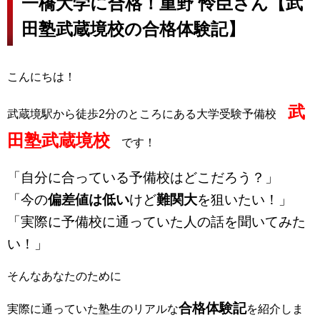
一橋大学に合格！重野 怜臣さん【武
田塾武蔵境校の合格体験記】
こんにちは！
武
武蔵境駅から徒歩2分のところにある大学受験予備校
田塾武蔵境校
です！
「自分に合っている予備校はどこだろう？」
「今の
偏差値は低い
けど
難関大
を狙いたい！」
「実際に予備校に通っていた人の話を聞いてみた
い！」
そんなあなたのために
合格体験記
実際に通っていた塾生のリアルな
を紹介しま