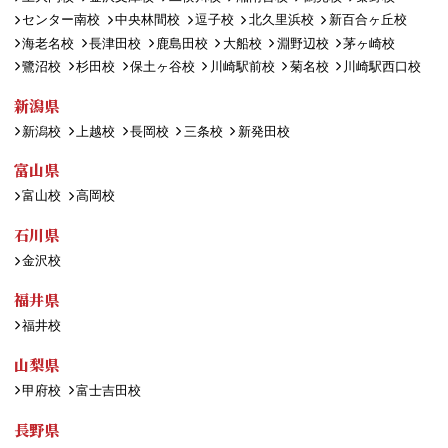
センター南校
中央林間校
逗子校
北久里浜校
新百合ヶ丘校
海老名校
長津田校
鹿島田校
大船校
淵野辺校
茅ヶ崎校
鷺沼校
杉田校
保土ヶ谷校
川崎駅前校
菊名校
川崎駅西口校
新潟県
新潟校
上越校
長岡校
三条校
新発田校
富山県
富山校
高岡校
石川県
金沢校
福井県
福井校
山梨県
甲府校
富士吉田校
長野県