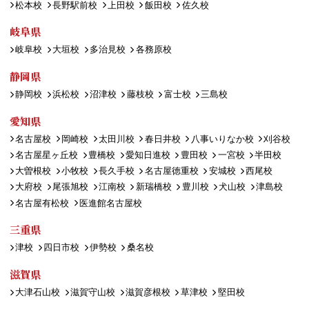
松本校
長野駅前校
上田校
飯田校
佐久校
岐阜県
岐阜校
大垣校
多治見校
各務原校
静岡県
静岡校
浜松校
沼津校
藤枝校
富士校
三島校
愛知県
名古屋校
岡崎校
太田川校
春日井校
八事いりなか校
刈谷校
名古屋星ヶ丘校
豊橋校
愛知日進校
豊田校
一宮校
半田校
大曽根校
小牧校
長久手校
名古屋徳重校
安城校
西尾校
大府校
尾張旭校
江南校
新瑞橋校
豊川校
犬山校
津島校
名古屋有松校
医進館名古屋校
三重県
津校
四日市校
伊勢校
桑名校
滋賀県
大津石山校
滋賀守山校
滋賀彦根校
草津校
堅田校