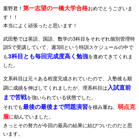
第一志望の一橋大学合格
重野君！
おめでとうございま
す！！
本当によく頑張ったと思います！
武田塾では英語、国語、数学の3科目をそれぞれ個別管理特
訓Sで受講していて、週3回という特訓スケジュールの中で
3科目とも毎回完成度高く勉強
も
を進めてきてくれま
した。
文系科目は元々ある程度完成されていたので、入塾後も順
入試直前
調に成績を伸ばしてくれましたが、理系科目は
まで苦戦
を強いられている状態でした。
最後の最後まで問題演習
弱点克
それでも
を積み重ね、
服
に励んでいました。
きっとその努力が今回の最高の結果に結びついたのだと思
います。