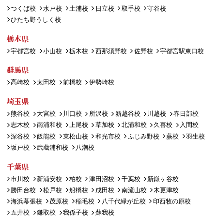
つくば校
水戸校
土浦校
日立校
取手校
守谷校
ひたち野うしく校
栃木県
宇都宮校
小山校
栃木校
西那須野校
佐野校
宇都宮駅東口校
群馬県
高崎校
太田校
前橋校
伊勢崎校
埼玉県
熊谷校
大宮校
川口校
所沢校
新越谷校
川越校
春日部校
志木校
南浦和校
上尾校
草加校
北浦和校
久喜校
入間校
深谷校
飯能校
東松山校
和光市校
ふじみ野校
蕨校
羽生校
坂戸校
武蔵浦和校
八潮校
千葉県
市川校
新浦安校
柏校
津田沼校
千葉校
新鎌ヶ谷校
勝田台校
松戸校
船橋校
成田校
南流山校
木更津校
海浜幕張校
茂原校
稲毛校
八千代緑が丘校
印西牧の原校
五井校
鎌取校
我孫子校
蘇我校