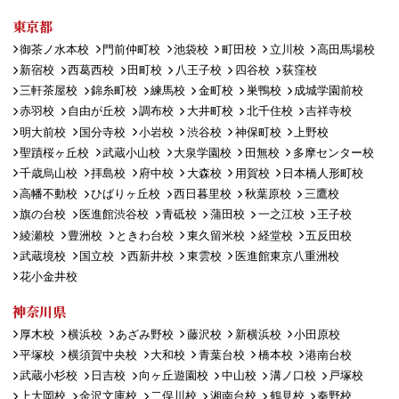
東京都
御茶ノ水本校
門前仲町校
池袋校
町田校
立川校
高田馬場校
新宿校
西葛西校
田町校
八王子校
四谷校
荻窪校
三軒茶屋校
錦糸町校
練馬校
金町校
巣鴨校
成城学園前校
赤羽校
自由が丘校
調布校
大井町校
北千住校
吉祥寺校
明大前校
国分寺校
小岩校
渋谷校
神保町校
上野校
聖蹟桜ヶ丘校
武蔵小山校
大泉学園校
田無校
多摩センター校
千歳烏山校
拝島校
府中校
大森校
用賀校
日本橋人形町校
高幡不動校
ひばりヶ丘校
西日暮里校
秋葉原校
三鷹校
旗の台校
医進館渋谷校
青砥校
蒲田校
一之江校
王子校
綾瀬校
豊洲校
ときわ台校
東久留米校
経堂校
五反田校
武蔵境校
国立校
西新井校
東雲校
医進館東京八重洲校
花小金井校
神奈川県
厚木校
横浜校
あざみ野校
藤沢校
新横浜校
小田原校
平塚校
横須賀中央校
大和校
青葉台校
橋本校
港南台校
武蔵小杉校
日吉校
向ヶ丘遊園校
中山校
溝ノ口校
戸塚校
上大岡校
金沢文庫校
二俣川校
湘南台校
鶴見校
秦野校