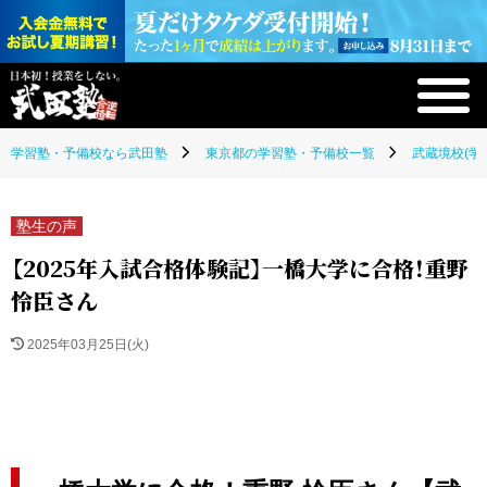
学習塾・予備校なら武田塾
東京都の学習塾・予備校一覧
武蔵境校(学
塾生の声
【2025年入試合格体験記】一橋大学に合格！重野
怜臣さん
2025年03月25日(火)