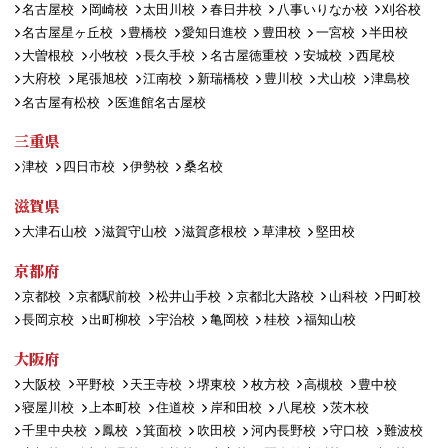
名古屋校
岡崎校
太田川校
春日井校
八事いりなか校
刈谷校
名古屋星ヶ丘校
豊橋校
愛知日進校
豊田校
一宮校
半田校
大曽根校
小牧校
長久手校
名古屋徳重校
安城校
西尾校
大府校
尾張旭校
江南校
新瑞橋校
豊川校
犬山校
津島校
名古屋有松校
医進館名古屋校
三重県
津校
四日市校
伊勢校
桑名校
滋賀県
大津石山校
滋賀守山校
滋賀彦根校
草津校
堅田校
京都府
京都校
京都駅前校
松井山手校
京都北大路校
山科校
円町校
長岡京校
出町柳校
宇治校
亀岡校
桂校
福知山校
大阪府
大阪校
平野校
天王寺校
堺東校
枚方校
高槻校
豊中校
寝屋川校
上本町校
住道校
岸和田校
八尾校
茨木校
千里中央校
鳳校
箕面校
吹田校
河内長野校
守口校
難波校