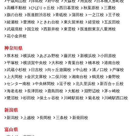
千歳烏山校
拝島校
府中校
大森校
用賀校
日本橋人形町校
高幡不動校
ひばりヶ丘校
西日暮里校
秋葉原校
三鷹校
旗の台校
医進館渋谷校
青砥校
蒲田校
一之江校
王子校
綾瀬校
豊洲校
ときわ台校
東久留米校
経堂校
五反田校
武蔵境校
国立校
西新井校
東雲校
医進館東京八重洲校
花小金井校
神奈川県
厚木校
横浜校
あざみ野校
藤沢校
新横浜校
小田原校
平塚校
横須賀中央校
大和校
青葉台校
橋本校
港南台校
武蔵小杉校
日吉校
向ヶ丘遊園校
中山校
溝ノ口校
戸塚校
上大岡校
金沢文庫校
二俣川校
湘南台校
鶴見校
秦野校
センター南校
中央林間校
逗子校
北久里浜校
新百合ヶ丘校
海老名校
長津田校
鹿島田校
大船校
淵野辺校
茅ヶ崎校
鷺沼校
杉田校
保土ヶ谷校
川崎駅前校
菊名校
川崎駅西口校
新潟県
新潟校
上越校
長岡校
三条校
新発田校
富山県