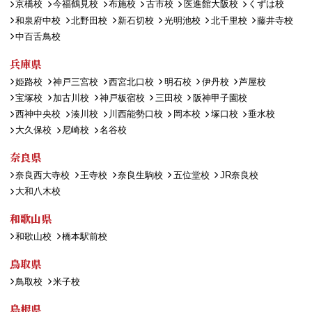
京橋校
今福鶴見校
布施校
古市校
医進館大阪校
くずは校
和泉府中校
北野田校
新石切校
光明池校
北千里校
藤井寺校
中百舌鳥校
兵庫県
姫路校
神戸三宮校
西宮北口校
明石校
伊丹校
芦屋校
宝塚校
加古川校
神戸板宿校
三田校
阪神甲子園校
西神中央校
湊川校
川西能勢口校
岡本校
塚口校
垂水校
大久保校
尼崎校
名谷校
奈良県
奈良西大寺校
王寺校
奈良生駒校
五位堂校
JR奈良校
大和八木校
和歌山県
和歌山校
橋本駅前校
鳥取県
鳥取校
米子校
島根県