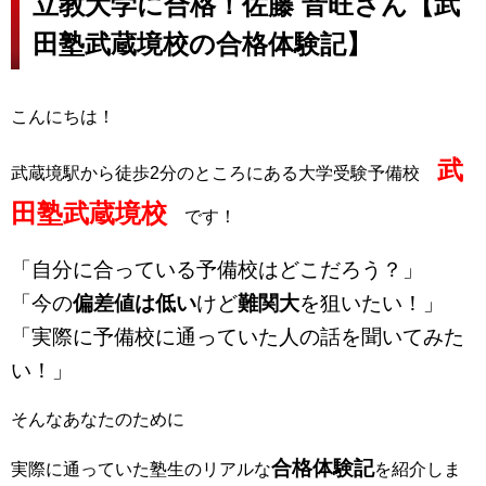
立教大学に合格！佐藤 音旺さん【武
田塾武蔵境校の合格体験記】
こんにちは！
武
武蔵境駅から徒歩2分のところにある大学受験予備校
田塾武蔵境校
です！
「自分に合っている予備校はどこだろう？」
「今の
偏差値は低い
けど
難関大
を狙いたい！」
「実際に予備校に通っていた人の話を聞いてみた
い！」
そんなあなたのために
合格体験記
実際に通っていた塾生のリアルな
を紹介しま