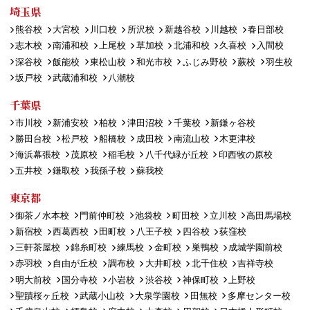
埼玉県
熊谷校
大宮校
川口校
所沢校
新越谷校
川越校
春日部校
志木校
南浦和校
上尾校
草加校
北浦和校
久喜校
入間校
深谷校
飯能校
東松山校
和光市校
ふじみ野校
蕨校
羽生校
坂戸校
武蔵浦和校
八潮校
千葉県
市川校
新浦安校
柏校
津田沼校
千葉校
新鎌ヶ谷校
勝田台校
松戸校
船橋校
成田校
南流山校
木更津校
海浜幕張校
茂原校
稲毛校
八千代緑が丘校
印西牧の原校
五井校
鎌取校
我孫子校
蘇我校
東京都
御茶ノ水本校
門前仲町校
池袋校
町田校
立川校
高田馬場校
新宿校
西葛西校
田町校
八王子校
四谷校
荻窪校
三軒茶屋校
錦糸町校
練馬校
金町校
巣鴨校
成城学園前校
赤羽校
自由が丘校
調布校
大井町校
北千住校
吉祥寺校
明大前校
国分寺校
小岩校
渋谷校
神保町校
上野校
聖蹟桜ヶ丘校
武蔵小山校
大泉学園校
田無校
多摩センター校