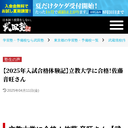
学習塾・予備校なら武田塾
東京都の学習塾・予備校一覧
武蔵境校(学
塾生の声
【2025年入試合格体験記】立教大学に合格！佐藤
音旺さん
2025年04月11日(金)