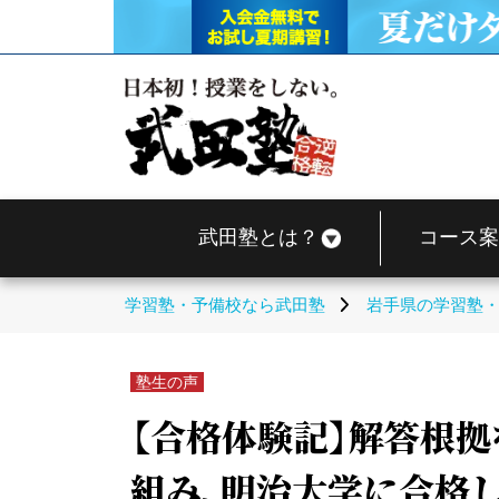
武田塾とは？
コース案
学習塾・予備校なら武田塾
岩手県の学習塾
塾生の声
【合格体験記】解答根
組み、明治大学に合格し