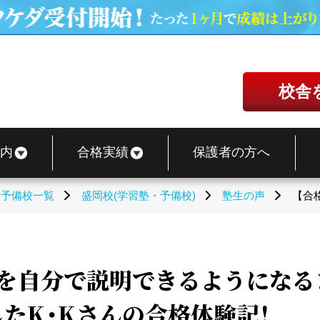
校舎
内
合格実績
保護者の方へ
・予備校一覧
盛岡校(学習塾・予備校)
塾生の声
【合
拠を自分で説明できるようにな
たK・Kさんの合格体験記！