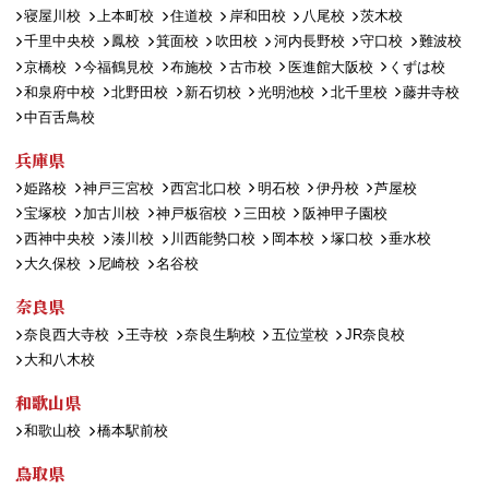
寝屋川校
上本町校
住道校
岸和田校
八尾校
茨木校
千里中央校
鳳校
箕面校
吹田校
河内長野校
守口校
難波校
京橋校
今福鶴見校
布施校
古市校
医進館大阪校
くずは校
和泉府中校
北野田校
新石切校
光明池校
北千里校
藤井寺校
中百舌鳥校
兵庫県
姫路校
神戸三宮校
西宮北口校
明石校
伊丹校
芦屋校
宝塚校
加古川校
神戸板宿校
三田校
阪神甲子園校
西神中央校
湊川校
川西能勢口校
岡本校
塚口校
垂水校
大久保校
尼崎校
名谷校
奈良県
奈良西大寺校
王寺校
奈良生駒校
五位堂校
JR奈良校
大和八木校
和歌山県
和歌山校
橋本駅前校
鳥取県