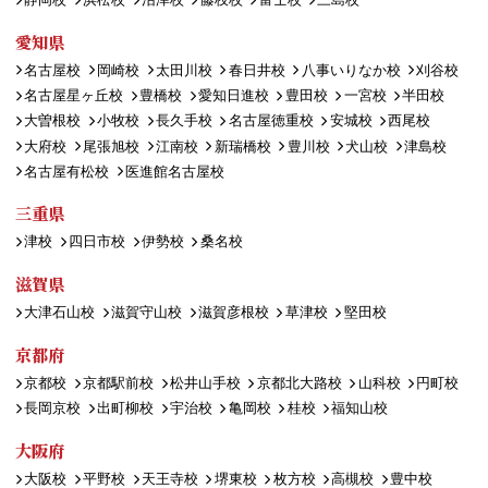
愛知県
名古屋校
岡崎校
太田川校
春日井校
八事いりなか校
刈谷校
名古屋星ヶ丘校
豊橋校
愛知日進校
豊田校
一宮校
半田校
大曽根校
小牧校
長久手校
名古屋徳重校
安城校
西尾校
大府校
尾張旭校
江南校
新瑞橋校
豊川校
犬山校
津島校
名古屋有松校
医進館名古屋校
三重県
津校
四日市校
伊勢校
桑名校
滋賀県
大津石山校
滋賀守山校
滋賀彦根校
草津校
堅田校
京都府
京都校
京都駅前校
松井山手校
京都北大路校
山科校
円町校
長岡京校
出町柳校
宇治校
亀岡校
桂校
福知山校
大阪府
大阪校
平野校
天王寺校
堺東校
枚方校
高槻校
豊中校