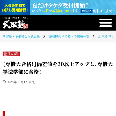
学習塾・予備校なら武田塾
茨城県の学習塾・予備校一覧
水戸校(学習
塾生の声
【専修大合格！】偏差値を20以上アップし、専修大
学法学部に合格！
2025年03月17日(月)