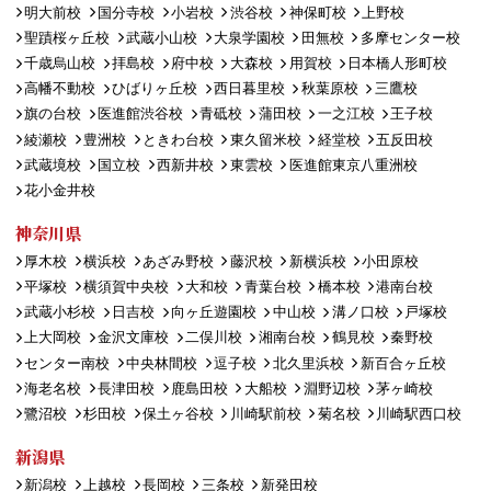
明大前校
国分寺校
小岩校
渋谷校
神保町校
上野校
聖蹟桜ヶ丘校
武蔵小山校
大泉学園校
田無校
多摩センター校
千歳烏山校
拝島校
府中校
大森校
用賀校
日本橋人形町校
高幡不動校
ひばりヶ丘校
西日暮里校
秋葉原校
三鷹校
旗の台校
医進館渋谷校
青砥校
蒲田校
一之江校
王子校
綾瀬校
豊洲校
ときわ台校
東久留米校
経堂校
五反田校
武蔵境校
国立校
西新井校
東雲校
医進館東京八重洲校
花小金井校
神奈川県
厚木校
横浜校
あざみ野校
藤沢校
新横浜校
小田原校
平塚校
横須賀中央校
大和校
青葉台校
橋本校
港南台校
武蔵小杉校
日吉校
向ヶ丘遊園校
中山校
溝ノ口校
戸塚校
上大岡校
金沢文庫校
二俣川校
湘南台校
鶴見校
秦野校
センター南校
中央林間校
逗子校
北久里浜校
新百合ヶ丘校
海老名校
長津田校
鹿島田校
大船校
淵野辺校
茅ヶ崎校
鷺沼校
杉田校
保土ヶ谷校
川崎駅前校
菊名校
川崎駅西口校
新潟県
新潟校
上越校
長岡校
三条校
新発田校