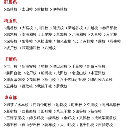
群馬県
高崎校
太田校
前橋校
伊勢崎校
埼玉県
熊谷校
大宮校
川口校
所沢校
新越谷校
川越校
春日部校
志木校
南浦和校
上尾校
草加校
北浦和校
久喜校
入間校
深谷校
飯能校
東松山校
和光市校
ふじみ野校
蕨校
羽生校
坂戸校
武蔵浦和校
八潮校
千葉県
市川校
新浦安校
柏校
津田沼校
千葉校
新鎌ヶ谷校
勝田台校
松戸校
船橋校
成田校
南流山校
木更津校
海浜幕張校
茂原校
稲毛校
八千代緑が丘校
印西牧の原校
五井校
鎌取校
我孫子校
蘇我校
東京都
御茶ノ水本校
門前仲町校
池袋校
町田校
立川校
高田馬場校
新宿校
西葛西校
田町校
八王子校
四谷校
荻窪校
三軒茶屋校
錦糸町校
練馬校
金町校
巣鴨校
成城学園前校
赤羽校
自由が丘校
調布校
大井町校
北千住校
吉祥寺校