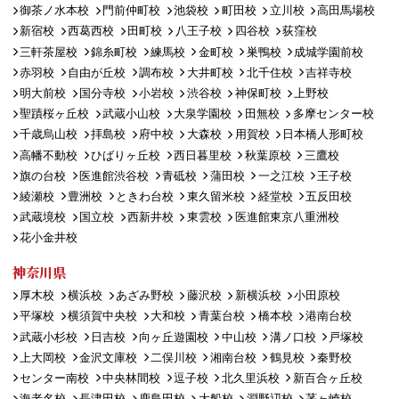
御茶ノ水本校
門前仲町校
池袋校
町田校
立川校
高田馬場校
新宿校
西葛西校
田町校
八王子校
四谷校
荻窪校
三軒茶屋校
錦糸町校
練馬校
金町校
巣鴨校
成城学園前校
赤羽校
自由が丘校
調布校
大井町校
北千住校
吉祥寺校
明大前校
国分寺校
小岩校
渋谷校
神保町校
上野校
聖蹟桜ヶ丘校
武蔵小山校
大泉学園校
田無校
多摩センター校
千歳烏山校
拝島校
府中校
大森校
用賀校
日本橋人形町校
高幡不動校
ひばりヶ丘校
西日暮里校
秋葉原校
三鷹校
旗の台校
医進館渋谷校
青砥校
蒲田校
一之江校
王子校
綾瀬校
豊洲校
ときわ台校
東久留米校
経堂校
五反田校
武蔵境校
国立校
西新井校
東雲校
医進館東京八重洲校
花小金井校
神奈川県
厚木校
横浜校
あざみ野校
藤沢校
新横浜校
小田原校
平塚校
横須賀中央校
大和校
青葉台校
橋本校
港南台校
武蔵小杉校
日吉校
向ヶ丘遊園校
中山校
溝ノ口校
戸塚校
上大岡校
金沢文庫校
二俣川校
湘南台校
鶴見校
秦野校
センター南校
中央林間校
逗子校
北久里浜校
新百合ヶ丘校
海老名校
長津田校
鹿島田校
大船校
淵野辺校
茅ヶ崎校