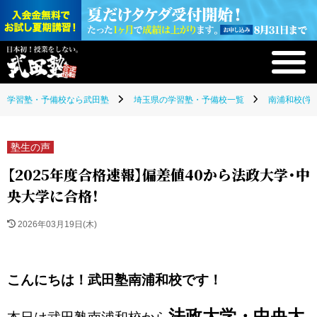
学習塾・予備校なら武田塾
埼玉県の学習塾・予備校一覧
南浦和校(学
塾生の声
【2025年度合格速報】偏差値40から法政大学・中
央大学に合格！
2026年03月19日(木)
こんにちは！武田塾南浦和校です！
法政大学・中央大