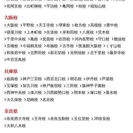
長岡京校
出町柳校
宇治校
亀岡校
桂校
福知山校
大阪府
大阪校
平野校
天王寺校
堺東校
枚方校
高槻校
豊中校
寝屋川校
上本町校
住道校
岸和田校
八尾校
茨木校
千里中央校
鳳校
箕面校
吹田校
河内長野校
守口校
難波校
京橋校
今福鶴見校
布施校
古市校
医進館大阪校
くずは校
和泉府中校
北野田校
新石切校
光明池校
北千里校
藤井寺校
中百舌鳥校
兵庫県
姫路校
神戸三宮校
西宮北口校
明石校
伊丹校
芦屋校
宝塚校
加古川校
神戸板宿校
三田校
阪神甲子園校
西神中央校
湊川校
川西能勢口校
岡本校
塚口校
垂水校
大久保校
尼崎校
名谷校
奈良県
奈良西大寺校
王寺校
奈良生駒校
五位堂校
JR奈良校
大和八木校