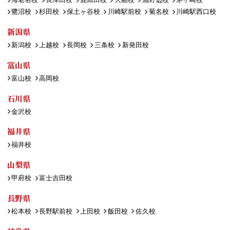
鷺沼校
杉田校
保土ヶ谷校
川崎駅前校
菊名校
川崎駅西口校
新潟県
新潟校
上越校
長岡校
三条校
新発田校
富山県
富山校
高岡校
石川県
金沢校
福井県
福井校
山梨県
甲府校
富士吉田校
長野県
松本校
長野駅前校
上田校
飯田校
佐久校