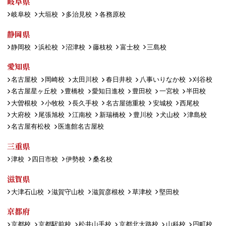
岐阜県
岐阜校
大垣校
多治見校
各務原校
静岡県
静岡校
浜松校
沼津校
藤枝校
富士校
三島校
愛知県
名古屋校
岡崎校
太田川校
春日井校
八事いりなか校
刈谷校
名古屋星ヶ丘校
豊橋校
愛知日進校
豊田校
一宮校
半田校
大曽根校
小牧校
長久手校
名古屋徳重校
安城校
西尾校
大府校
尾張旭校
江南校
新瑞橋校
豊川校
犬山校
津島校
名古屋有松校
医進館名古屋校
三重県
津校
四日市校
伊勢校
桑名校
滋賀県
大津石山校
滋賀守山校
滋賀彦根校
草津校
堅田校
京都府
京都校
京都駅前校
松井山手校
京都北大路校
山科校
円町校