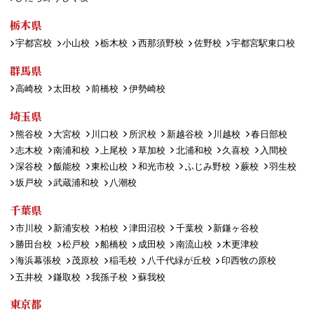
栃木県
宇都宮校
小山校
栃木校
西那須野校
佐野校
宇都宮駅東口校
群馬県
高崎校
太田校
前橋校
伊勢崎校
埼玉県
熊谷校
大宮校
川口校
所沢校
新越谷校
川越校
春日部校
志木校
南浦和校
上尾校
草加校
北浦和校
久喜校
入間校
深谷校
飯能校
東松山校
和光市校
ふじみ野校
蕨校
羽生校
坂戸校
武蔵浦和校
八潮校
千葉県
市川校
新浦安校
柏校
津田沼校
千葉校
新鎌ヶ谷校
勝田台校
松戸校
船橋校
成田校
南流山校
木更津校
海浜幕張校
茂原校
稲毛校
八千代緑が丘校
印西牧の原校
五井校
鎌取校
我孫子校
蘇我校
東京都