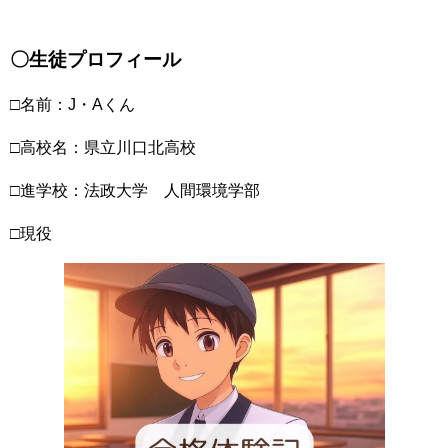
〇生徒プロフィール
□名前：J・Aくん
□高校名：県立川口北高校
□進学校：法政大学 人間環境学部
□現役