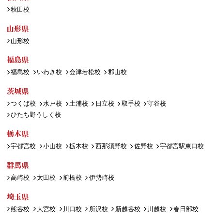
秋田校
山形県
山形校
福島県
福島校
いわき校
会津若松校
郡山校
茨城県
つくば校
水戸校
土浦校
日立校
取手校
守谷校
ひたち野うしく校
栃木県
宇都宮校
小山校
栃木校
西那須野校
佐野校
宇都宮駅東口校
群馬県
高崎校
太田校
前橋校
伊勢崎校
埼玉県
熊谷校
大宮校
川口校
所沢校
新越谷校
川越校
春日部校