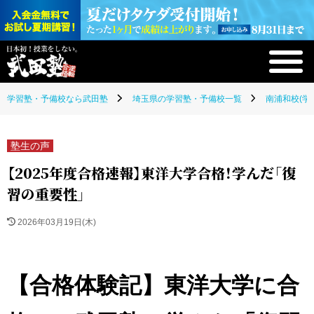
学習塾・予備校なら武田塾
埼玉県の学習塾・予備校一覧
南浦和校(学
塾生の声
【2025年度合格速報】東洋大学合格！学んだ「復
習の重要性」
2026年03月19日(木)
【合格体験記】東洋大学に合