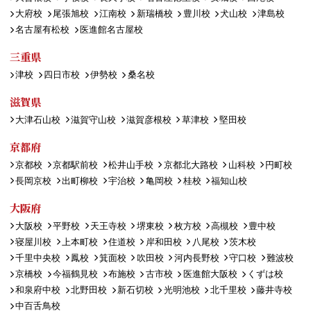
大府校
尾張旭校
江南校
新瑞橋校
豊川校
犬山校
津島校
名古屋有松校
医進館名古屋校
三重県
津校
四日市校
伊勢校
桑名校
滋賀県
大津石山校
滋賀守山校
滋賀彦根校
草津校
堅田校
京都府
京都校
京都駅前校
松井山手校
京都北大路校
山科校
円町校
長岡京校
出町柳校
宇治校
亀岡校
桂校
福知山校
大阪府
大阪校
平野校
天王寺校
堺東校
枚方校
高槻校
豊中校
寝屋川校
上本町校
住道校
岸和田校
八尾校
茨木校
千里中央校
鳳校
箕面校
吹田校
河内長野校
守口校
難波校
京橋校
今福鶴見校
布施校
古市校
医進館大阪校
くずは校
和泉府中校
北野田校
新石切校
光明池校
北千里校
藤井寺校
中百舌鳥校