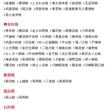
綾瀬校
豊洲校
ときわ台校
東久留米校
経堂校
五反田校
武蔵境校
国立校
西新井校
東雲校
医進館東京八重洲校
花小金井校
神奈川県
厚木校
横浜校
あざみ野校
藤沢校
新横浜校
小田原校
平塚校
横須賀中央校
大和校
青葉台校
橋本校
港南台校
武蔵小杉校
日吉校
向ヶ丘遊園校
中山校
溝ノ口校
戸塚校
上大岡校
金沢文庫校
二俣川校
湘南台校
鶴見校
秦野校
センター南校
中央林間校
逗子校
北久里浜校
新百合ヶ丘校
海老名校
長津田校
鹿島田校
大船校
淵野辺校
茅ヶ崎校
鷺沼校
杉田校
保土ヶ谷校
川崎駅前校
菊名校
川崎駅西口校
新潟県
新潟校
上越校
長岡校
三条校
新発田校
富山県
富山校
高岡校
石川県