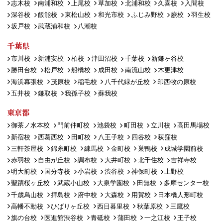
志木校
南浦和校
上尾校
草加校
北浦和校
久喜校
入間校
深谷校
飯能校
東松山校
和光市校
ふじみ野校
蕨校
羽生校
坂戸校
武蔵浦和校
八潮校
千葉県
市川校
新浦安校
柏校
津田沼校
千葉校
新鎌ヶ谷校
勝田台校
松戸校
船橋校
成田校
南流山校
木更津校
海浜幕張校
茂原校
稲毛校
八千代緑が丘校
印西牧の原校
五井校
鎌取校
我孫子校
蘇我校
東京都
御茶ノ水本校
門前仲町校
池袋校
町田校
立川校
高田馬場校
新宿校
西葛西校
田町校
八王子校
四谷校
荻窪校
三軒茶屋校
錦糸町校
練馬校
金町校
巣鴨校
成城学園前校
赤羽校
自由が丘校
調布校
大井町校
北千住校
吉祥寺校
明大前校
国分寺校
小岩校
渋谷校
神保町校
上野校
聖蹟桜ヶ丘校
武蔵小山校
大泉学園校
田無校
多摩センター校
千歳烏山校
拝島校
府中校
大森校
用賀校
日本橋人形町校
高幡不動校
ひばりヶ丘校
西日暮里校
秋葉原校
三鷹校
旗の台校
医進館渋谷校
青砥校
蒲田校
一之江校
王子校