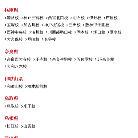
兵庫県
姫路校
神戸三宮校
西宮北口校
明石校
伊丹校
芦屋校
宝塚校
加古川校
神戸板宿校
三田校
阪神甲子園校
西神中央校
湊川校
川西能勢口校
岡本校
塚口校
垂水校
大久保校
尼崎校
名谷校
奈良県
奈良西大寺校
王寺校
奈良生駒校
五位堂校
JR奈良校
大和八木校
和歌山県
和歌山校
橋本駅前校
鳥取県
鳥取校
米子校
島根県
松江校
出雲校