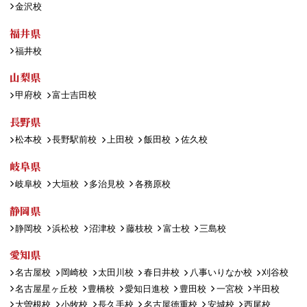
金沢校
福井県
福井校
山梨県
甲府校
富士吉田校
長野県
松本校
長野駅前校
上田校
飯田校
佐久校
岐阜県
岐阜校
大垣校
多治見校
各務原校
静岡県
静岡校
浜松校
沼津校
藤枝校
富士校
三島校
愛知県
名古屋校
岡崎校
太田川校
春日井校
八事いりなか校
刈谷校
名古屋星ヶ丘校
豊橋校
愛知日進校
豊田校
一宮校
半田校
大曽根校
小牧校
長久手校
名古屋徳重校
安城校
西尾校