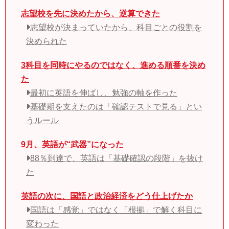
志望校を先に決めたから、逆算できた
志望校が決まっていたから、科目ごとの役割を
決められた
3科目を同時にやるのではなく、進める順番を決め
た
最初に英語を伸ばし、勉強の軸を作った
基礎期を支えたのは「確認テストで見る」とい
うルール
9月、英語が“武器”になった
88％到達で、英語は「基礎確認の段階」を抜け
た
英語の次に、国語と政治経済をどう仕上げたか
国語は「感覚」ではなく「根拠」で解く科目に
変わった