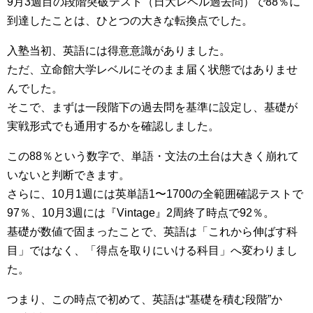
9月3週目の段階突破テスト（日大レベル過去問）で88％に
到達したことは、ひとつの大きな転換点でした。
入塾当初、英語には得意意識がありました。
ただ、立命館大学レベルにそのまま届く状態ではありませ
んでした。
そこで、まずは一段階下の過去問を基準に設定し、基礎が
実戦形式でも通用するかを確認しました。
この88％という数字で、単語・文法の土台は大きく崩れて
いないと判断できます。
さらに、10月1週には英単語1〜1700の全範囲確認テストで
97％、10月3週には『Vintage』2周終了時点で92％。
基礎が数値で固まったことで、英語は「これから伸ばす科
目」ではなく、「得点を取りにいける科目」へ変わりまし
た。
つまり、この時点で初めて、英語は“基礎を積む段階”か