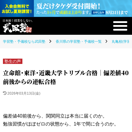
学習塾・予備校なら武田塾
香川県の学習塾・予備校一覧
丸亀校(学習
塾生の声
立命館・東洋・近畿大学トリプル合格｜偏差値40
前後からの逆転合格
2026年03月13日(金)
偏差値40前後から、関関同立は本当に届くのか。
勉強習慣がほぼゼロの状態から、1年で間に合うのか。