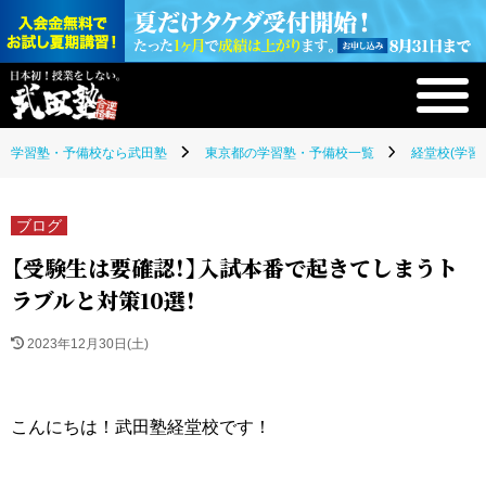
学習塾・予備校なら武田塾
東京都の学習塾・予備校一覧
経堂校(学習
ブログ
【受験生は要確認！】入試本番で起きてしまうト
ラブルと対策10選！
2023年12月30日(土)
こんにちは！武田塾経堂校です！