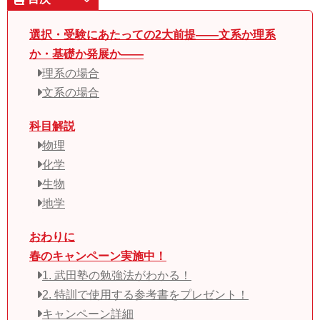
選択・受験にあたっての2大前提――文系か理系
か・基礎か発展か――
理系の場合
文系の場合
科目解説
物理
化学
生物
地学
おわりに
春のキャンペーン実施中！
1. 武田塾の勉強法がわかる！
2. 特訓で使用する参考書をプレゼント！
キャンペーン詳細