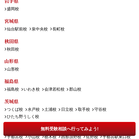
岩手県
盛岡校
宮城県
仙台駅前校
泉中央校
長町校
秋田県
秋田校
山形県
山形校
福島県
福島校
いわき校
会津若松校
郡山校
茨城県
つくば校
水戸校
土浦校
日立校
取手校
守谷校
ひたち野うしく校
栃木県
無料受験相談へ行ってみよう!
宇都宮校
小山校
栃木校
西那須野校
佐野校
宇都宮駅東口校