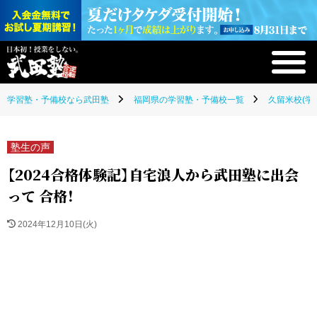
学習塾・予備校なら武田塾
福岡県の学習塾・予備校一覧
久留米校(学
塾生の声
【2024合格体験記】自宅浪人から武田塾に出会
って 合格！
2024年12月10日(火)