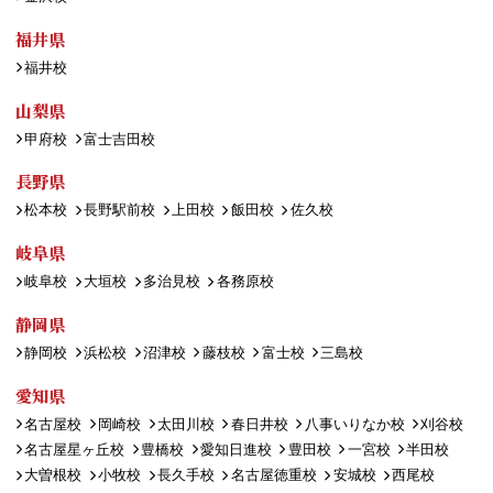
福井県
福井校
山梨県
甲府校
富士吉田校
長野県
松本校
長野駅前校
上田校
飯田校
佐久校
岐阜県
岐阜校
大垣校
多治見校
各務原校
静岡県
静岡校
浜松校
沼津校
藤枝校
富士校
三島校
愛知県
名古屋校
岡崎校
太田川校
春日井校
八事いりなか校
刈谷校
名古屋星ヶ丘校
豊橋校
愛知日進校
豊田校
一宮校
半田校
大曽根校
小牧校
長久手校
名古屋徳重校
安城校
西尾校