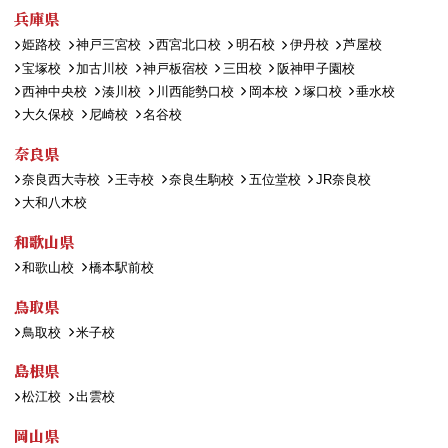
兵庫県
姫路校
神戸三宮校
西宮北口校
明石校
伊丹校
芦屋校
宝塚校
加古川校
神戸板宿校
三田校
阪神甲子園校
西神中央校
湊川校
川西能勢口校
岡本校
塚口校
垂水校
大久保校
尼崎校
名谷校
奈良県
奈良西大寺校
王寺校
奈良生駒校
五位堂校
JR奈良校
大和八木校
和歌山県
和歌山校
橋本駅前校
鳥取県
鳥取校
米子校
島根県
松江校
出雲校
岡山県