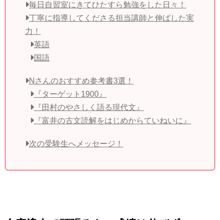
毎日自習室にきてひたすら勉強をした日々！
丁寧に指導してくださる担当講師と伸ばした実
力！
英語
国語
Nさんのおすすめ参考書3選！
『ターゲット1900』
『田村のやさしく語る現代文』
『富井の古文読解をはじめからていねいに』
次の受験生へメッセージ！