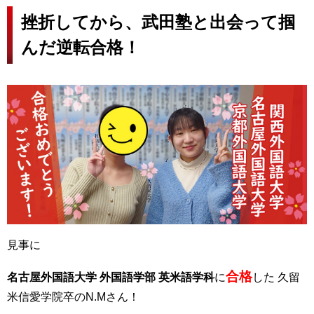
挫折してから、武田塾と出会って掴
んだ逆転合格！
見事に
合格
名古屋外国語大学 外国語学部 英米語学科
に
した 久留
米信愛学院卒のN.Mさん！