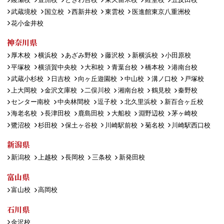
武蔵境校
国立校
西新井校
東雲校
医進館東京八重洲校
花小金井校
神奈川県
厚木校
横浜校
あざみ野校
藤沢校
新横浜校
小田原校
平塚校
横須賀中央校
大和校
青葉台校
橋本校
港南台校
武蔵小杉校
日吉校
向ヶ丘遊園校
中山校
溝ノ口校
戸塚校
上大岡校
金沢文庫校
二俣川校
湘南台校
鶴見校
秦野校
センター南校
中央林間校
逗子校
北久里浜校
新百合ヶ丘校
海老名校
長津田校
鹿島田校
大船校
淵野辺校
茅ヶ崎校
鷺沼校
杉田校
保土ヶ谷校
川崎駅前校
菊名校
川崎駅西口校
新潟県
新潟校
上越校
長岡校
三条校
新発田校
富山県
富山校
高岡校
石川県
金沢校