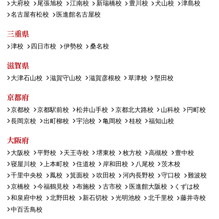
大府校
尾張旭校
江南校
新瑞橋校
豊川校
犬山校
津島校
名古屋有松校
医進館名古屋校
三重県
津校
四日市校
伊勢校
桑名校
滋賀県
大津石山校
滋賀守山校
滋賀彦根校
草津校
堅田校
京都府
京都校
京都駅前校
松井山手校
京都北大路校
山科校
円町校
長岡京校
出町柳校
宇治校
亀岡校
桂校
福知山校
大阪府
大阪校
平野校
天王寺校
堺東校
枚方校
高槻校
豊中校
寝屋川校
上本町校
住道校
岸和田校
八尾校
茨木校
千里中央校
鳳校
箕面校
吹田校
河内長野校
守口校
難波校
京橋校
今福鶴見校
布施校
古市校
医進館大阪校
くずは校
和泉府中校
北野田校
新石切校
光明池校
北千里校
藤井寺校
中百舌鳥校