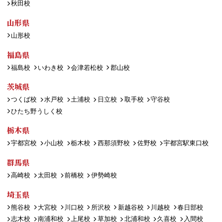
秋田校
山形県
山形校
福島県
福島校
いわき校
会津若松校
郡山校
茨城県
つくば校
水戸校
土浦校
日立校
取手校
守谷校
ひたち野うしく校
栃木県
宇都宮校
小山校
栃木校
西那須野校
佐野校
宇都宮駅東口校
群馬県
高崎校
太田校
前橋校
伊勢崎校
埼玉県
熊谷校
大宮校
川口校
所沢校
新越谷校
川越校
春日部校
志木校
南浦和校
上尾校
草加校
北浦和校
久喜校
入間校