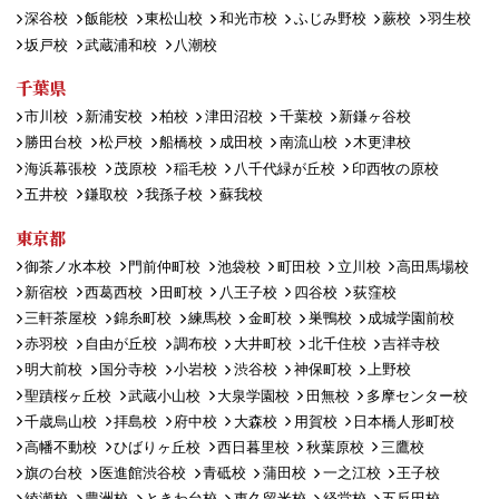
深谷校
飯能校
東松山校
和光市校
ふじみ野校
蕨校
羽生校
坂戸校
武蔵浦和校
八潮校
千葉県
市川校
新浦安校
柏校
津田沼校
千葉校
新鎌ヶ谷校
勝田台校
松戸校
船橋校
成田校
南流山校
木更津校
海浜幕張校
茂原校
稲毛校
八千代緑が丘校
印西牧の原校
五井校
鎌取校
我孫子校
蘇我校
東京都
御茶ノ水本校
門前仲町校
池袋校
町田校
立川校
高田馬場校
新宿校
西葛西校
田町校
八王子校
四谷校
荻窪校
三軒茶屋校
錦糸町校
練馬校
金町校
巣鴨校
成城学園前校
赤羽校
自由が丘校
調布校
大井町校
北千住校
吉祥寺校
明大前校
国分寺校
小岩校
渋谷校
神保町校
上野校
聖蹟桜ヶ丘校
武蔵小山校
大泉学園校
田無校
多摩センター校
千歳烏山校
拝島校
府中校
大森校
用賀校
日本橋人形町校
高幡不動校
ひばりヶ丘校
西日暮里校
秋葉原校
三鷹校
旗の台校
医進館渋谷校
青砥校
蒲田校
一之江校
王子校
綾瀬校
豊洲校
ときわ台校
東久留米校
経堂校
五反田校