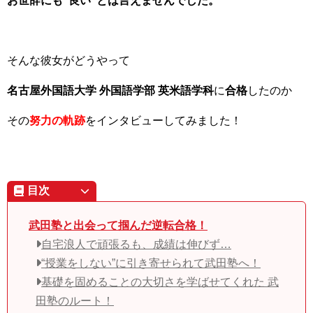
お世辞にも“良い”とは言えませんでした。
そんな彼女がどうやって
名古屋外国語大学 外国語学部 英米語学科
に
合格
したのか
その
努力の軌跡
をインタビューしてみました！
目次
武田塾と出会って掴んだ逆転合格！
自宅浪人で頑張るも、成績は伸びず…
“授業をしない”に引き寄せられて武田塾へ！
基礎を固めることの大切さを学ばせてくれた 武
田塾のルート！