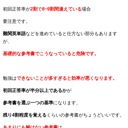
初回正答率が
2割
で
8~9割間違えている
場合
要注意です。
難関英単語
などを進めていると仕方ない部分もあります
が、
基礎的な参考書でこうなっていると危険です。
勉強は
できないことが多すぎると効率が悪くなります。
初回正答率が半分以上であるか
が
参考書を選ぶ一つの基準
になります。
残り4割程度を覚える
くらいの参考書がちょうどいいです。
あまりにも解けない参考書
は