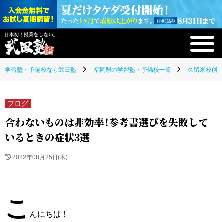
学習塾・予備校なら武田塾
福岡県の学習塾・予備校一覧
久留米校(学
ブログ
合わないものは非効率！参考書選びを失敗して
いるときの症状3選
2022年08月25日(木)
こ
んにちは！