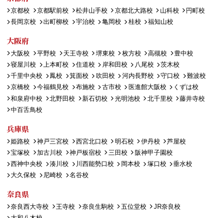
京都校
京都駅前校
松井山手校
京都北大路校
山科校
円町校
長岡京校
出町柳校
宇治校
亀岡校
桂校
福知山校
大阪府
大阪校
平野校
天王寺校
堺東校
枚方校
高槻校
豊中校
寝屋川校
上本町校
住道校
岸和田校
八尾校
茨木校
千里中央校
鳳校
箕面校
吹田校
河内長野校
守口校
難波校
京橋校
今福鶴見校
布施校
古市校
医進館大阪校
くずは校
和泉府中校
北野田校
新石切校
光明池校
北千里校
藤井寺校
中百舌鳥校
兵庫県
姫路校
神戸三宮校
西宮北口校
明石校
伊丹校
芦屋校
宝塚校
加古川校
神戸板宿校
三田校
阪神甲子園校
西神中央校
湊川校
川西能勢口校
岡本校
塚口校
垂水校
大久保校
尼崎校
名谷校
奈良県
奈良西大寺校
王寺校
奈良生駒校
五位堂校
JR奈良校
大和八木校