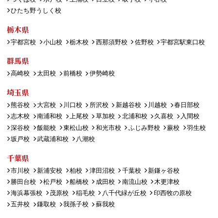
ひたち野うしく校
栃木県
宇都宮校
小山校
栃木校
西那須野校
佐野校
宇都宮駅東口校
群馬県
高崎校
太田校
前橋校
伊勢崎校
埼玉県
熊谷校
大宮校
川口校
所沢校
新越谷校
川越校
春日部校
志木校
南浦和校
上尾校
草加校
北浦和校
久喜校
入間校
深谷校
飯能校
東松山校
和光市校
ふじみ野校
蕨校
羽生校
坂戸校
武蔵浦和校
八潮校
千葉県
市川校
新浦安校
柏校
津田沼校
千葉校
新鎌ヶ谷校
勝田台校
松戸校
船橋校
成田校
南流山校
木更津校
海浜幕張校
茂原校
稲毛校
八千代緑が丘校
印西牧の原校
五井校
鎌取校
我孫子校
蘇我校