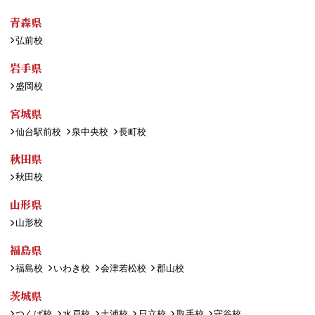
青森県
弘前校
岩手県
盛岡校
宮城県
仙台駅前校
泉中央校
長町校
秋田県
秋田校
山形県
山形校
福島県
福島校
いわき校
会津若松校
郡山校
茨城県
つくば校
水戸校
土浦校
日立校
取手校
守谷校