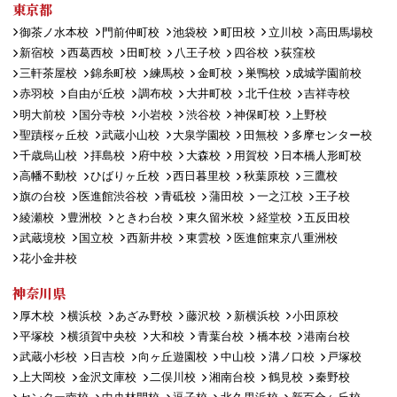
東京都
御茶ノ水本校
門前仲町校
池袋校
町田校
立川校
高田馬場校
新宿校
西葛西校
田町校
八王子校
四谷校
荻窪校
三軒茶屋校
錦糸町校
練馬校
金町校
巣鴨校
成城学園前校
赤羽校
自由が丘校
調布校
大井町校
北千住校
吉祥寺校
明大前校
国分寺校
小岩校
渋谷校
神保町校
上野校
聖蹟桜ヶ丘校
武蔵小山校
大泉学園校
田無校
多摩センター校
千歳烏山校
拝島校
府中校
大森校
用賀校
日本橋人形町校
高幡不動校
ひばりヶ丘校
西日暮里校
秋葉原校
三鷹校
旗の台校
医進館渋谷校
青砥校
蒲田校
一之江校
王子校
綾瀬校
豊洲校
ときわ台校
東久留米校
経堂校
五反田校
武蔵境校
国立校
西新井校
東雲校
医進館東京八重洲校
花小金井校
神奈川県
厚木校
横浜校
あざみ野校
藤沢校
新横浜校
小田原校
平塚校
横須賀中央校
大和校
青葉台校
橋本校
港南台校
武蔵小杉校
日吉校
向ヶ丘遊園校
中山校
溝ノ口校
戸塚校
上大岡校
金沢文庫校
二俣川校
湘南台校
鶴見校
秦野校