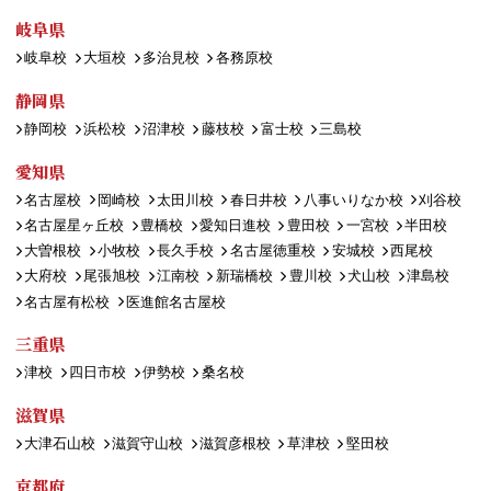
岐阜県
岐阜校
大垣校
多治見校
各務原校
静岡県
静岡校
浜松校
沼津校
藤枝校
富士校
三島校
愛知県
名古屋校
岡崎校
太田川校
春日井校
八事いりなか校
刈谷校
名古屋星ヶ丘校
豊橋校
愛知日進校
豊田校
一宮校
半田校
大曽根校
小牧校
長久手校
名古屋徳重校
安城校
西尾校
大府校
尾張旭校
江南校
新瑞橋校
豊川校
犬山校
津島校
名古屋有松校
医進館名古屋校
三重県
津校
四日市校
伊勢校
桑名校
滋賀県
大津石山校
滋賀守山校
滋賀彦根校
草津校
堅田校
京都府