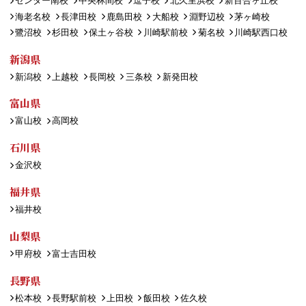
センター南校
中央林間校
逗子校
北久里浜校
新百合ヶ丘校
海老名校
長津田校
鹿島田校
大船校
淵野辺校
茅ヶ崎校
鷺沼校
杉田校
保土ヶ谷校
川崎駅前校
菊名校
川崎駅西口校
新潟県
新潟校
上越校
長岡校
三条校
新発田校
富山県
富山校
高岡校
石川県
金沢校
福井県
福井校
山梨県
甲府校
富士吉田校
長野県
松本校
長野駅前校
上田校
飯田校
佐久校