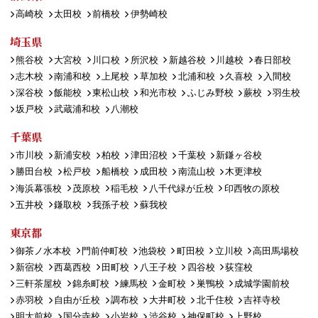
高崎校
太田校
前橋校
伊勢崎校
埼玉県
熊谷校
大宮校
川口校
所沢校
新越谷校
川越校
春日部校
志木校
南浦和校
上尾校
草加校
北浦和校
久喜校
入間校
深谷校
飯能校
東松山校
和光市校
ふじみ野校
蕨校
羽生校
坂戸校
武蔵浦和校
八潮校
千葉県
市川校
新浦安校
柏校
津田沼校
千葉校
新鎌ヶ谷校
勝田台校
松戸校
船橋校
成田校
南流山校
木更津校
海浜幕張校
茂原校
稲毛校
八千代緑が丘校
印西牧の原校
五井校
鎌取校
我孫子校
蘇我校
東京都
御茶ノ水本校
門前仲町校
池袋校
町田校
立川校
高田馬場校
新宿校
西葛西校
田町校
八王子校
四谷校
荻窪校
三軒茶屋校
錦糸町校
練馬校
金町校
巣鴨校
成城学園前校
赤羽校
自由が丘校
調布校
大井町校
北千住校
吉祥寺校
明大前校
国分寺校
小岩校
渋谷校
神保町校
上野校