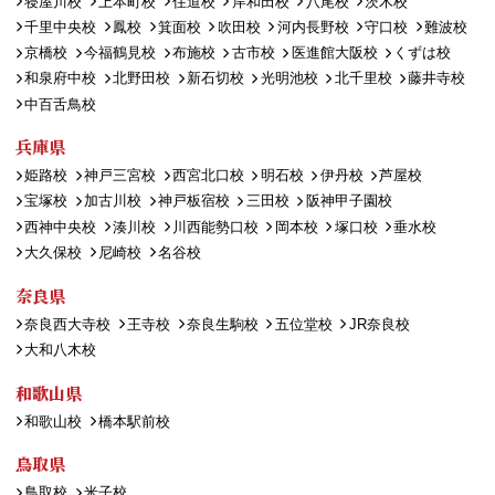
寝屋川校
上本町校
住道校
岸和田校
八尾校
茨木校
千里中央校
鳳校
箕面校
吹田校
河内長野校
守口校
難波校
京橋校
今福鶴見校
布施校
古市校
医進館大阪校
くずは校
和泉府中校
北野田校
新石切校
光明池校
北千里校
藤井寺校
中百舌鳥校
兵庫県
姫路校
神戸三宮校
西宮北口校
明石校
伊丹校
芦屋校
宝塚校
加古川校
神戸板宿校
三田校
阪神甲子園校
西神中央校
湊川校
川西能勢口校
岡本校
塚口校
垂水校
大久保校
尼崎校
名谷校
奈良県
奈良西大寺校
王寺校
奈良生駒校
五位堂校
JR奈良校
大和八木校
和歌山県
和歌山校
橋本駅前校
鳥取県
鳥取校
米子校