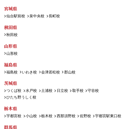
宮城県
仙台駅前校
泉中央校
長町校
秋田県
秋田校
山形県
山形校
福島県
福島校
いわき校
会津若松校
郡山校
茨城県
つくば校
水戸校
土浦校
日立校
取手校
守谷校
ひたち野うしく校
栃木県
宇都宮校
小山校
栃木校
西那須野校
佐野校
宇都宮駅東口校
群馬県