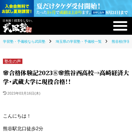
学習塾・予備校なら武田塾
埼玉県の学習塾・予備校一覧
熊谷校(学習
塾生の声
🌸合格体験記2023⑧🌸熊谷西高校→高崎経済大
学・武蔵大学に現役合格！！
2023年03月16日(木)
こんにちは！
熊谷駅北口徒歩2分