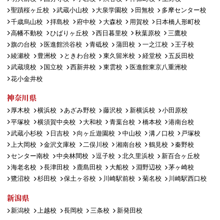
聖蹟桜ヶ丘校
武蔵小山校
大泉学園校
田無校
多摩センター校
千歳烏山校
拝島校
府中校
大森校
用賀校
日本橋人形町校
高幡不動校
ひばりヶ丘校
西日暮里校
秋葉原校
三鷹校
旗の台校
医進館渋谷校
青砥校
蒲田校
一之江校
王子校
綾瀬校
豊洲校
ときわ台校
東久留米校
経堂校
五反田校
武蔵境校
国立校
西新井校
東雲校
医進館東京八重洲校
花小金井校
神奈川県
厚木校
横浜校
あざみ野校
藤沢校
新横浜校
小田原校
平塚校
横須賀中央校
大和校
青葉台校
橋本校
港南台校
武蔵小杉校
日吉校
向ヶ丘遊園校
中山校
溝ノ口校
戸塚校
上大岡校
金沢文庫校
二俣川校
湘南台校
鶴見校
秦野校
センター南校
中央林間校
逗子校
北久里浜校
新百合ヶ丘校
海老名校
長津田校
鹿島田校
大船校
淵野辺校
茅ヶ崎校
鷺沼校
杉田校
保土ヶ谷校
川崎駅前校
菊名校
川崎駅西口校
新潟県
新潟校
上越校
長岡校
三条校
新発田校