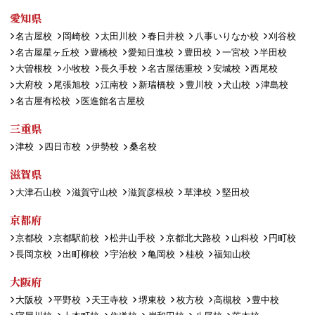
愛知県
名古屋校
岡崎校
太田川校
春日井校
八事いりなか校
刈谷校
名古屋星ヶ丘校
豊橋校
愛知日進校
豊田校
一宮校
半田校
大曽根校
小牧校
長久手校
名古屋徳重校
安城校
西尾校
大府校
尾張旭校
江南校
新瑞橋校
豊川校
犬山校
津島校
名古屋有松校
医進館名古屋校
三重県
津校
四日市校
伊勢校
桑名校
滋賀県
大津石山校
滋賀守山校
滋賀彦根校
草津校
堅田校
京都府
京都校
京都駅前校
松井山手校
京都北大路校
山科校
円町校
長岡京校
出町柳校
宇治校
亀岡校
桂校
福知山校
大阪府
大阪校
平野校
天王寺校
堺東校
枚方校
高槻校
豊中校