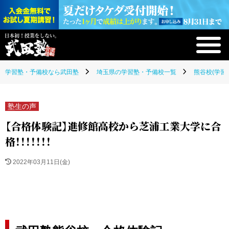
学習塾・予備校なら武田塾
埼玉県の学習塾・予備校一覧
熊谷校(学習
塾生の声
【合格体験記】進修館高校から芝浦工業大学に合
格！！！！！！！
2022年03月11日(金)