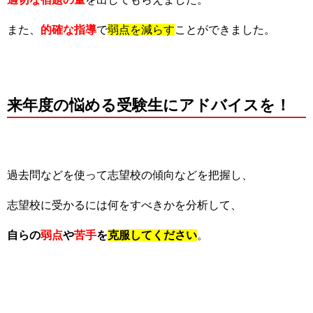
また、
的確な指導
で
弱点を減らす
ことができました。
来年度の悩める受験生にアドバイスを！
過去問などを使って志望校の傾向などを把握し、
志望校に受かるには何をすべきかを分析して、
自らの
弱点
や
苦手
を
克服してください
。