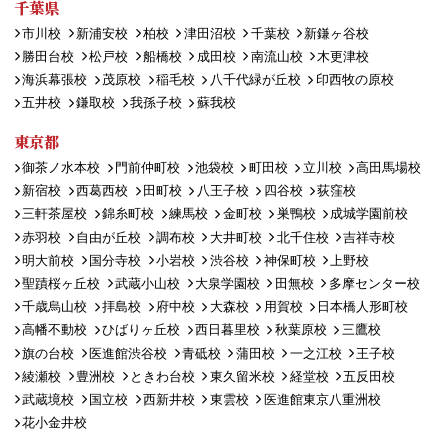
千葉県
市川校
新浦安校
柏校
津田沼校
千葉校
新鎌ヶ谷校
勝田台校
松戸校
船橋校
成田校
南流山校
木更津校
海浜幕張校
茂原校
稲毛校
八千代緑が丘校
印西牧の原校
五井校
鎌取校
我孫子校
蘇我校
東京都
御茶ノ水本校
門前仲町校
池袋校
町田校
立川校
高田馬場校
新宿校
西葛西校
田町校
八王子校
四谷校
荻窪校
三軒茶屋校
錦糸町校
練馬校
金町校
巣鴨校
成城学園前校
赤羽校
自由が丘校
調布校
大井町校
北千住校
吉祥寺校
明大前校
国分寺校
小岩校
渋谷校
神保町校
上野校
聖蹟桜ヶ丘校
武蔵小山校
大泉学園校
田無校
多摩センター校
千歳烏山校
拝島校
府中校
大森校
用賀校
日本橋人形町校
高幡不動校
ひばりヶ丘校
西日暮里校
秋葉原校
三鷹校
旗の台校
医進館渋谷校
青砥校
蒲田校
一之江校
王子校
綾瀬校
豊洲校
ときわ台校
東久留米校
経堂校
五反田校
武蔵境校
国立校
西新井校
東雲校
医進館東京八重洲校
花小金井校