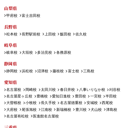
山梨県
甲府校
富士吉田校
長野県
松本校
長野駅前校
上田校
飯田校
佐久校
岐阜県
岐阜校
大垣校
多治見校
各務原校
静岡県
静岡校
浜松校
沼津校
藤枝校
富士校
三島校
愛知県
名古屋校
岡崎校
太田川校
春日井校
八事いりなか校
刈谷校
名古屋星ヶ丘校
豊橋校
愛知日進校
豊田校
一宮校
半田校
大曽根校
小牧校
長久手校
名古屋徳重校
安城校
西尾校
大府校
尾張旭校
江南校
新瑞橋校
豊川校
犬山校
津島校
名古屋有松校
医進館名古屋校
三重県