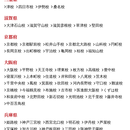
津校
四日市校
伊勢校
桑名校
滋賀県
大津石山校
滋賀守山校
滋賀彦根校
草津校
堅田校
京都府
京都校
京都駅前校
松井山手校
京都北大路校
山科校
円町校
長岡京校
出町柳校
宇治校
亀岡校
桂校
福知山校
大阪府
大阪校
平野校
天王寺校
堺東校
枚方校
高槻校
豊中校
寝屋川校
上本町校
住道校
岸和田校
八尾校
茨木校
千里中央校
鳳校
箕面校
吹田校
河内長野校
守口校
難波校
京橋校
今福鶴見校
布施校
古市校
医進館大阪校
くずは校
和泉府中校
北野田校
新石切校
光明池校
北千里校
藤井寺校
中百舌鳥校
兵庫県
姫路校
神戸三宮校
西宮北口校
明石校
伊丹校
芦屋校
宝塚校
加古川校
神戸板宿校
三田校
阪神甲子園校