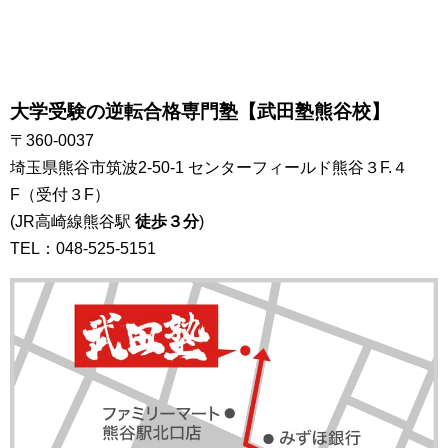
大学受験の逆転合格専門塾
【武田塾熊谷校】
〒360-0037
埼玉県熊谷市筑波2-50-1 センターフィールド熊谷３F.４
F（受付３F）
(JR高崎線熊谷駅
徒歩３分
)
TEL：048-525-5151