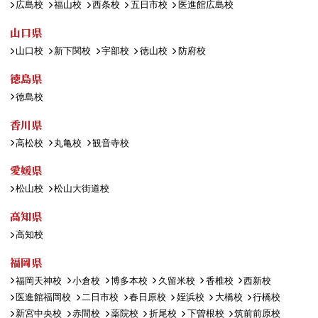
広島校
福山校
西条校
五日市校
医進館広島校
山口県
山口校
新下関校
宇部校
徳山校
防府校
徳島県
徳島校
香川県
高松校
丸亀校
観音寺校
愛媛県
松山校
松山大街道校
高知県
高知校
福岡県
福岡天神校
小倉校
博多本校
久留米校
香椎校
西新校
医進館福岡校
二日市校
春日原校
姪浜校
大橋校
行橋校
新宮中央校
赤間校
薬院校
折尾校
下曽根校
筑前前原校