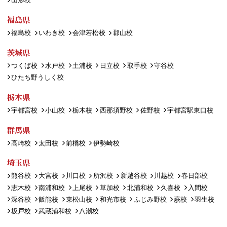
福島県
福島校
いわき校
会津若松校
郡山校
茨城県
つくば校
水戸校
土浦校
日立校
取手校
守谷校
ひたち野うしく校
栃木県
宇都宮校
小山校
栃木校
西那須野校
佐野校
宇都宮駅東口校
群馬県
高崎校
太田校
前橋校
伊勢崎校
埼玉県
熊谷校
大宮校
川口校
所沢校
新越谷校
川越校
春日部校
志木校
南浦和校
上尾校
草加校
北浦和校
久喜校
入間校
深谷校
飯能校
東松山校
和光市校
ふじみ野校
蕨校
羽生校
坂戸校
武蔵浦和校
八潮校