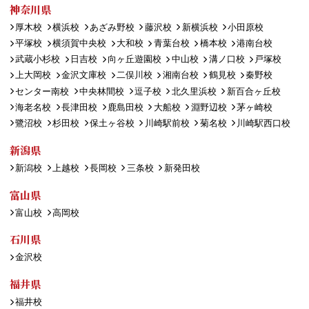
神奈川県
厚木校
横浜校
あざみ野校
藤沢校
新横浜校
小田原校
平塚校
横須賀中央校
大和校
青葉台校
橋本校
港南台校
武蔵小杉校
日吉校
向ヶ丘遊園校
中山校
溝ノ口校
戸塚校
上大岡校
金沢文庫校
二俣川校
湘南台校
鶴見校
秦野校
センター南校
中央林間校
逗子校
北久里浜校
新百合ヶ丘校
海老名校
長津田校
鹿島田校
大船校
淵野辺校
茅ヶ崎校
鷺沼校
杉田校
保土ヶ谷校
川崎駅前校
菊名校
川崎駅西口校
新潟県
新潟校
上越校
長岡校
三条校
新発田校
富山県
富山校
高岡校
石川県
金沢校
福井県
福井校