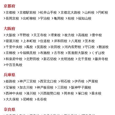
京都府
京都校
京都駅前校
松井山手校
京都北大路校
山科校
円町校
長岡京校
出町柳校
宇治校
亀岡校
桂校
福知山校
大阪府
大阪校
平野校
天王寺校
堺東校
枚方校
高槻校
豊中校
寝屋川校
上本町校
住道校
岸和田校
八尾校
茨木校
千里中央校
鳳校
箕面校
吹田校
河内長野校
守口校
難波校
京橋校
今福鶴見校
布施校
古市校
医進館大阪校
くずは校
和泉府中校
北野田校
新石切校
光明池校
北千里校
藤井寺校
中百舌鳥校
兵庫県
姫路校
神戸三宮校
西宮北口校
明石校
伊丹校
芦屋校
宝塚校
加古川校
神戸板宿校
三田校
阪神甲子園校
西神中央校
湊川校
川西能勢口校
岡本校
塚口校
垂水校
大久保校
尼崎校
名谷校
奈良県