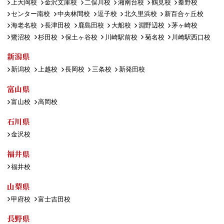
上大岡校
金沢文庫校
二俣川校
湘南台校
鶴見校
秦野校
センター南校
中央林間校
逗子校
北久里浜校
新百合ヶ丘校
海老名校
長津田校
鹿島田校
大船校
淵野辺校
茅ヶ崎校
鷺沼校
杉田校
保土ヶ谷校
川崎駅前校
菊名校
川崎駅西口校
新潟県
新潟校
上越校
長岡校
三条校
新発田校
富山県
富山校
高岡校
石川県
金沢校
福井県
福井校
山梨県
甲府校
富士吉田校
長野県