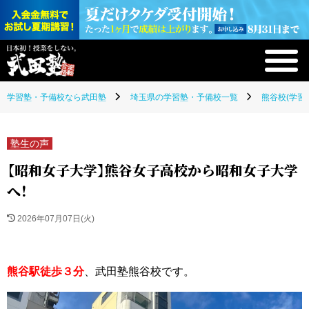
学習塾・予備校なら武田塾
埼玉県の学習塾・予備校一覧
熊谷校(学習
塾生の声
【昭和女子大学】熊谷女子高校から昭和女子大学
へ！
2026年07月07日(火)
熊谷駅徒歩３分
、武田塾熊谷校です。