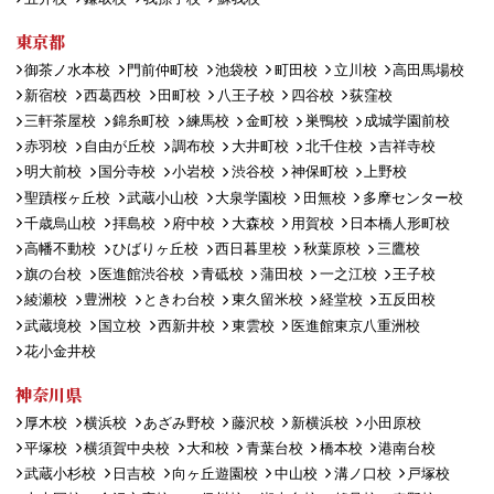
東京都
御茶ノ水本校
門前仲町校
池袋校
町田校
立川校
高田馬場校
新宿校
西葛西校
田町校
八王子校
四谷校
荻窪校
三軒茶屋校
錦糸町校
練馬校
金町校
巣鴨校
成城学園前校
赤羽校
自由が丘校
調布校
大井町校
北千住校
吉祥寺校
明大前校
国分寺校
小岩校
渋谷校
神保町校
上野校
聖蹟桜ヶ丘校
武蔵小山校
大泉学園校
田無校
多摩センター校
千歳烏山校
拝島校
府中校
大森校
用賀校
日本橋人形町校
高幡不動校
ひばりヶ丘校
西日暮里校
秋葉原校
三鷹校
旗の台校
医進館渋谷校
青砥校
蒲田校
一之江校
王子校
綾瀬校
豊洲校
ときわ台校
東久留米校
経堂校
五反田校
武蔵境校
国立校
西新井校
東雲校
医進館東京八重洲校
花小金井校
神奈川県
厚木校
横浜校
あざみ野校
藤沢校
新横浜校
小田原校
平塚校
横須賀中央校
大和校
青葉台校
橋本校
港南台校
武蔵小杉校
日吉校
向ヶ丘遊園校
中山校
溝ノ口校
戸塚校