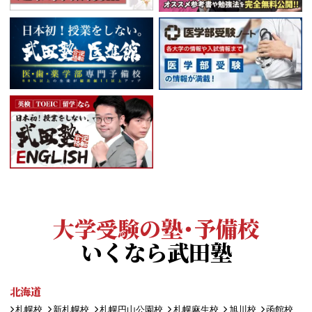
大学受験の塾・予備校
いくなら武田塾
北海道
札幌校
新札幌校
札幌円山公園校
札幌麻生校
旭川校
函館校