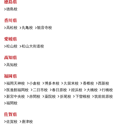
徳島県
徳島校
香川県
高松校
丸亀校
観音寺校
愛媛県
松山校
松山大街道校
高知県
高知校
福岡県
福岡天神校
小倉校
博多本校
久留米校
香椎校
西新校
医進館福岡校
二日市校
春日原校
姪浜校
大橋校
行橋校
新宮中央校
赤間校
薬院校
折尾校
下曽根校
筑前前原校
福間校
佐賀県
佐賀校
唐津校