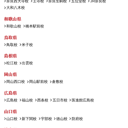
奈良西大寺校
王寺校
奈良生駒校
五位堂校
JR奈良校
大和八木校
和歌山県
和歌山校
橋本駅前校
鳥取県
鳥取校
米子校
島根県
松江校
出雲校
岡山県
岡山西口校
岡山駅前校
倉敷校
広島県
広島校
福山校
西条校
五日市校
医進館広島校
山口県
山口校
新下関校
宇部校
徳山校
防府校