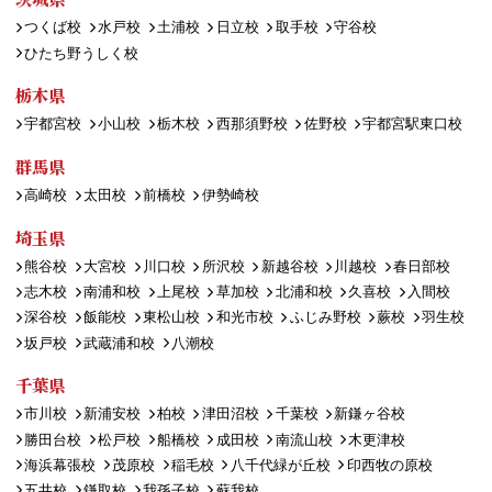
つくば校
水戸校
土浦校
日立校
取手校
守谷校
ひたち野うしく校
栃木県
宇都宮校
小山校
栃木校
西那須野校
佐野校
宇都宮駅東口校
群馬県
高崎校
太田校
前橋校
伊勢崎校
埼玉県
熊谷校
大宮校
川口校
所沢校
新越谷校
川越校
春日部校
志木校
南浦和校
上尾校
草加校
北浦和校
久喜校
入間校
深谷校
飯能校
東松山校
和光市校
ふじみ野校
蕨校
羽生校
坂戸校
武蔵浦和校
八潮校
千葉県
市川校
新浦安校
柏校
津田沼校
千葉校
新鎌ヶ谷校
勝田台校
松戸校
船橋校
成田校
南流山校
木更津校
海浜幕張校
茂原校
稲毛校
八千代緑が丘校
印西牧の原校
五井校
鎌取校
我孫子校
蘇我校