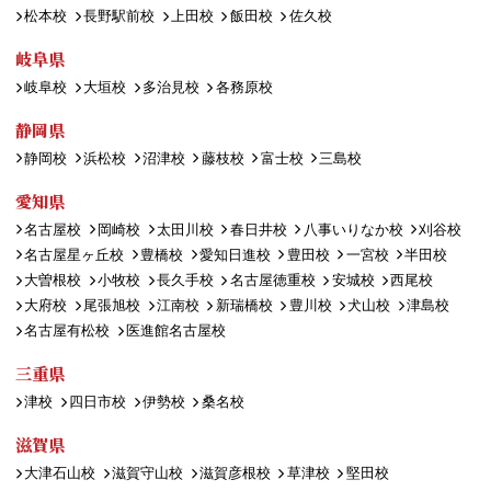
松本校
長野駅前校
上田校
飯田校
佐久校
岐阜県
岐阜校
大垣校
多治見校
各務原校
静岡県
静岡校
浜松校
沼津校
藤枝校
富士校
三島校
愛知県
名古屋校
岡崎校
太田川校
春日井校
八事いりなか校
刈谷校
名古屋星ヶ丘校
豊橋校
愛知日進校
豊田校
一宮校
半田校
大曽根校
小牧校
長久手校
名古屋徳重校
安城校
西尾校
大府校
尾張旭校
江南校
新瑞橋校
豊川校
犬山校
津島校
名古屋有松校
医進館名古屋校
三重県
津校
四日市校
伊勢校
桑名校
滋賀県
大津石山校
滋賀守山校
滋賀彦根校
草津校
堅田校