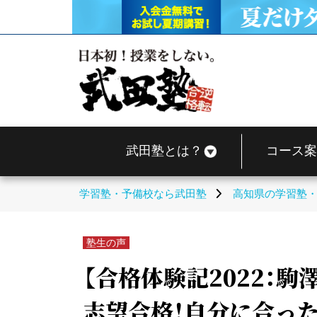
武田塾とは？
コース案
学習塾・予備校なら武田塾
高知県の学習塾
塾生の声
【合格体験記2022：
志望合格！自分に合っ