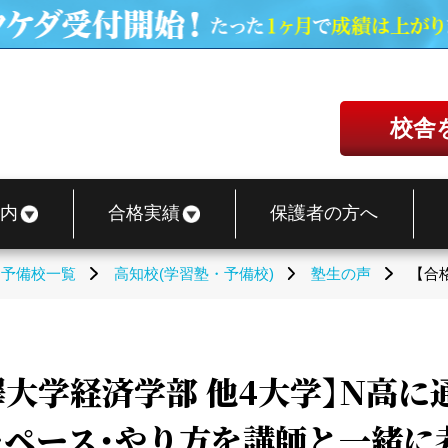
校舎
内
合格実績
保護者の方へ
・予備校一覧
高知校(学習塾・予備校)
塾生の声
【合
駒澤大学経済学部 他4大学】N高
たペース・やり方を講師と一緒に