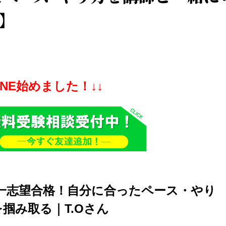
】
INE始めました！↓↓
一志望合格！自分に合ったペース・やり
掴み取る｜T.Oさん