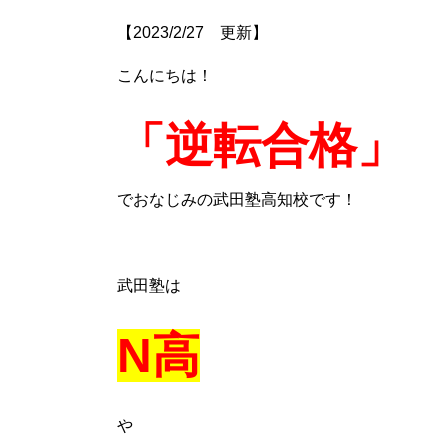
【2023/2/27 更新】
こんにちは！
「逆転合格」
でおなじみの武田塾高知校です！
武田塾は
N高
や