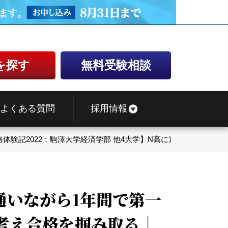
を探す
無料受験相談
よくある質問
採用情報
格体験記2022：駒澤大学経済学部 他4大学】N高に通いながら1
に通いながら1年間で第一
考え合格を掴み取る｜