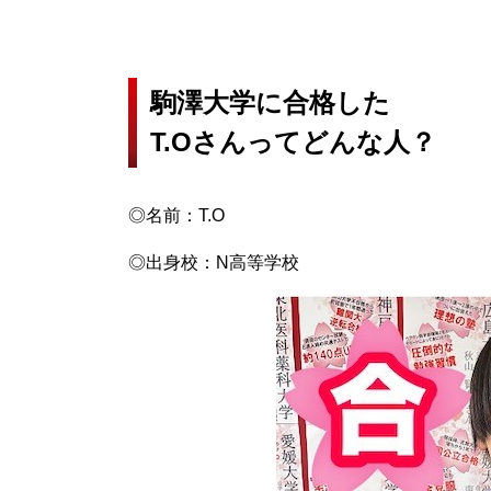
駒澤大学に合格した
T.Oさんってどんな人？
◎名前：T.O
◎出身校：N高等学校