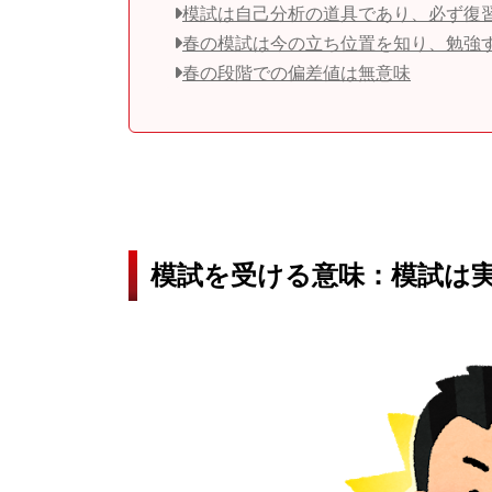
模試は自己分析の道具であり、必ず復
春の模試は今の立ち位置を知り、勉強
春の段階での偏差値は無意味
模試を受ける意味：模試は