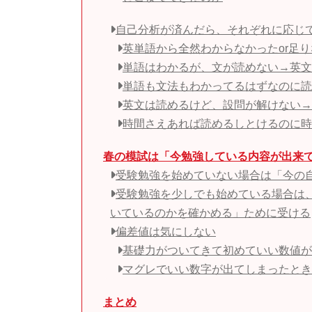
自己分析が済んだら、それぞれに応じ
英単語から全然わからなかったor足
単語はわかるが、文が読めない→英文
単語も文法もわかってるはずなのに読
英文は読めるけど、設問が解けない→
時間さえあれば読めるしとけるのに時
春の模試は「今勉強している内容が出来
受験勉強を始めていない場合は「今の
受験勉強を少しでも始めている場合は
いているのかを確かめる」ために受ける
偏差値は気にしない
基礎力がついてきて初めていい数値が
マグレでいい数字が出てしまったとき
まとめ