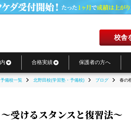
校舎
内
合格実績
保護者の方へ
・予備校一覧
北野田校(学習塾・予備校)
ブログ
春の
！～受けるスタンスと復習法～