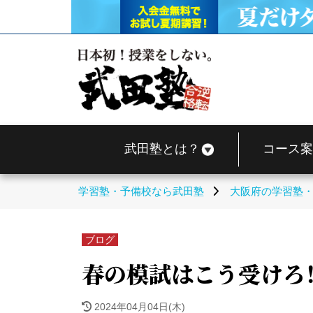
武田塾とは？
コース案
学習塾・予備校なら武田塾
大阪府の学習塾
ブログ
春の模試はこう受けろ
2024年04月04日(木)