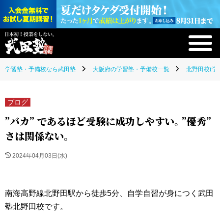
学習塾・予備校なら武田塾
大阪府の学習塾・予備校一覧
北野田校(学
ブログ
”バカ” であるほど受験に成功しやすい。”優秀”
さは関係ない。
2024年04月03日(水)
南海高野線北野田駅から徒歩5分、自学自習が身につく武田
塾北野田校です。