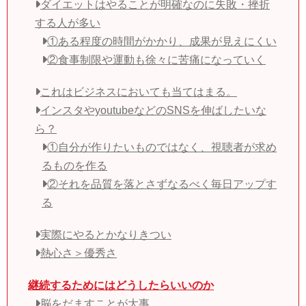
ダイエットはやることが明確なのに失敗・挫折
する人が多い
①ある程度の時間がかかり、成果が見えにくい
②食事制限や運動も徐々に苦痛になっていく
これはビジネスにおいても当てはまる。
インスタやyoutubeなどのSNSを伸ばしたいな
ら？
①自分が作りたいものではなく、視聴者が求め
るものを作る
②それを品質を落とさずなるべく毎日アップす
る
実際にやるとかなりきつい
熱心さ＞優秀さ
継続するためにはどうしたらいいのか
脳をだますことが大事