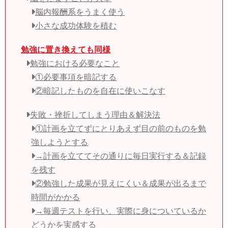
脳内報酬系をうまく使う
小さな成功体験を積む
勉強に置き換えても同様
勉強における必要なこと
①必要事項を暗記する
②暗記したものを自在に使いこなす
失敗・挫折してしまう理由＆解決法
①計画を立てずにとりあえず目の前のものを勉
強しようとする
→計画を立ててその通りに毎日実行する＆記録
を残す
②勉強した成果が見えにくい＆成果が出るまで
時間がかかる
→毎週テストを行い、実際に身についているか
どうかを実感する