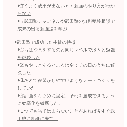
③うまく成果が出ないｏｒ勉強のやり方がわか
らない
→武田塾チャンネルや武田塾の無料受験相談で
成果の出る勉強法を学ぶ
武田塾で成功した生徒の特徴
①もはや息をするのと同じレベルで淡々と勉強
を継続した
②もやっとするところは全てその日のうちに解
決した
③あとで復習がしやすいようなノートづくりを
していた
④計画をキツめに設定、それを達成できるよう
に効率化を徹底した。
１つでも当てはまらないことがあれば今すぐ武
田塾に相談に来て！