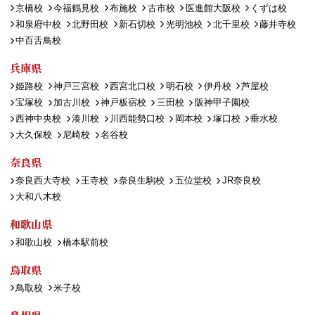
京橋校
今福鶴見校
布施校
古市校
医進館大阪校
くずは校
和泉府中校
北野田校
新石切校
光明池校
北千里校
藤井寺校
中百舌鳥校
兵庫県
姫路校
神戸三宮校
西宮北口校
明石校
伊丹校
芦屋校
宝塚校
加古川校
神戸板宿校
三田校
阪神甲子園校
西神中央校
湊川校
川西能勢口校
岡本校
塚口校
垂水校
大久保校
尼崎校
名谷校
奈良県
奈良西大寺校
王寺校
奈良生駒校
五位堂校
JR奈良校
大和八木校
和歌山県
和歌山校
橋本駅前校
鳥取県
鳥取校
米子校