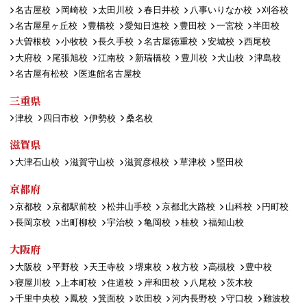
名古屋校
岡崎校
太田川校
春日井校
八事いりなか校
刈谷校
名古屋星ヶ丘校
豊橋校
愛知日進校
豊田校
一宮校
半田校
大曽根校
小牧校
長久手校
名古屋徳重校
安城校
西尾校
大府校
尾張旭校
江南校
新瑞橋校
豊川校
犬山校
津島校
名古屋有松校
医進館名古屋校
三重県
津校
四日市校
伊勢校
桑名校
滋賀県
大津石山校
滋賀守山校
滋賀彦根校
草津校
堅田校
京都府
京都校
京都駅前校
松井山手校
京都北大路校
山科校
円町校
長岡京校
出町柳校
宇治校
亀岡校
桂校
福知山校
大阪府
大阪校
平野校
天王寺校
堺東校
枚方校
高槻校
豊中校
寝屋川校
上本町校
住道校
岸和田校
八尾校
茨木校
千里中央校
鳳校
箕面校
吹田校
河内長野校
守口校
難波校