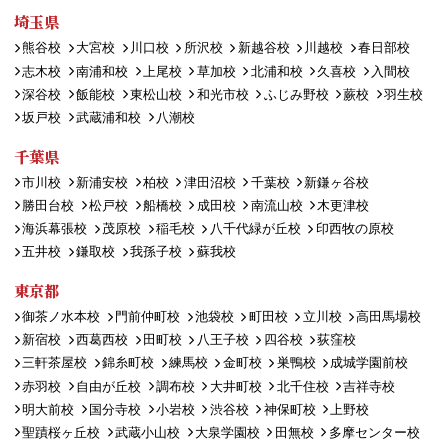
埼玉県
熊谷校
大宮校
川口校
所沢校
新越谷校
川越校
春日部校
志木校
南浦和校
上尾校
草加校
北浦和校
久喜校
入間校
深谷校
飯能校
東松山校
和光市校
ふじみ野校
蕨校
羽生校
坂戸校
武蔵浦和校
八潮校
千葉県
市川校
新浦安校
柏校
津田沼校
千葉校
新鎌ヶ谷校
勝田台校
松戸校
船橋校
成田校
南流山校
木更津校
海浜幕張校
茂原校
稲毛校
八千代緑が丘校
印西牧の原校
五井校
鎌取校
我孫子校
蘇我校
東京都
御茶ノ水本校
門前仲町校
池袋校
町田校
立川校
高田馬場校
新宿校
西葛西校
田町校
八王子校
四谷校
荻窪校
三軒茶屋校
錦糸町校
練馬校
金町校
巣鴨校
成城学園前校
赤羽校
自由が丘校
調布校
大井町校
北千住校
吉祥寺校
明大前校
国分寺校
小岩校
渋谷校
神保町校
上野校
聖蹟桜ヶ丘校
武蔵小山校
大泉学園校
田無校
多摩センター校