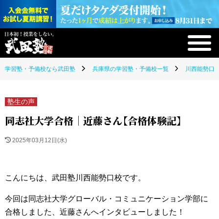
学習塾・予備校なら武田塾
兵庫県の学習塾・予備校一覧
川西能勢口校
塾生の声
同志社大学合格｜近藤さん【合格体験記】
2025年03月12日(水)
こんにちは、武田塾川西能勢口校です。
今回は同志社大学グローバル・コミュニケーション学部に
合格しました、近藤さんへインタビューしました！