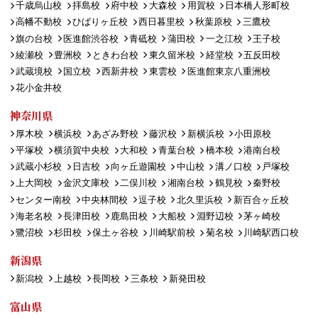
千歳烏山校
拝島校
府中校
大森校
用賀校
日本橋人形町校
高幡不動校
ひばりヶ丘校
西日暮里校
秋葉原校
三鷹校
旗の台校
医進館渋谷校
青砥校
蒲田校
一之江校
王子校
綾瀬校
豊洲校
ときわ台校
東久留米校
経堂校
五反田校
武蔵境校
国立校
西新井校
東雲校
医進館東京八重洲校
花小金井校
神奈川県
厚木校
横浜校
あざみ野校
藤沢校
新横浜校
小田原校
平塚校
横須賀中央校
大和校
青葉台校
橋本校
港南台校
武蔵小杉校
日吉校
向ヶ丘遊園校
中山校
溝ノ口校
戸塚校
上大岡校
金沢文庫校
二俣川校
湘南台校
鶴見校
秦野校
センター南校
中央林間校
逗子校
北久里浜校
新百合ヶ丘校
海老名校
長津田校
鹿島田校
大船校
淵野辺校
茅ヶ崎校
鷺沼校
杉田校
保土ヶ谷校
川崎駅前校
菊名校
川崎駅西口校
新潟県
新潟校
上越校
長岡校
三条校
新発田校
富山県