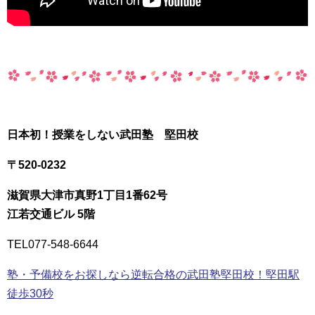
日本初！授業をしない武田塾 堅田校
〒520-0232
滋賀県大津市真野1丁目1番62号
江若交通ビル 5階
TEL
077-548-6644
塾・予備校をお探しなら逆転合格の武田塾堅田校！堅田駅
徒歩30秒