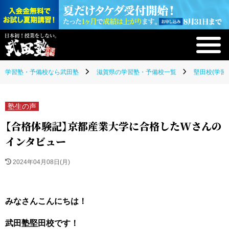
学習塾・予備校なら武田塾
滋賀県の学習塾・予備校一覧
堅田校(学習
塾生の声
【合格体験記】京都産業大学に合格したWさんの
インタビュー
2024年04月08日(月)
みなさんこんにちは！
武田塾堅田校です！