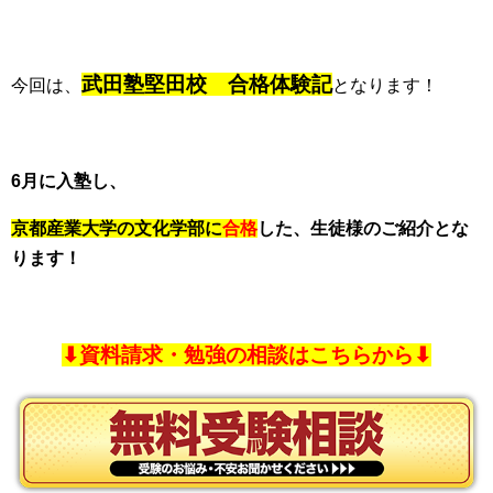
武田塾堅田校 合格体験記
今回は、
となります！
6月に入塾し、
京都産業大学
の文化学部に
合格
した、生徒様のご紹介とな
ります！
⬇︎資料請求・勉強の相談はこちらから⬇︎