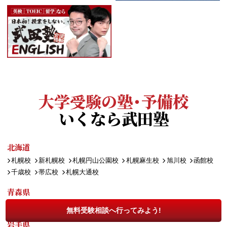
大学受験の塾・予備校
いくなら武田塾
北海道
札幌校
新札幌校
札幌円山公園校
札幌麻生校
旭川校
函館校
千歳校
帯広校
札幌大通校
青森県
弘前校
無料受験相談へ行ってみよう!
岩手県