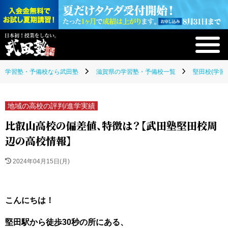
学習塾・予備校なら武田塾
滋賀県の学習塾・予備校一覧
堅田校(学習
地域の高校の評判/進学実績
比叡山高校の偏差値、特徴は？【武田塾堅田校周
辺の高校情報】
2024年04月15日(月)
こんにちは！
堅田駅から徒歩30秒の所にある、