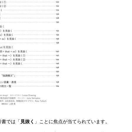
考書では「
見抜く
」ことに焦点が当てられています。