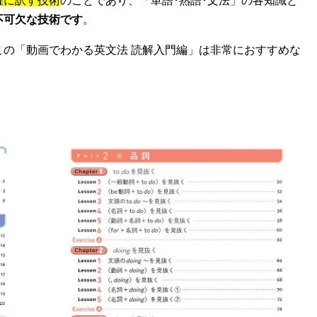
確に訳す技術
のことであり、「単語･熟語･文法」の各知識と
不可欠な技術です
。
の「動画でわかる英文法 読解入門編」は非常におすすめな