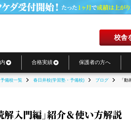
校舎
内
合格実績
保護者の方へ
・予備校一覧
春日井校(学習塾・予備校)
ブログ
「動
読解入門編」紹介＆使い方解説