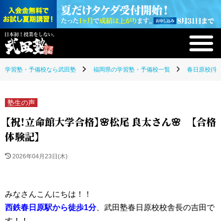
学習塾・予備校なら武田塾
福岡県の学習塾・予備校一覧
春日原校(学
塾生の声
【祝！立命館大学合格】🌸松尾 良太さん🌸 【合格
体験記】
2026年04月23日(木)
みなさんこんにちは！！
西鉄春日原駅から徒歩1分
、武田塾春日原校校舎長の吉田で
す！！