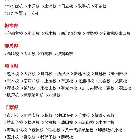
つくば校
水戸校
土浦校
日立校
取手校
守谷校
ひたち野うしく校
栃木県
宇都宮校
小山校
栃木校
西那須野校
佐野校
宇都宮駅東口校
群馬県
高崎校
太田校
前橋校
伊勢崎校
埼玉県
熊谷校
大宮校
川口校
所沢校
新越谷校
川越校
春日部校
志木校
南浦和校
上尾校
草加校
北浦和校
久喜校
入間校
深谷校
飯能校
東松山校
和光市校
ふじみ野校
蕨校
羽生校
坂戸校
武蔵浦和校
八潮校
千葉県
市川校
新浦安校
柏校
津田沼校
千葉校
新鎌ヶ谷校
勝田台校
松戸校
船橋校
成田校
南流山校
木更津校
海浜幕張校
茂原校
稲毛校
八千代緑が丘校
印西牧の原校
五井校
鎌取校
我孫子校
蘇我校