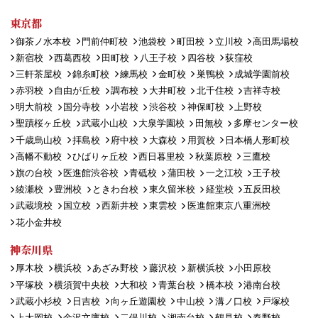
東京都
御茶ノ水本校
門前仲町校
池袋校
町田校
立川校
高田馬場校
新宿校
西葛西校
田町校
八王子校
四谷校
荻窪校
三軒茶屋校
錦糸町校
練馬校
金町校
巣鴨校
成城学園前校
赤羽校
自由が丘校
調布校
大井町校
北千住校
吉祥寺校
明大前校
国分寺校
小岩校
渋谷校
神保町校
上野校
聖蹟桜ヶ丘校
武蔵小山校
大泉学園校
田無校
多摩センター校
千歳烏山校
拝島校
府中校
大森校
用賀校
日本橋人形町校
高幡不動校
ひばりヶ丘校
西日暮里校
秋葉原校
三鷹校
旗の台校
医進館渋谷校
青砥校
蒲田校
一之江校
王子校
綾瀬校
豊洲校
ときわ台校
東久留米校
経堂校
五反田校
武蔵境校
国立校
西新井校
東雲校
医進館東京八重洲校
花小金井校
神奈川県
厚木校
横浜校
あざみ野校
藤沢校
新横浜校
小田原校
平塚校
横須賀中央校
大和校
青葉台校
橋本校
港南台校
武蔵小杉校
日吉校
向ヶ丘遊園校
中山校
溝ノ口校
戸塚校
上大岡校
金沢文庫校
二俣川校
湘南台校
鶴見校
秦野校