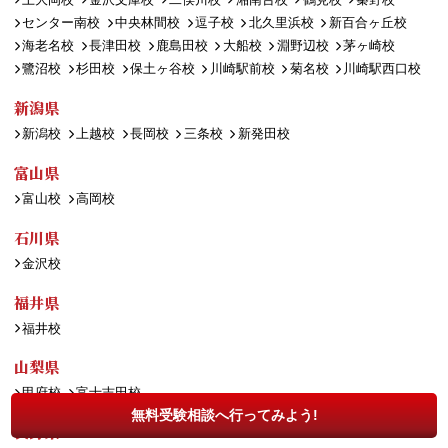
センター南校
中央林間校
逗子校
北久里浜校
新百合ヶ丘校
海老名校
長津田校
鹿島田校
大船校
淵野辺校
茅ヶ崎校
鷺沼校
杉田校
保土ヶ谷校
川崎駅前校
菊名校
川崎駅西口校
新潟県
新潟校
上越校
長岡校
三条校
新発田校
富山県
富山校
高岡校
石川県
金沢校
福井県
福井校
山梨県
甲府校
富士吉田校
無料受験相談へ行ってみよう!
長野県