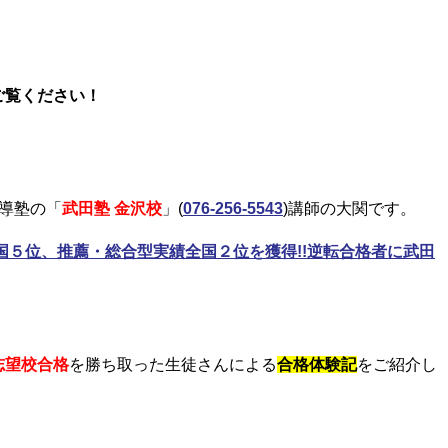
！
ご覧ください！
導塾の「
武田塾 金沢校
」(
076-256-5543
)講師の大関です。
５位、推薦・総合型実績全国２位を獲得!!逆転合格者に武田
志望校合格
を勝ち取った生徒さんによる
合格体験記
をご紹介し