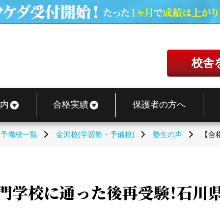
校舎
内
合格実績
保護者の方へ
・予備校一覧
金沢校(学習塾・予備校)
塾生の声
【合
専門学校に通った後再受験！石川