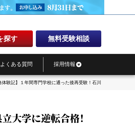
を探す
無料受験相談
よくある質問
採用情報
格体験記】１年間専門学校に通った後再受験！石川県立大学に逆転
県立大学に逆転合格！