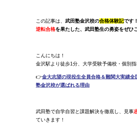
この記事は、
武田塾金沢校の
合格体験記
です
逆転合格
を果たした、武田塾生の勇姿をぜひ
こんにちは！
金沢駅より徒歩1分、大学受験予備校・個別指
👉
金大志望の現役生全員合格＆難関大実績全国
塾金沢校が選ばれる理由
武田塾で自学自習と課題解決を徹底し、見事
ていきます！