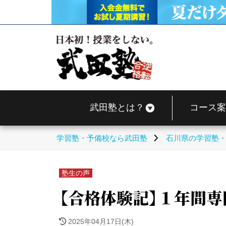
武田塾とは？
コース案
学習塾・予備校なら武田塾
石川県の学習塾
塾生の声
【合格体験記】１年間
2025年04月17日(木)