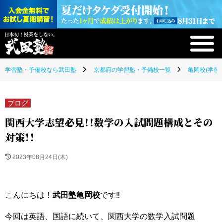
学習塾・予備校なら武田塾
京都府の学習塾・予備校一覧
亀岡校(学習
ブログ
関西大学志望必見！！数学の入試問題構成とその
対策！！
2023年08月24日(木)
こんにちは！
武田塾亀岡校
です‼
今回は英語、国語に続いて、関西大学の数学入試問題