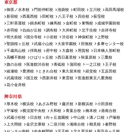
東京都
御茶ノ水本校
門前仲町校
池袋校
町田校
立川校
高田馬場校
新宿校
西葛西校
田町校
八王子校
四谷校
荻窪校
三軒茶屋校
錦糸町校
練馬校
金町校
巣鴨校
成城学園前校
赤羽校
自由が丘校
調布校
大井町校
北千住校
吉祥寺校
明大前校
国分寺校
小岩校
渋谷校
神保町校
上野校
聖蹟桜ヶ丘校
武蔵小山校
大泉学園校
田無校
多摩センター校
千歳烏山校
拝島校
府中校
大森校
用賀校
日本橋人形町校
高幡不動校
ひばりヶ丘校
西日暮里校
秋葉原校
三鷹校
旗の台校
医進館渋谷校
青砥校
蒲田校
一之江校
王子校
綾瀬校
豊洲校
ときわ台校
東久留米校
経堂校
五反田校
武蔵境校
国立校
西新井校
東雲校
医進館東京八重洲校
花小金井校
神奈川県
厚木校
横浜校
あざみ野校
藤沢校
新横浜校
小田原校
平塚校
横須賀中央校
大和校
青葉台校
橋本校
港南台校
武蔵小杉校
日吉校
向ヶ丘遊園校
中山校
溝ノ口校
戸塚校
上大岡校
金沢文庫校
二俣川校
湘南台校
鶴見校
秦野校
センター南校
中央林間校
逗子校
北久里浜校
新百合ヶ丘校