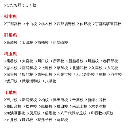
ひたち野うしく校
栃木県
宇都宮校
小山校
栃木校
西那須野校
佐野校
宇都宮駅東口校
群馬県
高崎校
太田校
前橋校
伊勢崎校
埼玉県
熊谷校
大宮校
川口校
所沢校
新越谷校
川越校
春日部校
志木校
南浦和校
上尾校
草加校
北浦和校
久喜校
入間校
深谷校
飯能校
東松山校
和光市校
ふじみ野校
蕨校
羽生校
坂戸校
武蔵浦和校
八潮校
千葉県
市川校
新浦安校
柏校
津田沼校
千葉校
新鎌ヶ谷校
勝田台校
松戸校
船橋校
成田校
南流山校
木更津校
海浜幕張校
茂原校
稲毛校
八千代緑が丘校
印西牧の原校
五井校
鎌取校
我孫子校
蘇我校