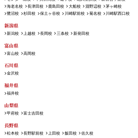
海老名校
長津田校
鹿島田校
大船校
淵野辺校
茅ヶ崎校
鷺沼校
杉田校
保土ヶ谷校
川崎駅前校
菊名校
川崎駅西口校
新潟県
新潟校
上越校
長岡校
三条校
新発田校
富山県
富山校
高岡校
石川県
金沢校
福井県
福井校
山梨県
甲府校
富士吉田校
長野県
松本校
長野駅前校
上田校
飯田校
佐久校