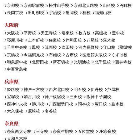
京都校
京都駅前校
松井山手校
京都北大路校
山科校
円町校
長岡京校
出町柳校
宇治校
亀岡校
桂校
福知山校
大阪府
大阪校
平野校
天王寺校
堺東校
枚方校
高槻校
豊中校
寝屋川校
上本町校
住道校
岸和田校
八尾校
茨木校
千里中央校
鳳校
箕面校
吹田校
河内長野校
守口校
難波校
京橋校
今福鶴見校
布施校
古市校
医進館大阪校
くずは校
和泉府中校
北野田校
新石切校
光明池校
北千里校
藤井寺校
中百舌鳥校
兵庫県
姫路校
神戸三宮校
西宮北口校
明石校
伊丹校
芦屋校
宝塚校
加古川校
神戸板宿校
三田校
阪神甲子園校
西神中央校
湊川校
川西能勢口校
岡本校
塚口校
垂水校
大久保校
尼崎校
名谷校
奈良県
奈良西大寺校
王寺校
奈良生駒校
五位堂校
JR奈良校
大和八木校