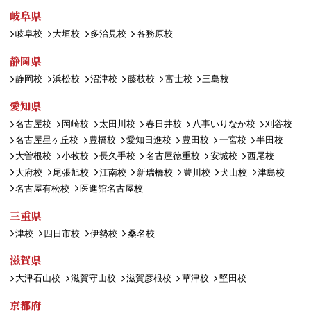
岐阜県
岐阜校
大垣校
多治見校
各務原校
静岡県
静岡校
浜松校
沼津校
藤枝校
富士校
三島校
愛知県
名古屋校
岡崎校
太田川校
春日井校
八事いりなか校
刈谷校
名古屋星ヶ丘校
豊橋校
愛知日進校
豊田校
一宮校
半田校
大曽根校
小牧校
長久手校
名古屋徳重校
安城校
西尾校
大府校
尾張旭校
江南校
新瑞橋校
豊川校
犬山校
津島校
名古屋有松校
医進館名古屋校
三重県
津校
四日市校
伊勢校
桑名校
滋賀県
大津石山校
滋賀守山校
滋賀彦根校
草津校
堅田校
京都府