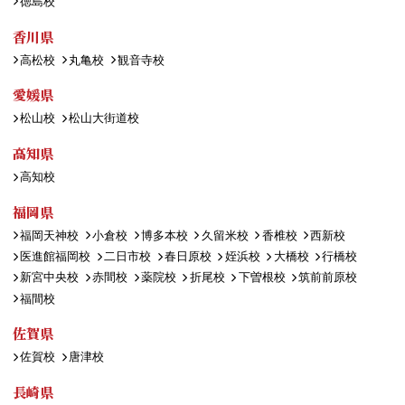
徳島校
香川県
高松校
丸亀校
観音寺校
愛媛県
松山校
松山大街道校
高知県
高知校
福岡県
福岡天神校
小倉校
博多本校
久留米校
香椎校
西新校
医進館福岡校
二日市校
春日原校
姪浜校
大橋校
行橋校
新宮中央校
赤間校
薬院校
折尾校
下曽根校
筑前前原校
福間校
佐賀県
佐賀校
唐津校
長崎県