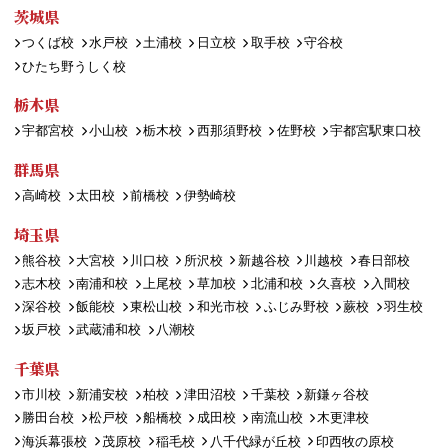
茨城県
つくば校
水戸校
土浦校
日立校
取手校
守谷校
ひたち野うしく校
栃木県
宇都宮校
小山校
栃木校
西那須野校
佐野校
宇都宮駅東口校
群馬県
高崎校
太田校
前橋校
伊勢崎校
埼玉県
熊谷校
大宮校
川口校
所沢校
新越谷校
川越校
春日部校
志木校
南浦和校
上尾校
草加校
北浦和校
久喜校
入間校
深谷校
飯能校
東松山校
和光市校
ふじみ野校
蕨校
羽生校
坂戸校
武蔵浦和校
八潮校
千葉県
市川校
新浦安校
柏校
津田沼校
千葉校
新鎌ヶ谷校
勝田台校
松戸校
船橋校
成田校
南流山校
木更津校
海浜幕張校
茂原校
稲毛校
八千代緑が丘校
印西牧の原校