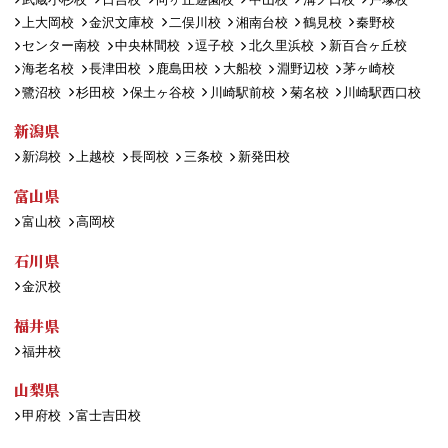
上大岡校
金沢文庫校
二俣川校
湘南台校
鶴見校
秦野校
センター南校
中央林間校
逗子校
北久里浜校
新百合ヶ丘校
海老名校
長津田校
鹿島田校
大船校
淵野辺校
茅ヶ崎校
鷺沼校
杉田校
保土ヶ谷校
川崎駅前校
菊名校
川崎駅西口校
新潟県
新潟校
上越校
長岡校
三条校
新発田校
富山県
富山校
高岡校
石川県
金沢校
福井県
福井校
山梨県
甲府校
富士吉田校