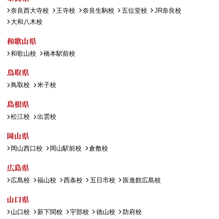
奈良西大寺校
王寺校
奈良生駒校
五位堂校
JR奈良校
大和八木校
和歌山県
和歌山校
橋本駅前校
鳥取県
鳥取校
米子校
島根県
松江校
出雲校
岡山県
岡山西口校
岡山駅前校
倉敷校
広島県
広島校
福山校
西条校
五日市校
医進館広島校
山口県
山口校
新下関校
宇部校
徳山校
防府校