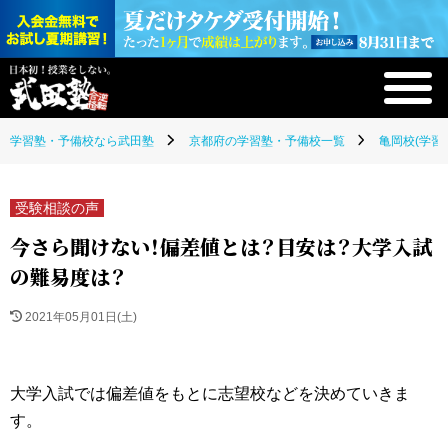
学習塾・予備校なら武田塾
京都府の学習塾・予備校一覧
亀岡校(学習
受験相談の声
今さら聞けない！偏差値とは？目安は？大学入試
の難易度は？
2021年05月01日(土)
大学入試では偏差値をもとに志望校などを決めていきま
す。