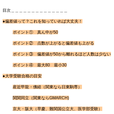
目次＿＿＿＿＿＿＿＿＿＿＿＿＿＿
●偏差値って？
これを知っていれば大丈夫！
ポイント① 真ん中が50
ポイント② 点数が上がると偏差値も上がる
ポイント③ 偏差値が50から離れるほど人数は少ない
ポイント④ 最大80 最小30
●大学受験合格の目安
産近甲龍・佛経（関東なら日東駒専）
関関同立（関東ならGMARCH)
京大・阪大（早慶、難関国公立大、医学部受験）