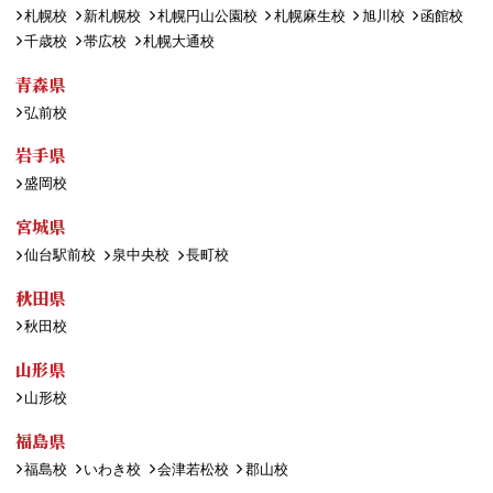
札幌校
新札幌校
札幌円山公園校
札幌麻生校
旭川校
函館校
千歳校
帯広校
札幌大通校
青森県
弘前校
岩手県
盛岡校
宮城県
仙台駅前校
泉中央校
長町校
秋田県
秋田校
山形県
山形校
福島県
福島校
いわき校
会津若松校
郡山校