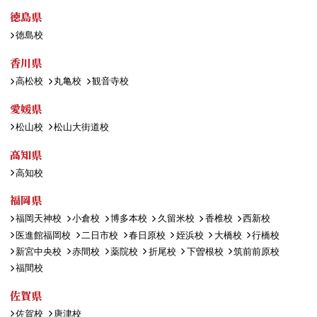
徳島県
徳島校
香川県
高松校
丸亀校
観音寺校
愛媛県
松山校
松山大街道校
高知県
高知校
福岡県
福岡天神校
小倉校
博多本校
久留米校
香椎校
西新校
医進館福岡校
二日市校
春日原校
姪浜校
大橋校
行橋校
新宮中央校
赤間校
薬院校
折尾校
下曽根校
筑前前原校
福間校
佐賀県
佐賀校
唐津校