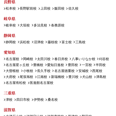
長野県
松本校
長野駅前校
上田校
飯田校
佐久校
岐阜県
岐阜校
大垣校
多治見校
各務原校
静岡県
静岡校
浜松校
沼津校
藤枝校
富士校
三島校
愛知県
名古屋校
岡崎校
太田川校
春日井校
八事いりなか校
刈谷校
名古屋星ヶ丘校
豊橋校
愛知日進校
豊田校
一宮校
半田校
大曽根校
小牧校
長久手校
名古屋徳重校
安城校
西尾校
大府校
尾張旭校
江南校
新瑞橋校
豊川校
犬山校
津島校
名古屋有松校
医進館名古屋校
三重県
津校
四日市校
伊勢校
桑名校
滋賀県