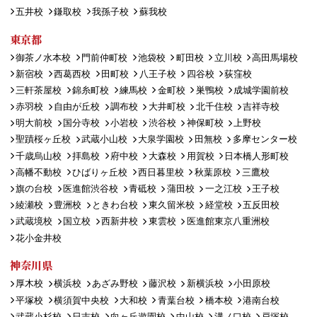
五井校
鎌取校
我孫子校
蘇我校
東京都
御茶ノ水本校
門前仲町校
池袋校
町田校
立川校
高田馬場校
新宿校
西葛西校
田町校
八王子校
四谷校
荻窪校
三軒茶屋校
錦糸町校
練馬校
金町校
巣鴨校
成城学園前校
赤羽校
自由が丘校
調布校
大井町校
北千住校
吉祥寺校
明大前校
国分寺校
小岩校
渋谷校
神保町校
上野校
聖蹟桜ヶ丘校
武蔵小山校
大泉学園校
田無校
多摩センター校
千歳烏山校
拝島校
府中校
大森校
用賀校
日本橋人形町校
高幡不動校
ひばりヶ丘校
西日暮里校
秋葉原校
三鷹校
旗の台校
医進館渋谷校
青砥校
蒲田校
一之江校
王子校
綾瀬校
豊洲校
ときわ台校
東久留米校
経堂校
五反田校
武蔵境校
国立校
西新井校
東雲校
医進館東京八重洲校
花小金井校
神奈川県
厚木校
横浜校
あざみ野校
藤沢校
新横浜校
小田原校
平塚校
横須賀中央校
大和校
青葉台校
橋本校
港南台校
武蔵小杉校
日吉校
向ヶ丘遊園校
中山校
溝ノ口校
戸塚校