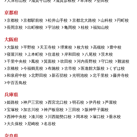
大津石山校
滋賀守山校
滋賀彦根校
草津校
堅田校
京都府
京都校
京都駅前校
松井山手校
京都北大路校
山科校
円町校
長岡京校
出町柳校
宇治校
亀岡校
桂校
福知山校
大阪府
大阪校
平野校
天王寺校
堺東校
枚方校
高槻校
豊中校
寝屋川校
上本町校
住道校
岸和田校
八尾校
茨木校
千里中央校
鳳校
箕面校
吹田校
河内長野校
守口校
難波校
京橋校
今福鶴見校
布施校
古市校
医進館大阪校
くずは校
和泉府中校
北野田校
新石切校
光明池校
北千里校
藤井寺校
中百舌鳥校
兵庫県
姫路校
神戸三宮校
西宮北口校
明石校
伊丹校
芦屋校
宝塚校
加古川校
神戸板宿校
三田校
阪神甲子園校
西神中央校
湊川校
川西能勢口校
岡本校
塚口校
垂水校
大久保校
尼崎校
名谷校
奈良県