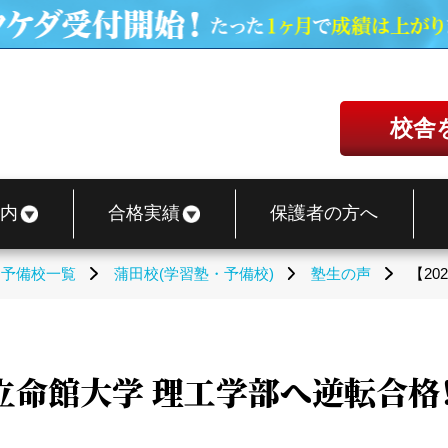
校舎
内
合格実績
保護者の方へ
・予備校一覧
蒲田校(学習塾・予備校)
塾生の声
【2
】立命館大学 理工学部へ逆転合格