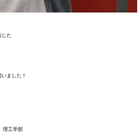
信じた
伺いました！
学 理工学部