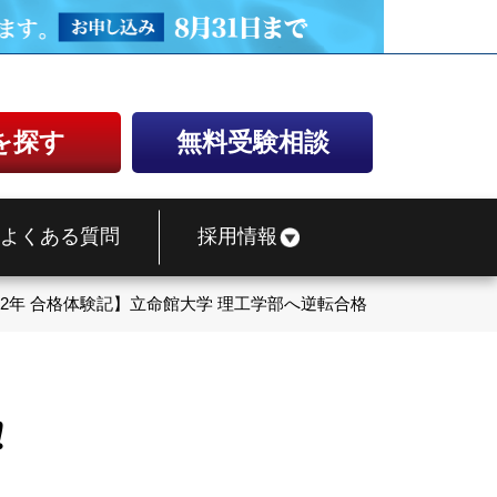
を探す
無料受験相談
よくある質問
採用情報
022年 合格体験記】立命館大学 理工学部へ逆転合格！
！