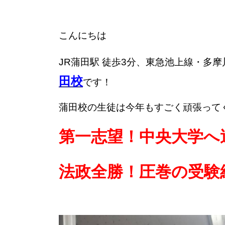
こんにちは
JR蒲田駅 徒歩3分、東急池上線・多摩
田校
です！
蒲田校の生徒は今年も
すごく頑張って
第一志望！中央大学へ
法政全勝！圧巻の受験