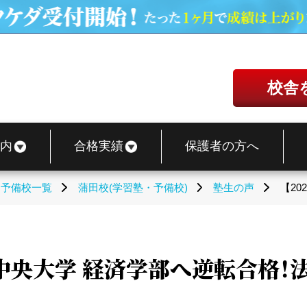
校舎
内
合格実績
保護者の方へ
・予備校一覧
蒲田校(学習塾・予備校)
塾生の声
【2
】中央大学 経済学部へ逆転合格！