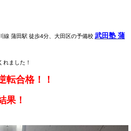
武田塾 蒲
川線 蒲田駅 徒歩4分、大田区の予備校
くれました！
逆転合格！！
結果！