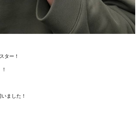
スター！
！！
伺いました！