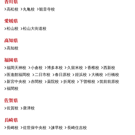
香川県
高松校
丸亀校
観音寺校
愛媛県
松山校
松山大街道校
高知県
高知校
福岡県
福岡天神校
小倉校
博多本校
久留米校
香椎校
西新校
医進館福岡校
二日市校
春日原校
姪浜校
大橋校
行橋校
新宮中央校
赤間校
薬院校
折尾校
下曽根校
筑前前原校
福間校
佐賀県
佐賀校
唐津校
長崎県
長崎校
佐世保中央校
諫早校
長崎住吉校