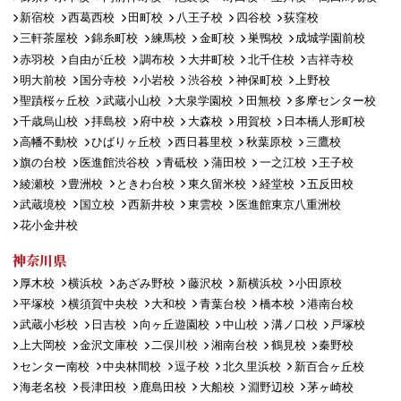
新宿校
西葛西校
田町校
八王子校
四谷校
荻窪校
三軒茶屋校
錦糸町校
練馬校
金町校
巣鴨校
成城学園前校
赤羽校
自由が丘校
調布校
大井町校
北千住校
吉祥寺校
明大前校
国分寺校
小岩校
渋谷校
神保町校
上野校
聖蹟桜ヶ丘校
武蔵小山校
大泉学園校
田無校
多摩センター校
千歳烏山校
拝島校
府中校
大森校
用賀校
日本橋人形町校
高幡不動校
ひばりヶ丘校
西日暮里校
秋葉原校
三鷹校
旗の台校
医進館渋谷校
青砥校
蒲田校
一之江校
王子校
綾瀬校
豊洲校
ときわ台校
東久留米校
経堂校
五反田校
武蔵境校
国立校
西新井校
東雲校
医進館東京八重洲校
花小金井校
神奈川県
厚木校
横浜校
あざみ野校
藤沢校
新横浜校
小田原校
平塚校
横須賀中央校
大和校
青葉台校
橋本校
港南台校
武蔵小杉校
日吉校
向ヶ丘遊園校
中山校
溝ノ口校
戸塚校
上大岡校
金沢文庫校
二俣川校
湘南台校
鶴見校
秦野校
センター南校
中央林間校
逗子校
北久里浜校
新百合ヶ丘校
海老名校
長津田校
鹿島田校
大船校
淵野辺校
茅ヶ崎校