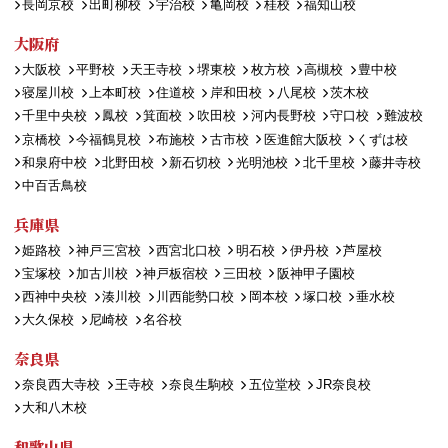
長岡京校
出町柳校
宇治校
亀岡校
桂校
福知山校
大阪府
大阪校
平野校
天王寺校
堺東校
枚方校
高槻校
豊中校
寝屋川校
上本町校
住道校
岸和田校
八尾校
茨木校
千里中央校
鳳校
箕面校
吹田校
河内長野校
守口校
難波校
京橋校
今福鶴見校
布施校
古市校
医進館大阪校
くずは校
和泉府中校
北野田校
新石切校
光明池校
北千里校
藤井寺校
中百舌鳥校
兵庫県
姫路校
神戸三宮校
西宮北口校
明石校
伊丹校
芦屋校
宝塚校
加古川校
神戸板宿校
三田校
阪神甲子園校
西神中央校
湊川校
川西能勢口校
岡本校
塚口校
垂水校
大久保校
尼崎校
名谷校
奈良県
奈良西大寺校
王寺校
奈良生駒校
五位堂校
JR奈良校
大和八木校
和歌山県