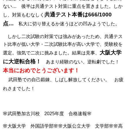
ない… 後半は共通テスト対策に重点を置きました。しか
共通テスト本番は666/1000
し、対策もむなしく
点…
私大に切り替えるか迷うほどの凹みようでした。
しかし二次試験の対策では強みがあったため、共通テス
ト比率が低い大学・二次試験比率が高い大学で、受験校を
大阪大学
選定。強気で二次に挑みました。結果は見事、
に大逆転合格！
あまり経験のない、逆転劇でした！
本当におめでとうございます！
武田塾での自己鍛錬、しばし解放してください。 お疲
れさまでした！
🌸武田塾加古川校 2025年度 合格速報🌸
🌸大阪大学 外国語学部🌸🌸大阪公立大学 文学部🌸🌸高