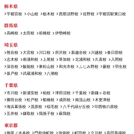
栃木県
宇都宮校
小山校
栃木校
西那須野校
佐野校
宇都宮駅東口校
群馬県
高崎校
太田校
前橋校
伊勢崎校
埼玉県
熊谷校
大宮校
川口校
所沢校
新越谷校
川越校
春日部校
志木校
南浦和校
上尾校
草加校
北浦和校
久喜校
入間校
深谷校
飯能校
東松山校
和光市校
ふじみ野校
蕨校
羽生校
坂戸校
武蔵浦和校
八潮校
千葉県
市川校
新浦安校
柏校
津田沼校
千葉校
新鎌ヶ谷校
勝田台校
松戸校
船橋校
成田校
南流山校
木更津校
海浜幕張校
茂原校
稲毛校
八千代緑が丘校
印西牧の原校
五井校
鎌取校
我孫子校
蘇我校
東京都
御茶ノ水本校
門前仲町校
池袋校
町田校
立川校
高田馬場校