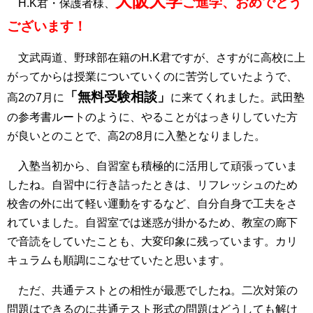
大阪大学
ご進学、おめでとう
H.K君・保護者様、
ございます！
文武両道、野球部在籍のH.K君ですが、さすがに高校に上
がってからは授業についていくのに苦労していたようで、
「無料受験相談」
高2の7月に
に来てくれました。武田塾
の参考書ルートのように、やることがはっきりしていた方
が良いとのことで、高2の8月に入塾となりました。
入塾当初から、自習室も積極的に活用して頑張っていま
したね。自習中に行き詰ったときは、リフレッシュのため
校舎の外に出て軽い運動をするなど、自分自身で工夫をさ
れていました。自習室では迷惑が掛かるため、教室の廊下
で音読をしていたことも、大変印象に残っています。カリ
キュラムも順調にこなせていたと思います。
ただ、共通テストとの相性が最悪でしたね。二次対策の
問題はできるのに共通テスト形式の問題はどうしても解け