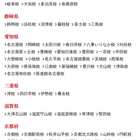
岐阜校
大垣校
多治見校
各務原校
静岡県
静岡校
浜松校
沼津校
藤枝校
富士校
三島校
愛知県
名古屋校
岡崎校
太田川校
春日井校
八事いりなか校
刈谷校
名古屋星ヶ丘校
豊橋校
愛知日進校
豊田校
一宮校
半田校
大曽根校
小牧校
長久手校
名古屋徳重校
安城校
西尾校
大府校
尾張旭校
江南校
新瑞橋校
豊川校
犬山校
津島校
名古屋有松校
医進館名古屋校
三重県
津校
四日市校
伊勢校
桑名校
滋賀県
大津石山校
滋賀守山校
滋賀彦根校
草津校
堅田校
京都府
京都校
京都駅前校
松井山手校
京都北大路校
山科校
円町校