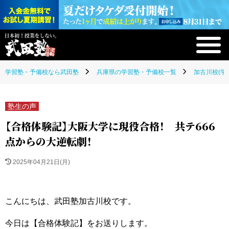
学習塾・予備校なら武田塾
兵庫県の学習塾・予備校一覧
加古川校(学
塾生の声
【合格体験記】大阪大学に現役合格！ 共テ666
点からの大逆転劇！
2025年04月21日(月)
こんにちは、武田塾加古川校です。
今日は【合格体験記】をお送りします。