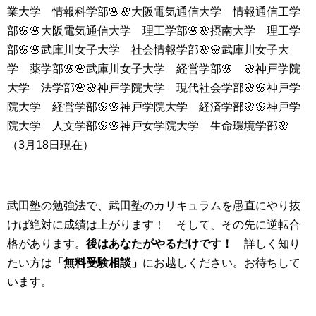
業大学 情報科学部🌸🌸大阪電気通信大学 情報通信工学
部🌸🌸大阪電気通信大学 理工学部🌸🌸摂南大学 理工学
部🌸🌸武庫川女子大学 社会情報学部🌸🌸武庫川女子大
学 薬学部🌸🌸武庫川女子大学 経営学部🌸 🌸神戸学院
大学 法学部🌸🌸神戸学院大学 現代社会学部🌸🌸神戸学
院大学 経営学部🌸🌸神戸学院大学 経済学部🌸🌸神戸学
院大学 人文学部🌸🌸神戸女学院大学 生命環境学部🌸
（3月18日現在）
武田塾の勉強法で、武田塾のカリキュラムを愚直にやり抜
けば絶対に成績は上がります！ そして、その先に逆転合
格があります。
後はあなたがやるだけです！
詳しく知り
たい方は
「無料受験相談」
にお越しください。お待ちして
います。