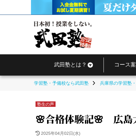
武田塾とは？
コース案
学習塾・予備校なら武田塾
兵庫県の学習塾
塾生の声
🌸合格体験記🌸 広
2025年04月02日(水)