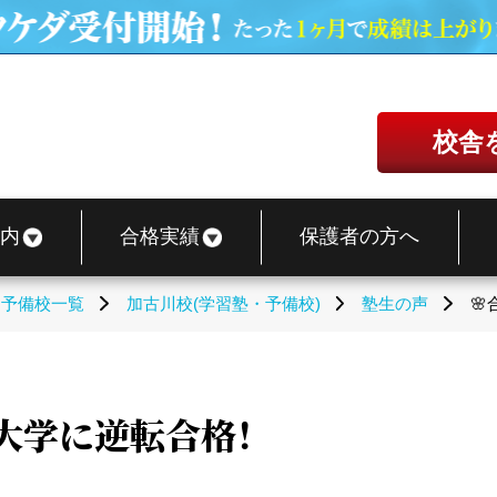
校舎
内
合格実績
保護者の方へ
・予備校一覧
加古川校(学習塾・予備校)
塾生の声

島大学に逆転合格！