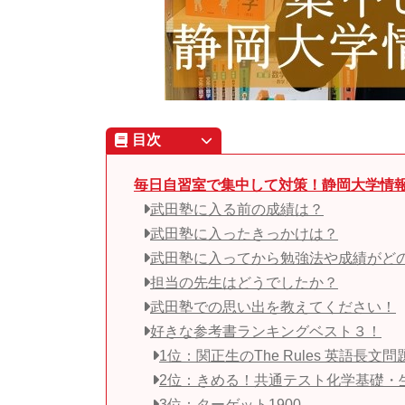
目次
毎日自習室で集中して対策！静岡大学情
武田塾に入る前の成績は？
武田塾に入ったきっかけは？
武田塾に入ってから勉強法や成績がど
担当の先生はどうでしたか？
武田塾での思い出を教えてください！
好きな参考書ランキングベスト３！
1位：関正生のThe Rules 英語長文
2位：きめる！共通テスト化学基礎・
3位：ターゲット1900