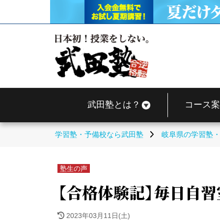
武田塾とは？
コース案
学習塾・予備校なら武田塾
岐阜県の学習塾
塾生の声
【合格体験記】毎日自習
2023年03月11日(土)