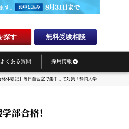
を探す
無料受験相談
よくある質問
採用情報
合格体験記】毎日自習室で集中して対策！静岡大学情報学部合格！
報学部合格！