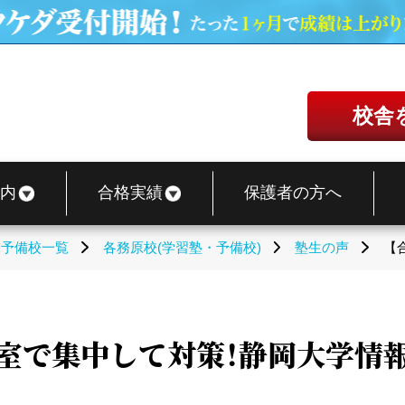
校舎
内
合格実績
保護者の方へ
・予備校一覧
各務原校(学習塾・予備校)
塾生の声
【
室で集中して対策！静岡大学情