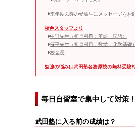
来年度以降の受験生にメッセージをお
校舎スタッフより
中野先生（担当科目：英語、国語）
笹平先生（担当科目：数学、化学基礎
校舎長
勉強の悩みは武田塾各務原校の無料受験
毎日自習室で集中して対策
武田塾に入る前の成績は？