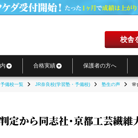
校舎
内
合格実績
保護者の方へ
・予備校一覧
JR奈良校(学習塾・予備校)
塾生の声

秋E判定から同志社・京都工芸繊維