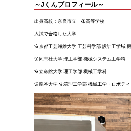
～Jくんプロフィール～
出身高校：奈良市立一条高等学校
入試で合格した大学
🌸京都工芸繊維大学 工芸科学部 設計工学域 
🌸同志社大学 理工学部 機械システム工学科
🌸立命館大学 理工学部 機械工学科
🌸龍谷大学 先端理工学部 機械工学・ロボテ