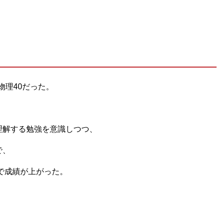
物理40だった。
理解する勉強を意識しつつ、
で、
まで成績が上がった。