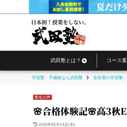
武田塾とは？
コース案
学習塾・予備校なら武田塾
奈良県の学習塾
塾生の声
🌸合格体験記🌸高3
2026年05月14日(木)