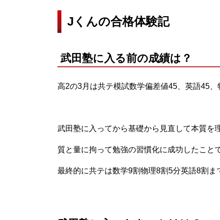
Jくんの合格体験記
武田塾に入る前の成績は？
高2の3月は共テ模試数学偏差値45、英語45、
武田塾に入ってから基礎から見直して本質を
質と量に拘って勉強の習慣化に成功したこと
最終的に共テは数学9割物理8割5分英語8割