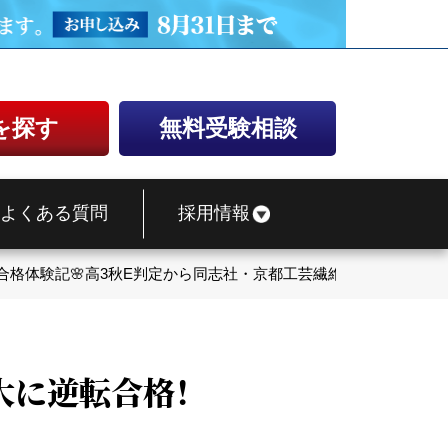
を探す
無料受験相談
よくある質問
採用情報
合格体験記🌸高3秋E判定から同志社・京都工芸繊維大に逆転合格！
大に逆転合格！