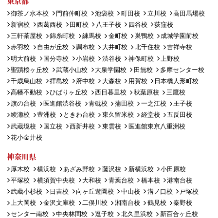
東京都
御茶ノ水本校
門前仲町校
池袋校
町田校
立川校
高田馬場校
新宿校
西葛西校
田町校
八王子校
四谷校
荻窪校
三軒茶屋校
錦糸町校
練馬校
金町校
巣鴨校
成城学園前校
赤羽校
自由が丘校
調布校
大井町校
北千住校
吉祥寺校
明大前校
国分寺校
小岩校
渋谷校
神保町校
上野校
聖蹟桜ヶ丘校
武蔵小山校
大泉学園校
田無校
多摩センター校
千歳烏山校
拝島校
府中校
大森校
用賀校
日本橋人形町校
高幡不動校
ひばりヶ丘校
西日暮里校
秋葉原校
三鷹校
旗の台校
医進館渋谷校
青砥校
蒲田校
一之江校
王子校
綾瀬校
豊洲校
ときわ台校
東久留米校
経堂校
五反田校
武蔵境校
国立校
西新井校
東雲校
医進館東京八重洲校
花小金井校
神奈川県
厚木校
横浜校
あざみ野校
藤沢校
新横浜校
小田原校
平塚校
横須賀中央校
大和校
青葉台校
橋本校
港南台校
武蔵小杉校
日吉校
向ヶ丘遊園校
中山校
溝ノ口校
戸塚校
上大岡校
金沢文庫校
二俣川校
湘南台校
鶴見校
秦野校
センター南校
中央林間校
逗子校
北久里浜校
新百合ヶ丘校