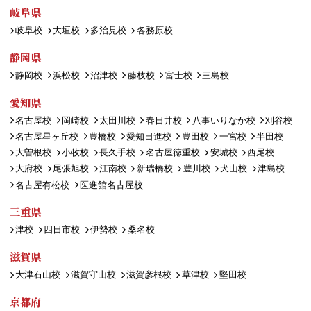
岐阜県
岐阜校
大垣校
多治見校
各務原校
静岡県
静岡校
浜松校
沼津校
藤枝校
富士校
三島校
愛知県
名古屋校
岡崎校
太田川校
春日井校
八事いりなか校
刈谷校
名古屋星ヶ丘校
豊橋校
愛知日進校
豊田校
一宮校
半田校
大曽根校
小牧校
長久手校
名古屋徳重校
安城校
西尾校
大府校
尾張旭校
江南校
新瑞橋校
豊川校
犬山校
津島校
名古屋有松校
医進館名古屋校
三重県
津校
四日市校
伊勢校
桑名校
滋賀県
大津石山校
滋賀守山校
滋賀彦根校
草津校
堅田校
京都府