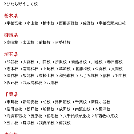
ひたち野うしく校
栃木県
宇都宮校
小山校
栃木校
西那須野校
佐野校
宇都宮駅東口校
群馬県
高崎校
太田校
前橋校
伊勢崎校
埼玉県
熊谷校
大宮校
川口校
所沢校
新越谷校
川越校
春日部校
志木校
南浦和校
上尾校
草加校
北浦和校
久喜校
入間校
深谷校
飯能校
東松山校
和光市校
ふじみ野校
蕨校
羽生校
坂戸校
武蔵浦和校
八潮校
千葉県
市川校
新浦安校
柏校
津田沼校
千葉校
新鎌ヶ谷校
勝田台校
松戸校
船橋校
成田校
南流山校
木更津校
海浜幕張校
茂原校
稲毛校
八千代緑が丘校
印西牧の原校
五井校
鎌取校
我孫子校
蘇我校