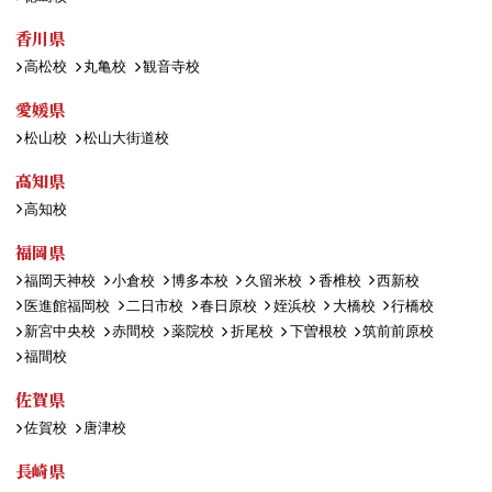
香川県
高松校
丸亀校
観音寺校
愛媛県
松山校
松山大街道校
高知県
高知校
福岡県
福岡天神校
小倉校
博多本校
久留米校
香椎校
西新校
医進館福岡校
二日市校
春日原校
姪浜校
大橋校
行橋校
新宮中央校
赤間校
薬院校
折尾校
下曽根校
筑前前原校
福間校
佐賀県
佐賀校
唐津校
長崎県