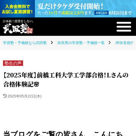
学習塾・予備校なら武田塾
奈良県の学習塾・予備校一覧
JR奈良校(
塾生の声
【2025年度】前橋工科大学工学部合格！Lさんの
合格体験記🌸
2025年05月22日(木)
当ブログをご覧の皆さん、こんにち