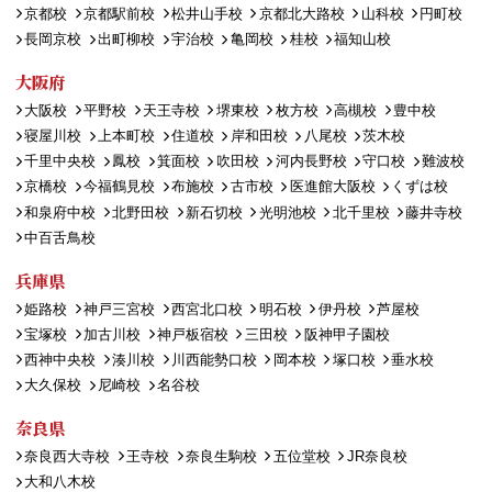
京都校
京都駅前校
松井山手校
京都北大路校
山科校
円町校
長岡京校
出町柳校
宇治校
亀岡校
桂校
福知山校
大阪府
大阪校
平野校
天王寺校
堺東校
枚方校
高槻校
豊中校
寝屋川校
上本町校
住道校
岸和田校
八尾校
茨木校
千里中央校
鳳校
箕面校
吹田校
河内長野校
守口校
難波校
京橋校
今福鶴見校
布施校
古市校
医進館大阪校
くずは校
和泉府中校
北野田校
新石切校
光明池校
北千里校
藤井寺校
中百舌鳥校
兵庫県
姫路校
神戸三宮校
西宮北口校
明石校
伊丹校
芦屋校
宝塚校
加古川校
神戸板宿校
三田校
阪神甲子園校
西神中央校
湊川校
川西能勢口校
岡本校
塚口校
垂水校
大久保校
尼崎校
名谷校
奈良県
奈良西大寺校
王寺校
奈良生駒校
五位堂校
JR奈良校
大和八木校