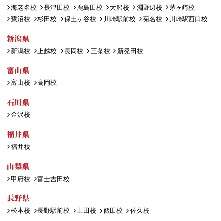
海老名校
長津田校
鹿島田校
大船校
淵野辺校
茅ヶ崎校
鷺沼校
杉田校
保土ヶ谷校
川崎駅前校
菊名校
川崎駅西口校
新潟県
新潟校
上越校
長岡校
三条校
新発田校
富山県
富山校
高岡校
石川県
金沢校
福井県
福井校
山梨県
甲府校
富士吉田校
長野県
松本校
長野駅前校
上田校
飯田校
佐久校