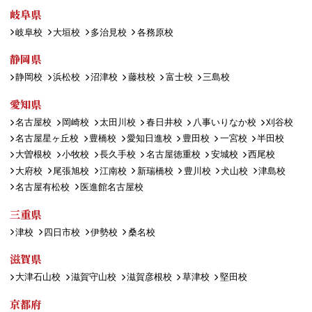
岐阜県
岐阜校
大垣校
多治見校
各務原校
静岡県
静岡校
浜松校
沼津校
藤枝校
富士校
三島校
愛知県
名古屋校
岡崎校
太田川校
春日井校
八事いりなか校
刈谷校
名古屋星ヶ丘校
豊橋校
愛知日進校
豊田校
一宮校
半田校
大曽根校
小牧校
長久手校
名古屋徳重校
安城校
西尾校
大府校
尾張旭校
江南校
新瑞橋校
豊川校
犬山校
津島校
名古屋有松校
医進館名古屋校
三重県
津校
四日市校
伊勢校
桑名校
滋賀県
大津石山校
滋賀守山校
滋賀彦根校
草津校
堅田校
京都府