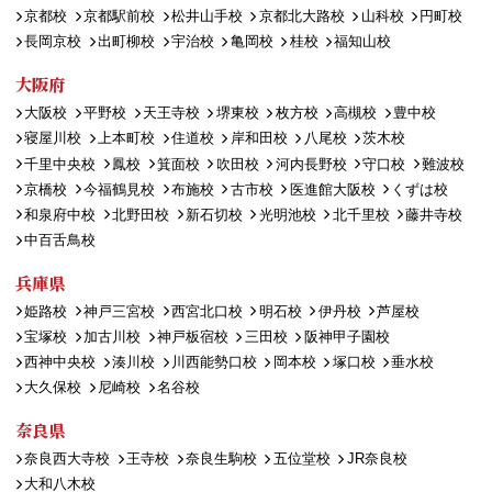
京都校
京都駅前校
松井山手校
京都北大路校
山科校
円町校
長岡京校
出町柳校
宇治校
亀岡校
桂校
福知山校
大阪府
大阪校
平野校
天王寺校
堺東校
枚方校
高槻校
豊中校
寝屋川校
上本町校
住道校
岸和田校
八尾校
茨木校
千里中央校
鳳校
箕面校
吹田校
河内長野校
守口校
難波校
京橋校
今福鶴見校
布施校
古市校
医進館大阪校
くずは校
和泉府中校
北野田校
新石切校
光明池校
北千里校
藤井寺校
中百舌鳥校
兵庫県
姫路校
神戸三宮校
西宮北口校
明石校
伊丹校
芦屋校
宝塚校
加古川校
神戸板宿校
三田校
阪神甲子園校
西神中央校
湊川校
川西能勢口校
岡本校
塚口校
垂水校
大久保校
尼崎校
名谷校
奈良県
奈良西大寺校
王寺校
奈良生駒校
五位堂校
JR奈良校
大和八木校