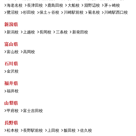
海老名校
長津田校
鹿島田校
大船校
淵野辺校
茅ヶ崎校
鷺沼校
杉田校
保土ヶ谷校
川崎駅前校
菊名校
川崎駅西口校
新潟県
新潟校
上越校
長岡校
三条校
新発田校
富山県
富山校
高岡校
石川県
金沢校
福井県
福井校
山梨県
甲府校
富士吉田校
長野県
松本校
長野駅前校
上田校
飯田校
佐久校