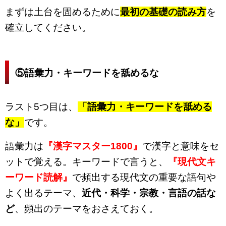
まずは土台を固めるために
最初の基礎の読み方
を
確立してください。
⑤語彙力・キーワードを舐めるな
ラスト5つ目は、
「語彙力・キーワードを舐める
な」
です。
語彙力は
『漢字マスター1800』
で漢字と意味をセ
ットで覚える。キーワードで言うと、
『現代文キ
ーワード読解』
で頻出する現代文の重要な語句や
よく出るテーマ、
近代・科学・宗教・言語の話な
ど
、頻出のテーマをおさえておく。