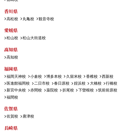
香川県
高松校
丸亀校
観音寺校
愛媛県
松山校
松山大街道校
高知県
高知校
福岡県
福岡天神校
小倉校
博多本校
久留米校
香椎校
西新校
医進館福岡校
二日市校
春日原校
姪浜校
大橋校
行橋校
新宮中央校
赤間校
薬院校
折尾校
下曽根校
筑前前原校
福間校
佐賀県
佐賀校
唐津校
長崎県