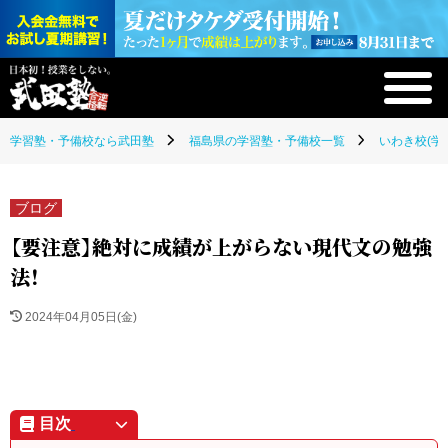
学習塾・予備校なら武田塾
福島県の学習塾・予備校一覧
いわき校(学
ブログ
【要注意】絶対に成績が上がらない現代文の勉強
法！
2024年04月05日(金)
目次