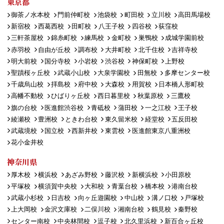
東京都
御茶ノ水本校
門前仲町校
池袋校
町田校
立川校
高田馬場校
新宿校
西葛西校
田町校
八王子校
四谷校
荻窪校
三軒茶屋校
錦糸町校
練馬校
金町校
巣鴨校
成城学園前校
赤羽校
自由が丘校
調布校
大井町校
北千住校
吉祥寺校
明大前校
国分寺校
小岩校
渋谷校
神保町校
上野校
聖蹟桜ヶ丘校
武蔵小山校
大泉学園校
田無校
多摩センター校
千歳烏山校
拝島校
府中校
大森校
用賀校
日本橋人形町校
高幡不動校
ひばりヶ丘校
西日暮里校
秋葉原校
三鷹校
旗の台校
医進館渋谷校
青砥校
蒲田校
一之江校
王子校
綾瀬校
豊洲校
ときわ台校
東久留米校
経堂校
五反田校
武蔵境校
国立校
西新井校
東雲校
医進館東京八重洲校
花小金井校
神奈川県
厚木校
横浜校
あざみ野校
藤沢校
新横浜校
小田原校
平塚校
横須賀中央校
大和校
青葉台校
橋本校
港南台校
武蔵小杉校
日吉校
向ヶ丘遊園校
中山校
溝ノ口校
戸塚校
上大岡校
金沢文庫校
二俣川校
湘南台校
鶴見校
秦野校
センター南校
中央林間校
逗子校
北久里浜校
新百合ヶ丘校