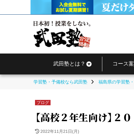
武田塾とは？
コース案
学習塾・予備校なら武田塾
福島県の学習塾
ブログ
【高校２年生向け】２０
2022年11月21日(月)