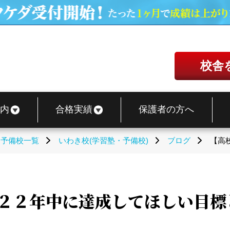
校舎
内
合格実績
保護者の方へ
・予備校一覧
いわき校(学習塾・予備校)
ブログ
【高
２２年中に達成してほしい目標と