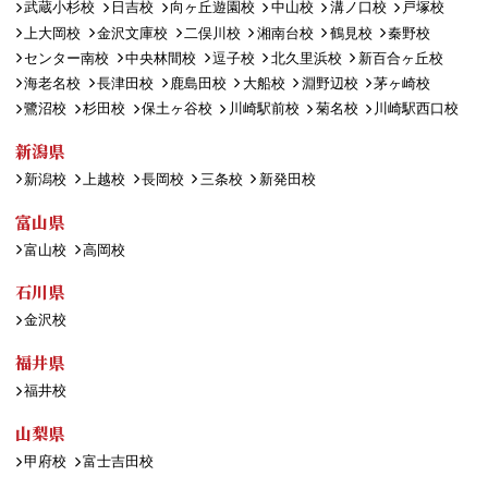
武蔵小杉校
日吉校
向ヶ丘遊園校
中山校
溝ノ口校
戸塚校
上大岡校
金沢文庫校
二俣川校
湘南台校
鶴見校
秦野校
センター南校
中央林間校
逗子校
北久里浜校
新百合ヶ丘校
海老名校
長津田校
鹿島田校
大船校
淵野辺校
茅ヶ崎校
鷺沼校
杉田校
保土ヶ谷校
川崎駅前校
菊名校
川崎駅西口校
新潟県
新潟校
上越校
長岡校
三条校
新発田校
富山県
富山校
高岡校
石川県
金沢校
福井県
福井校
山梨県
甲府校
富士吉田校