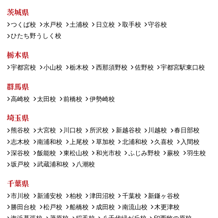
茨城県
つくば校
水戸校
土浦校
日立校
取手校
守谷校
ひたち野うしく校
栃木県
宇都宮校
小山校
栃木校
西那須野校
佐野校
宇都宮駅東口校
群馬県
高崎校
太田校
前橋校
伊勢崎校
埼玉県
熊谷校
大宮校
川口校
所沢校
新越谷校
川越校
春日部校
志木校
南浦和校
上尾校
草加校
北浦和校
久喜校
入間校
深谷校
飯能校
東松山校
和光市校
ふじみ野校
蕨校
羽生校
坂戸校
武蔵浦和校
八潮校
千葉県
市川校
新浦安校
柏校
津田沼校
千葉校
新鎌ヶ谷校
勝田台校
松戸校
船橋校
成田校
南流山校
木更津校