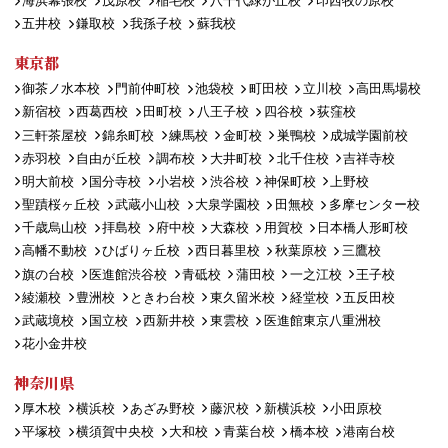
海浜幕張校
茂原校
稲毛校
八千代緑が丘校
印西牧の原校
五井校
鎌取校
我孫子校
蘇我校
東京都
御茶ノ水本校
門前仲町校
池袋校
町田校
立川校
高田馬場校
新宿校
西葛西校
田町校
八王子校
四谷校
荻窪校
三軒茶屋校
錦糸町校
練馬校
金町校
巣鴨校
成城学園前校
赤羽校
自由が丘校
調布校
大井町校
北千住校
吉祥寺校
明大前校
国分寺校
小岩校
渋谷校
神保町校
上野校
聖蹟桜ヶ丘校
武蔵小山校
大泉学園校
田無校
多摩センター校
千歳烏山校
拝島校
府中校
大森校
用賀校
日本橋人形町校
高幡不動校
ひばりヶ丘校
西日暮里校
秋葉原校
三鷹校
旗の台校
医進館渋谷校
青砥校
蒲田校
一之江校
王子校
綾瀬校
豊洲校
ときわ台校
東久留米校
経堂校
五反田校
武蔵境校
国立校
西新井校
東雲校
医進館東京八重洲校
花小金井校
神奈川県
厚木校
横浜校
あざみ野校
藤沢校
新横浜校
小田原校
平塚校
横須賀中央校
大和校
青葉台校
橋本校
港南台校