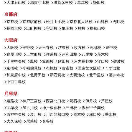
大津石山校
滋賀守山校
滋賀彦根校
草津校
堅田校
京都府
京都校
京都駅前校
松井山手校
京都北大路校
山科校
円町校
長岡京校
出町柳校
宇治校
亀岡校
桂校
福知山校
大阪府
大阪校
平野校
天王寺校
堺東校
枚方校
高槻校
豊中校
寝屋川校
上本町校
住道校
岸和田校
八尾校
茨木校
千里中央校
鳳校
箕面校
吹田校
河内長野校
守口校
難波校
京橋校
今福鶴見校
布施校
古市校
医進館大阪校
くずは校
和泉府中校
北野田校
新石切校
光明池校
北千里校
藤井寺校
中百舌鳥校
兵庫県
姫路校
神戸三宮校
西宮北口校
明石校
伊丹校
芦屋校
宝塚校
加古川校
神戸板宿校
三田校
阪神甲子園校
西神中央校
湊川校
川西能勢口校
岡本校
塚口校
垂水校
大久保校
尼崎校
名谷校