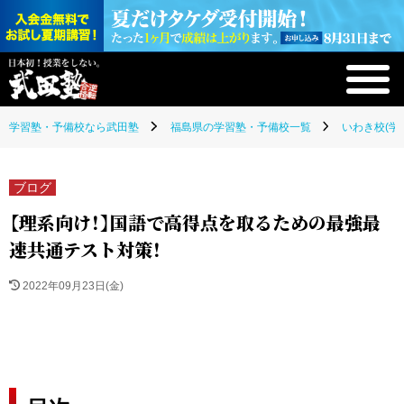
学習塾・予備校なら武田塾
福島県の学習塾・予備校一覧
いわき校(学
ブログ
【理系向け！】国語で高得点を取るための最強最
速共通テスト対策！
2022年09月23日(金)