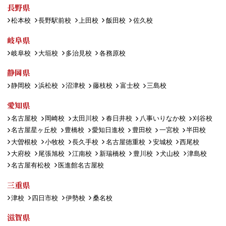
長野県
松本校
長野駅前校
上田校
飯田校
佐久校
岐阜県
岐阜校
大垣校
多治見校
各務原校
静岡県
静岡校
浜松校
沼津校
藤枝校
富士校
三島校
愛知県
名古屋校
岡崎校
太田川校
春日井校
八事いりなか校
刈谷校
名古屋星ヶ丘校
豊橋校
愛知日進校
豊田校
一宮校
半田校
大曽根校
小牧校
長久手校
名古屋徳重校
安城校
西尾校
大府校
尾張旭校
江南校
新瑞橋校
豊川校
犬山校
津島校
名古屋有松校
医進館名古屋校
三重県
津校
四日市校
伊勢校
桑名校
滋賀県