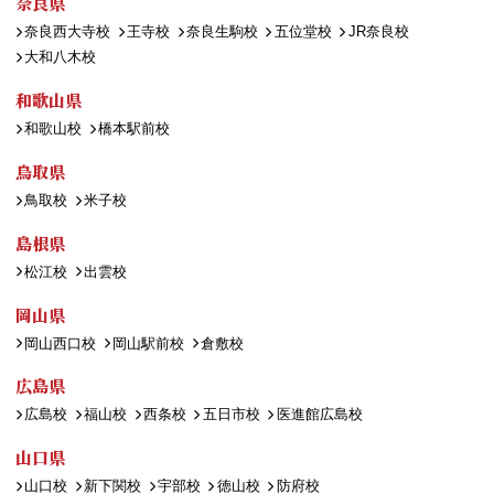
奈良県
奈良西大寺校
王寺校
奈良生駒校
五位堂校
JR奈良校
大和八木校
和歌山県
和歌山校
橋本駅前校
鳥取県
鳥取校
米子校
島根県
松江校
出雲校
岡山県
岡山西口校
岡山駅前校
倉敷校
広島県
広島校
福山校
西条校
五日市校
医進館広島校
山口県
山口校
新下関校
宇部校
徳山校
防府校