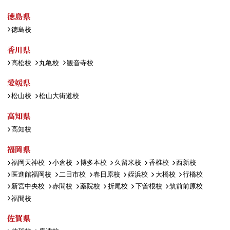
徳島県
徳島校
香川県
高松校
丸亀校
観音寺校
愛媛県
松山校
松山大街道校
高知県
高知校
福岡県
福岡天神校
小倉校
博多本校
久留米校
香椎校
西新校
医進館福岡校
二日市校
春日原校
姪浜校
大橋校
行橋校
新宮中央校
赤間校
薬院校
折尾校
下曽根校
筑前前原校
福間校
佐賀県