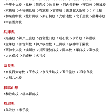
千里中央校
鳳校
箕面校
吹田校
河内長野校
守口校
難波校
京橋校
今福鶴見校
布施校
古市校
医進館大阪校
くずは校
和泉府中校
北野田校
新石切校
光明池校
北千里校
藤井寺校
中百舌鳥校
兵庫県
姫路校
神戸三宮校
西宮北口校
明石校
伊丹校
芦屋校
宝塚校
加古川校
神戸板宿校
三田校
阪神甲子園校
西神中央校
湊川校
川西能勢口校
岡本校
塚口校
垂水校
大久保校
尼崎校
名谷校
奈良県
奈良西大寺校
王寺校
奈良生駒校
五位堂校
JR奈良校
大和八木校
和歌山県
和歌山校
橋本駅前校
鳥取県
鳥取校
米子校