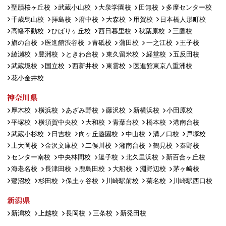
聖蹟桜ヶ丘校
武蔵小山校
大泉学園校
田無校
多摩センター校
千歳烏山校
拝島校
府中校
大森校
用賀校
日本橋人形町校
高幡不動校
ひばりヶ丘校
西日暮里校
秋葉原校
三鷹校
旗の台校
医進館渋谷校
青砥校
蒲田校
一之江校
王子校
綾瀬校
豊洲校
ときわ台校
東久留米校
経堂校
五反田校
武蔵境校
国立校
西新井校
東雲校
医進館東京八重洲校
花小金井校
神奈川県
厚木校
横浜校
あざみ野校
藤沢校
新横浜校
小田原校
平塚校
横須賀中央校
大和校
青葉台校
橋本校
港南台校
武蔵小杉校
日吉校
向ヶ丘遊園校
中山校
溝ノ口校
戸塚校
上大岡校
金沢文庫校
二俣川校
湘南台校
鶴見校
秦野校
センター南校
中央林間校
逗子校
北久里浜校
新百合ヶ丘校
海老名校
長津田校
鹿島田校
大船校
淵野辺校
茅ヶ崎校
鷺沼校
杉田校
保土ヶ谷校
川崎駅前校
菊名校
川崎駅西口校
新潟県
新潟校
上越校
長岡校
三条校
新発田校