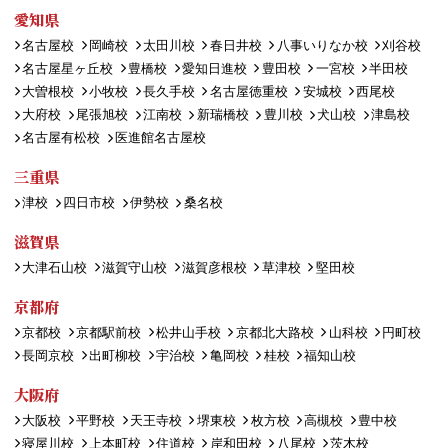
愛知県
名古屋校
岡崎校
太田川校
春日井校
八事いりなか校
刈谷校
名古屋星ヶ丘校
豊橋校
愛知日進校
豊田校
一宮校
半田校
大曽根校
小牧校
長久手校
名古屋徳重校
安城校
西尾校
大府校
尾張旭校
江南校
新瑞橋校
豊川校
犬山校
津島校
名古屋有松校
医進館名古屋校
三重県
津校
四日市校
伊勢校
桑名校
滋賀県
大津石山校
滋賀守山校
滋賀彦根校
草津校
堅田校
京都府
京都校
京都駅前校
松井山手校
京都北大路校
山科校
円町校
長岡京校
出町柳校
宇治校
亀岡校
桂校
福知山校
大阪府
大阪校
平野校
天王寺校
堺東校
枚方校
高槻校
豊中校
寝屋川校
上本町校
住道校
岸和田校
八尾校
茨木校