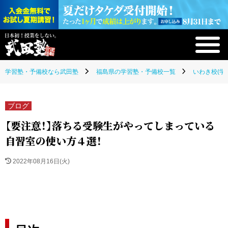
学習塾・予備校なら武田塾
福島県の学習塾・予備校一覧
いわき校(学
ブログ
【要注意！】落ちる受験生がやってしまっている
自習室の使い方４選！
2022年08月16日(火)