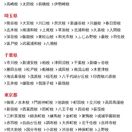
高崎校
太田校
前橋校
伊勢崎校
埼玉県
熊谷校
大宮校
川口校
所沢校
新越谷校
川越校
春日部校
志木校
南浦和校
上尾校
草加校
北浦和校
久喜校
入間校
深谷校
飯能校
東松山校
和光市校
ふじみ野校
蕨校
羽生校
坂戸校
武蔵浦和校
八潮校
千葉県
市川校
新浦安校
柏校
津田沼校
千葉校
新鎌ヶ谷校
勝田台校
松戸校
船橋校
成田校
南流山校
木更津校
海浜幕張校
茂原校
稲毛校
八千代緑が丘校
印西牧の原校
五井校
鎌取校
我孫子校
蘇我校
東京都
御茶ノ水本校
門前仲町校
池袋校
町田校
立川校
高田馬場校
新宿校
西葛西校
田町校
八王子校
四谷校
荻窪校
三軒茶屋校
錦糸町校
練馬校
金町校
巣鴨校
成城学園前校
赤羽校
自由が丘校
調布校
大井町校
北千住校
吉祥寺校
明大前校
国分寺校
小岩校
渋谷校
神保町校
上野校