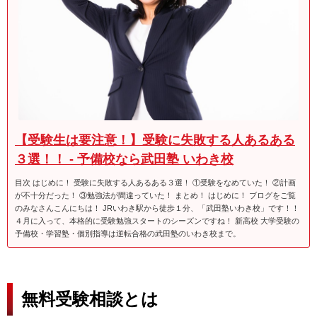
【受験生は要注意！】受験に失敗する人あるある
３選！！ - 予備校なら武田塾 いわき校
目次 はじめに！ 受験に失敗する人あるある３選！ ①受験をなめていた！ ②計画
が不十分だった！ ③勉強法が間違っていた！ まとめ！ はじめに！ ブログをご覧
のみなさんこんにちは！ JRいわき駅から徒歩１分、「武田塾いわき校」です！！
４月に入って、本格的に受験勉強スタートのシーズンですね！ 新高校 大学受験の
予備校・学習塾・個別指導は逆転合格の武田塾のいわき校まで。
無料受験相談とは