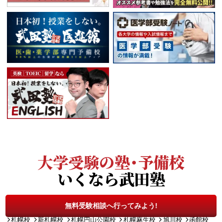
大学受験の塾・予備校
いくなら武田塾
北海道
無料受験相談へ行ってみよう!
札幌校
新札幌校
札幌円山公園校
札幌麻生校
旭川校
函館校