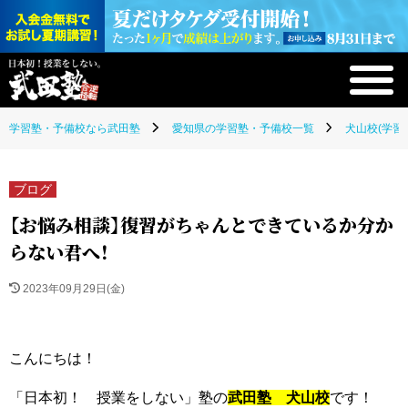
学習塾・予備校なら武田塾
愛知県の学習塾・予備校一覧
犬山校(学習
ブログ
【お悩み相談】復習がちゃんとできているか分か
らない君へ！
2023年09月29日(金)
こんにちは！
「日本初！ 授業をしない」塾の
武田塾 犬山校
です！