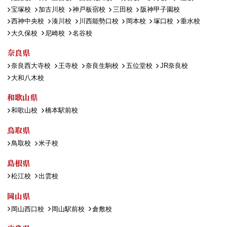
宝塚校
加古川校
神戸板宿校
三田校
阪神甲子園校
西神中央校
湊川校
川西能勢口校
岡本校
塚口校
垂水校
大久保校
尼崎校
名谷校
奈良県
奈良西大寺校
王寺校
奈良生駒校
五位堂校
JR奈良校
大和八木校
和歌山県
和歌山校
橋本駅前校
鳥取県
鳥取校
米子校
島根県
松江校
出雲校
岡山県
岡山西口校
岡山駅前校
倉敷校