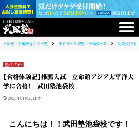
学習塾・予備校なら武田塾
東京都の学習塾・予備校一覧
池袋校(学習
塾生の声
【合格体験記】推薦入試 立命館アジア太平洋大
学に合格！ 武田塾池袋校
2025年01月23日(木)
こんにちは！！武田塾池袋
校です！