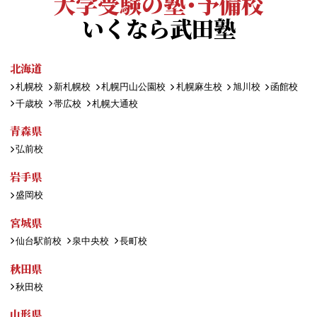
大学受験の塾・予備校
いくなら武田塾
北海道
札幌校
新札幌校
札幌円山公園校
札幌麻生校
旭川校
函館校
千歳校
帯広校
札幌大通校
青森県
弘前校
岩手県
盛岡校
宮城県
仙台駅前校
泉中央校
長町校
秋田県
秋田校
山形県