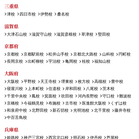
三重県
津校
四日市校
伊勢校
桑名校
滋賀県
大津石山校
滋賀守山校
滋賀彦根校
草津校
堅田校
京都府
京都校
京都駅前校
松井山手校
京都北大路校
山科校
円町校
長岡京校
出町柳校
宇治校
亀岡校
桂校
福知山校
大阪府
大阪校
平野校
天王寺校
堺東校
枚方校
高槻校
豊中校
寝屋川校
上本町校
住道校
岸和田校
八尾校
茨木校
千里中央校
鳳校
箕面校
吹田校
河内長野校
守口校
難波校
京橋校
今福鶴見校
布施校
古市校
医進館大阪校
くずは校
和泉府中校
北野田校
新石切校
光明池校
北千里校
藤井寺校
中百舌鳥校
兵庫県
姫路校
神戸三宮校
西宮北口校
明石校
伊丹校
芦屋校