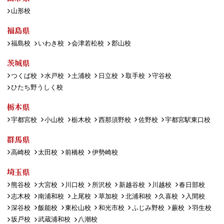
山形校
福島県
福島校
いわき校
会津若松校
郡山校
茨城県
つくば校
水戸校
土浦校
日立校
取手校
守谷校
ひたち野うしく校
栃木県
宇都宮校
小山校
栃木校
西那須野校
佐野校
宇都宮駅東口校
群馬県
高崎校
太田校
前橋校
伊勢崎校
埼玉県
熊谷校
大宮校
川口校
所沢校
新越谷校
川越校
春日部校
志木校
南浦和校
上尾校
草加校
北浦和校
久喜校
入間校
深谷校
飯能校
東松山校
和光市校
ふじみ野校
蕨校
羽生校
坂戸校
武蔵浦和校
八潮校