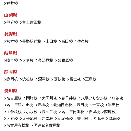
福井校
山梨県
甲府校
富士吉田校
長野県
松本校
長野駅前校
上田校
飯田校
佐久校
岐阜県
岐阜校
大垣校
多治見校
各務原校
静岡県
静岡校
浜松校
沼津校
藤枝校
富士校
三島校
愛知県
名古屋校
岡崎校
太田川校
春日井校
八事いりなか校
刈谷校
名古屋星ヶ丘校
豊橋校
愛知日進校
豊田校
一宮校
半田校
大曽根校
小牧校
長久手校
名古屋徳重校
安城校
西尾校
大府校
尾張旭校
江南校
新瑞橋校
豊川校
犬山校
津島校
名古屋有松校
医進館名古屋校