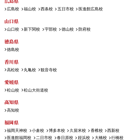
広島県
広島校
福山校
西条校
五日市校
医進館広島校
山口県
山口校
新下関校
宇部校
徳山校
防府校
徳島県
徳島校
香川県
高松校
丸亀校
観音寺校
愛媛県
松山校
松山大街道校
高知県
高知校
福岡県
福岡天神校
小倉校
博多本校
久留米校
香椎校
西新校
医進館福岡校
二日市校
春日原校
姪浜校
大橋校
行橋校