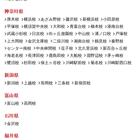
神奈川県
厚木校
横浜校
あざみ野校
藤沢校
新横浜校
小田原校
平塚校
横須賀中央校
大和校
青葉台校
橋本校
港南台校
武蔵小杉校
日吉校
向ヶ丘遊園校
中山校
溝ノ口校
戸塚校
上大岡校
金沢文庫校
二俣川校
湘南台校
鶴見校
秦野校
センター南校
中央林間校
逗子校
北久里浜校
新百合ヶ丘校
海老名校
長津田校
鹿島田校
大船校
淵野辺校
茅ヶ崎校
鷺沼校
杉田校
保土ヶ谷校
川崎駅前校
菊名校
川崎駅西口校
新潟県
新潟校
上越校
長岡校
三条校
新発田校
富山県
富山校
高岡校
石川県
金沢校
福井県