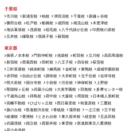
千葉県
市川校
新浦安校
柏校
津田沼校
千葉校
新鎌ヶ谷校
勝田台校
松戸校
船橋校
成田校
南流山校
木更津校
海浜幕張校
茂原校
稲毛校
八千代緑が丘校
印西牧の原校
五井校
鎌取校
我孫子校
蘇我校
東京都
御茶ノ水本校
門前仲町校
池袋校
町田校
立川校
高田馬場校
新宿校
西葛西校
田町校
八王子校
四谷校
荻窪校
三軒茶屋校
錦糸町校
練馬校
金町校
巣鴨校
成城学園前校
赤羽校
自由が丘校
調布校
大井町校
北千住校
吉祥寺校
明大前校
国分寺校
小岩校
渋谷校
神保町校
上野校
聖蹟桜ヶ丘校
武蔵小山校
大泉学園校
田無校
多摩センター校
千歳烏山校
拝島校
府中校
大森校
用賀校
日本橋人形町校
高幡不動校
ひばりヶ丘校
西日暮里校
秋葉原校
三鷹校
旗の台校
医進館渋谷校
青砥校
蒲田校
一之江校
王子校
綾瀬校
豊洲校
ときわ台校
東久留米校
経堂校
五反田校
武蔵境校
国立校
西新井校
東雲校
医進館東京八重洲校
花小金井校