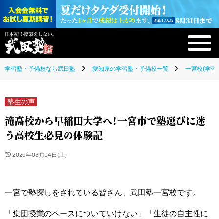
学習塾・予備校なら武田塾
愛知県の学習塾・予備校一覧
一宮校(学習
塾生の声
滝高校から早稲田大学へ！一宮市で塾選びに迷
う高校生必見の体験記
2026年03月14日(土)
一宮で塾探しをされている皆さん、武田塾一宮校です。
「集団授業のペースについていけない」「生徒の自主性に