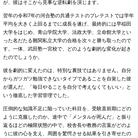
が、彼はそこから見事な逆転劇を演じます。
翌年の令和7年の河合塾の共通テストのプレテストでは学年
平均を大きく上回るまでに成長を遂げ、最終的には早稲田
大学をはじめ、青山学院大学、法政大学、立命館大学とい
った名だたる難関私立大学の合格を次々と勝ち取ったので
す。一体、武田塾一宮校で、どのような劇的な変化が起き
たのでしょうか。
彼を劇的に変えたのは、特別な裏技ではありません。自分
からガツガツ勉強できないタイプであることを自覚した彼
が選んだ、「毎日やることを自分で考えなくてもいい」と
いう徹底した学習管理でした。
圧倒的な知識不足に陥っていた科目を、受験直前期にどの
ように克服したのか。途中で「メンタルが死んだ」と振り
返るほどの極限状態の中で、校舎長や教務の言葉がどのよ
うに彼の心を支え、周囲を驚愕させる結果を引き寄せたの