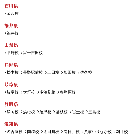
石川県
金沢校
福井県
福井校
山梨県
甲府校
富士吉田校
長野県
松本校
長野駅前校
上田校
飯田校
佐久校
岐阜県
岐阜校
大垣校
多治見校
各務原校
静岡県
静岡校
浜松校
沼津校
藤枝校
富士校
三島校
愛知県
名古屋校
岡崎校
太田川校
春日井校
八事いりなか校
刈谷校