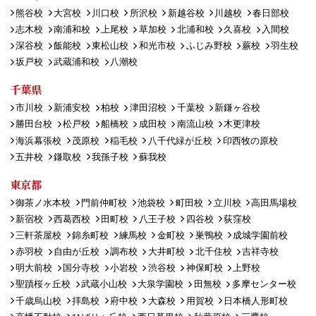
熊谷校
大宮校
川口校
所沢校
新越谷校
川越校
春日部校
志木校
南浦和校
上尾校
草加校
北浦和校
久喜校
入間校
深谷校
飯能校
東松山校
和光市校
ふじみ野校
蕨校
羽生校
坂戸校
武蔵浦和校
八潮校
千葉県
市川校
新浦安校
柏校
津田沼校
千葉校
新鎌ヶ谷校
勝田台校
松戸校
船橋校
成田校
南流山校
木更津校
海浜幕張校
茂原校
稲毛校
八千代緑が丘校
印西牧の原校
五井校
鎌取校
我孫子校
蘇我校
東京都
御茶ノ水本校
門前仲町校
池袋校
町田校
立川校
高田馬場校
新宿校
西葛西校
田町校
八王子校
四谷校
荻窪校
三軒茶屋校
錦糸町校
練馬校
金町校
巣鴨校
成城学園前校
赤羽校
自由が丘校
調布校
大井町校
北千住校
吉祥寺校
明大前校
国分寺校
小岩校
渋谷校
神保町校
上野校
聖蹟桜ヶ丘校
武蔵小山校
大泉学園校
田無校
多摩センター校
千歳烏山校
拝島校
府中校
大森校
用賀校
日本橋人形町校