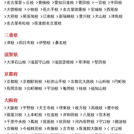
名古屋星ヶ丘校
豊橋校
愛知日進校
豊田校
一宮校
半田校
大曽根校
小牧校
長久手校
名古屋徳重校
安城校
西尾校
大府校
尾張旭校
江南校
新瑞橋校
豊川校
犬山校
津島校
名古屋有松校
医進館名古屋校
三重県
津校
四日市校
伊勢校
桑名校
滋賀県
大津石山校
滋賀守山校
滋賀彦根校
草津校
堅田校
京都府
京都校
京都駅前校
松井山手校
京都北大路校
山科校
円町校
長岡京校
出町柳校
宇治校
亀岡校
桂校
福知山校
大阪府
大阪校
平野校
天王寺校
堺東校
枚方校
高槻校
豊中校
寝屋川校
上本町校
住道校
岸和田校
八尾校
茨木校
千里中央校
鳳校
箕面校
吹田校
河内長野校
守口校
難波校
京橋校
今福鶴見校
布施校
古市校
医進館大阪校
くずは校