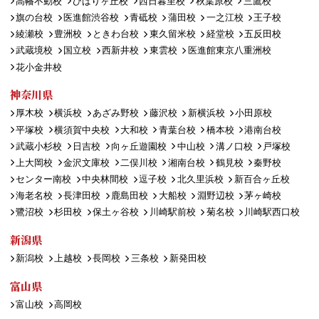
高幡不動校
ひばりヶ丘校
西日暮里校
秋葉原校
三鷹校
旗の台校
医進館渋谷校
青砥校
蒲田校
一之江校
王子校
綾瀬校
豊洲校
ときわ台校
東久留米校
経堂校
五反田校
武蔵境校
国立校
西新井校
東雲校
医進館東京八重洲校
花小金井校
神奈川県
厚木校
横浜校
あざみ野校
藤沢校
新横浜校
小田原校
平塚校
横須賀中央校
大和校
青葉台校
橋本校
港南台校
武蔵小杉校
日吉校
向ヶ丘遊園校
中山校
溝ノ口校
戸塚校
上大岡校
金沢文庫校
二俣川校
湘南台校
鶴見校
秦野校
センター南校
中央林間校
逗子校
北久里浜校
新百合ヶ丘校
海老名校
長津田校
鹿島田校
大船校
淵野辺校
茅ヶ崎校
鷺沼校
杉田校
保土ヶ谷校
川崎駅前校
菊名校
川崎駅西口校
新潟県
新潟校
上越校
長岡校
三条校
新発田校
富山県
富山校
高岡校