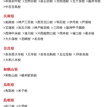
和泉府中校
北野田校
新石切校
光明池校
北千里校
藤井寺校
中百舌鳥校
兵庫県
姫路校
神戸三宮校
西宮北口校
明石校
伊丹校
芦屋校
宝塚校
加古川校
神戸板宿校
三田校
阪神甲子園校
西神中央校
湊川校
川西能勢口校
岡本校
塚口校
垂水校
大久保校
尼崎校
名谷校
奈良県
奈良西大寺校
王寺校
奈良生駒校
五位堂校
JR奈良校
大和八木校
和歌山県
和歌山校
橋本駅前校
鳥取県
鳥取校
米子校
島根県
松江校
出雲校