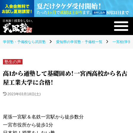
学習塾・予備校なら武田塾
愛知県の学習塾・予備校一覧
一宮校(学習
塾生の声
高1から通塾して基礎固め！一宮西高校から名古
屋工業大学に合格！
2023年03月18日(土)
尾張一宮駅＆名鉄一宮駅から徒歩数分
一宮市役所から徒歩1分
日本初！授業をしない塾