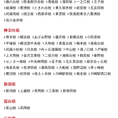
旗の台校
医進館渋谷校
青砥校
蒲田校
一之江校
王子校
綾瀬校
豊洲校
ときわ台校
東久留米校
経堂校
五反田校
武蔵境校
国立校
西新井校
東雲校
医進館東京八重洲校
花小金井校
神奈川県
厚木校
横浜校
あざみ野校
藤沢校
新横浜校
小田原校
平塚校
横須賀中央校
大和校
青葉台校
橋本校
港南台校
武蔵小杉校
日吉校
向ヶ丘遊園校
中山校
溝ノ口校
戸塚校
上大岡校
金沢文庫校
二俣川校
湘南台校
鶴見校
秦野校
センター南校
中央林間校
逗子校
北久里浜校
新百合ヶ丘校
海老名校
長津田校
鹿島田校
大船校
淵野辺校
茅ヶ崎校
鷺沼校
杉田校
保土ヶ谷校
川崎駅前校
菊名校
川崎駅西口校
新潟県
新潟校
上越校
長岡校
三条校
新発田校
富山県
富山校
高岡校