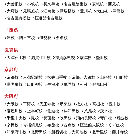
大曽根校
小牧校
長久手校
名古屋徳重校
安城校
西尾校
大府校
尾張旭校
江南校
新瑞橋校
豊川校
犬山校
津島校
名古屋有松校
医進館名古屋校
三重県
津校
四日市校
伊勢校
桑名校
滋賀県
大津石山校
滋賀守山校
滋賀彦根校
草津校
堅田校
京都府
京都校
京都駅前校
松井山手校
京都北大路校
山科校
円町校
長岡京校
出町柳校
宇治校
亀岡校
桂校
福知山校
大阪府
大阪校
平野校
天王寺校
堺東校
枚方校
高槻校
豊中校
寝屋川校
上本町校
住道校
岸和田校
八尾校
茨木校
千里中央校
鳳校
箕面校
吹田校
河内長野校
守口校
難波校
京橋校
今福鶴見校
布施校
古市校
医進館大阪校
くずは校
和泉府中校
北野田校
新石切校
光明池校
北千里校
藤井寺校