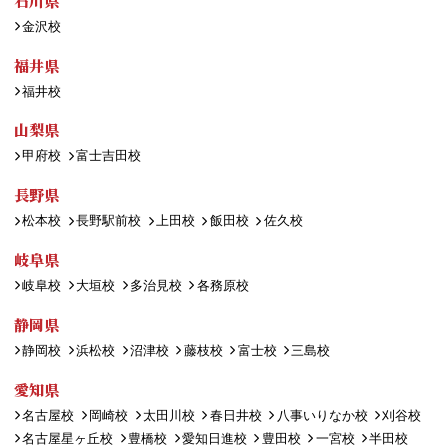
石川県
金沢校
福井県
福井校
山梨県
甲府校
富士吉田校
長野県
松本校
長野駅前校
上田校
飯田校
佐久校
岐阜県
岐阜校
大垣校
多治見校
各務原校
静岡県
静岡校
浜松校
沼津校
藤枝校
富士校
三島校
愛知県
名古屋校
岡崎校
太田川校
春日井校
八事いりなか校
刈谷校
名古屋星ヶ丘校
豊橋校
愛知日進校
豊田校
一宮校
半田校