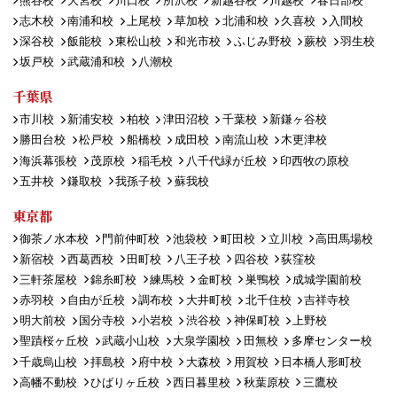
熊谷校
大宮校
川口校
所沢校
新越谷校
川越校
春日部校
志木校
南浦和校
上尾校
草加校
北浦和校
久喜校
入間校
深谷校
飯能校
東松山校
和光市校
ふじみ野校
蕨校
羽生校
坂戸校
武蔵浦和校
八潮校
千葉県
市川校
新浦安校
柏校
津田沼校
千葉校
新鎌ヶ谷校
勝田台校
松戸校
船橋校
成田校
南流山校
木更津校
海浜幕張校
茂原校
稲毛校
八千代緑が丘校
印西牧の原校
五井校
鎌取校
我孫子校
蘇我校
東京都
御茶ノ水本校
門前仲町校
池袋校
町田校
立川校
高田馬場校
新宿校
西葛西校
田町校
八王子校
四谷校
荻窪校
三軒茶屋校
錦糸町校
練馬校
金町校
巣鴨校
成城学園前校
赤羽校
自由が丘校
調布校
大井町校
北千住校
吉祥寺校
明大前校
国分寺校
小岩校
渋谷校
神保町校
上野校
聖蹟桜ヶ丘校
武蔵小山校
大泉学園校
田無校
多摩センター校
千歳烏山校
拝島校
府中校
大森校
用賀校
日本橋人形町校
高幡不動校
ひばりヶ丘校
西日暮里校
秋葉原校
三鷹校