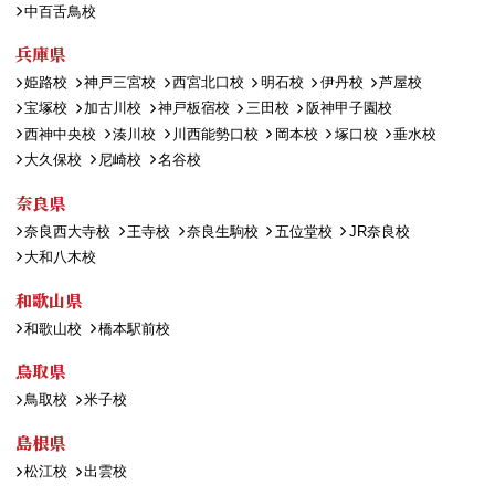
中百舌鳥校
兵庫県
姫路校
神戸三宮校
西宮北口校
明石校
伊丹校
芦屋校
宝塚校
加古川校
神戸板宿校
三田校
阪神甲子園校
西神中央校
湊川校
川西能勢口校
岡本校
塚口校
垂水校
大久保校
尼崎校
名谷校
奈良県
奈良西大寺校
王寺校
奈良生駒校
五位堂校
JR奈良校
大和八木校
和歌山県
和歌山校
橋本駅前校
鳥取県
鳥取校
米子校
島根県
松江校
出雲校