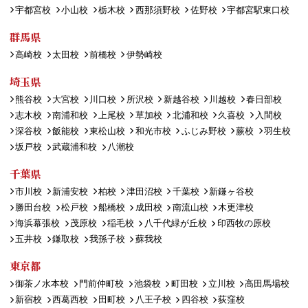
宇都宮校
小山校
栃木校
西那須野校
佐野校
宇都宮駅東口校
群馬県
高崎校
太田校
前橋校
伊勢崎校
埼玉県
熊谷校
大宮校
川口校
所沢校
新越谷校
川越校
春日部校
志木校
南浦和校
上尾校
草加校
北浦和校
久喜校
入間校
深谷校
飯能校
東松山校
和光市校
ふじみ野校
蕨校
羽生校
坂戸校
武蔵浦和校
八潮校
千葉県
市川校
新浦安校
柏校
津田沼校
千葉校
新鎌ヶ谷校
勝田台校
松戸校
船橋校
成田校
南流山校
木更津校
海浜幕張校
茂原校
稲毛校
八千代緑が丘校
印西牧の原校
五井校
鎌取校
我孫子校
蘇我校
東京都
御茶ノ水本校
門前仲町校
池袋校
町田校
立川校
高田馬場校
新宿校
西葛西校
田町校
八王子校
四谷校
荻窪校