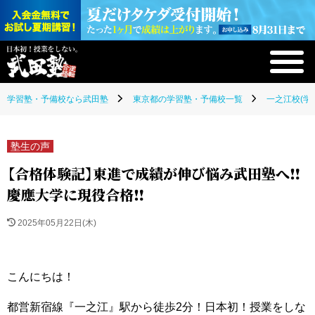
学習塾・予備校なら武田塾
東京都の学習塾・予備校一覧
一之江校(学
塾生の声
【合格体験記】東進で成績が伸び悩み武田塾へ‼
慶應大学に現役合格‼
2025年05月22日(木)
こんにちは！
都営新宿線『一之江』駅から徒歩2分！日本初！授業をしな