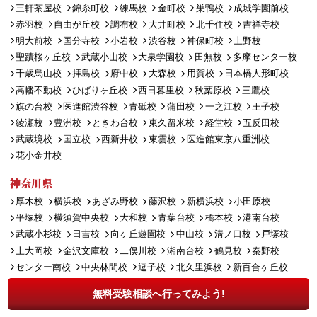
三軒茶屋校
錦糸町校
練馬校
金町校
巣鴨校
成城学園前校
赤羽校
自由が丘校
調布校
大井町校
北千住校
吉祥寺校
明大前校
国分寺校
小岩校
渋谷校
神保町校
上野校
聖蹟桜ヶ丘校
武蔵小山校
大泉学園校
田無校
多摩センター校
千歳烏山校
拝島校
府中校
大森校
用賀校
日本橋人形町校
高幡不動校
ひばりヶ丘校
西日暮里校
秋葉原校
三鷹校
旗の台校
医進館渋谷校
青砥校
蒲田校
一之江校
王子校
綾瀬校
豊洲校
ときわ台校
東久留米校
経堂校
五反田校
武蔵境校
国立校
西新井校
東雲校
医進館東京八重洲校
花小金井校
神奈川県
厚木校
横浜校
あざみ野校
藤沢校
新横浜校
小田原校
平塚校
横須賀中央校
大和校
青葉台校
橋本校
港南台校
武蔵小杉校
日吉校
向ヶ丘遊園校
中山校
溝ノ口校
戸塚校
上大岡校
金沢文庫校
二俣川校
湘南台校
鶴見校
秦野校
センター南校
中央林間校
逗子校
北久里浜校
新百合ヶ丘校
海老名校
長津田校
鹿島田校
大船校
淵野辺校
茅ヶ崎校
無料受験相談へ行ってみよう!
鷺沼校
杉田校
保土ヶ谷校
川崎駅前校
菊名校
川崎駅西口校