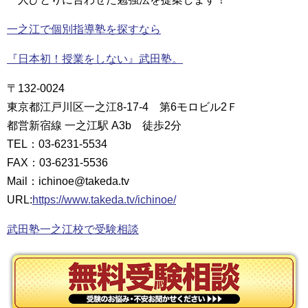
一之江で個別指導塾を探すなら
『日本初！授業をしない』武田塾。
〒132-0024
東京都江戸川区一之江8-17-4 第6モロビル2Ｆ
都営新宿線 一之江駅 A3b 徒歩2分
TEL：03-6231-5534
FAX：03-6231-5536
Mail：ichinoe@takeda.tv
URL:
https://www.takeda.tv/ichinoe/
武田塾一之江校で受験相談