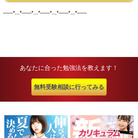
——*…*——*…*——*…*——*…*——
あなたに合った勉強法を教えます！
無料受験相談に行ってみる