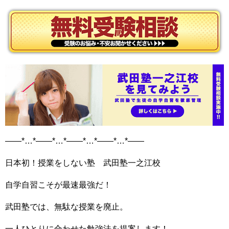
——*…*——*…*——*…*——*…*——
日本初！授業をしない塾 武田塾一之江校
自学自習こそが最速最強だ！
武田塾では、無駄な授業を廃止。
一人ひとりに合わせた勉強法を提案します！