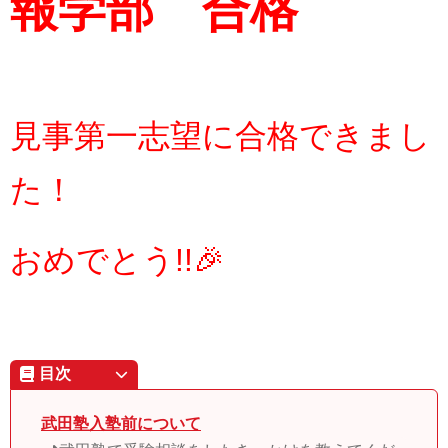
報学部 合格
見事第一志望に合格できまし
た！
おめでとう!!🎉
目次
武田塾入塾前について