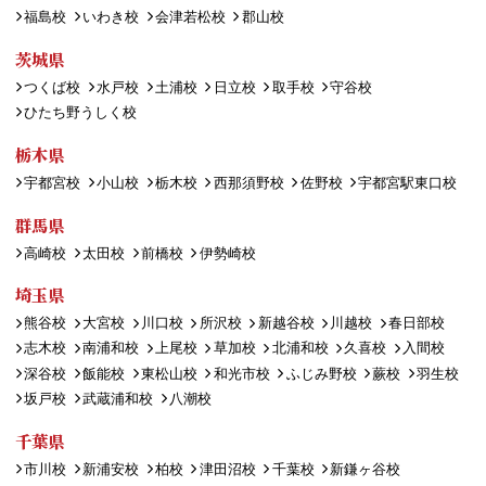
福島校
いわき校
会津若松校
郡山校
茨城県
つくば校
水戸校
土浦校
日立校
取手校
守谷校
ひたち野うしく校
栃木県
宇都宮校
小山校
栃木校
西那須野校
佐野校
宇都宮駅東口校
群馬県
高崎校
太田校
前橋校
伊勢崎校
埼玉県
熊谷校
大宮校
川口校
所沢校
新越谷校
川越校
春日部校
志木校
南浦和校
上尾校
草加校
北浦和校
久喜校
入間校
深谷校
飯能校
東松山校
和光市校
ふじみ野校
蕨校
羽生校
坂戸校
武蔵浦和校
八潮校
千葉県
市川校
新浦安校
柏校
津田沼校
千葉校
新鎌ヶ谷校