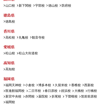
山口校
新下関校
宇部校
徳山校
防府校
徳島県
徳島校
香川県
高松校
丸亀校
観音寺校
愛媛県
松山校
松山大街道校
高知県
高知校
福岡県
福岡天神校
小倉校
博多本校
久留米校
香椎校
西新校
医進館福岡校
二日市校
春日原校
姪浜校
大橋校
行橋校
新宮中央校
赤間校
薬院校
折尾校
下曽根校
筑前前原校
福間校