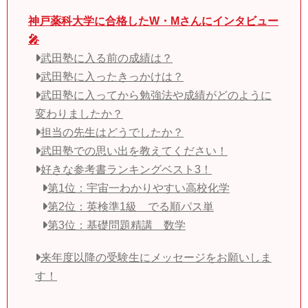
神戸薬科大学に合格したW・Mさんにインタビュー
🎤
武田塾に入る前の成績は？
武田塾に入ったきっかけは？
武田塾に入ってから勉強法や成績がどのように
変わりましたか？
担当の先生はどうでしたか？
武田塾での思い出を教えてください！
好きな参考書ランキングベスト3！
第1位：宇宙一わかりやすい高校化学
第2位：英検準1級 でる順パス単
第3位：基礎問題精講 数学
来年度以降の受験生にメッセージをお願いしま
す！