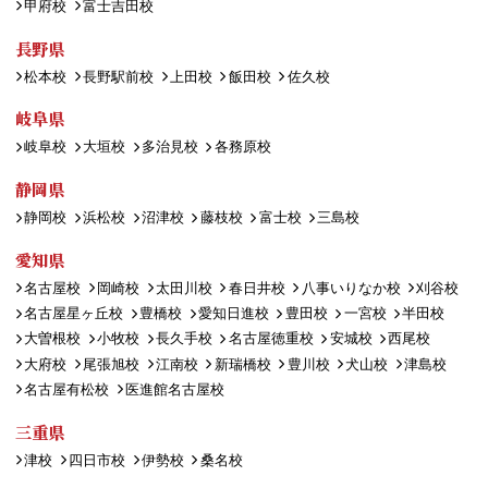
甲府校
富士吉田校
長野県
松本校
長野駅前校
上田校
飯田校
佐久校
岐阜県
岐阜校
大垣校
多治見校
各務原校
静岡県
静岡校
浜松校
沼津校
藤枝校
富士校
三島校
愛知県
名古屋校
岡崎校
太田川校
春日井校
八事いりなか校
刈谷校
名古屋星ヶ丘校
豊橋校
愛知日進校
豊田校
一宮校
半田校
大曽根校
小牧校
長久手校
名古屋徳重校
安城校
西尾校
大府校
尾張旭校
江南校
新瑞橋校
豊川校
犬山校
津島校
名古屋有松校
医進館名古屋校
三重県
津校
四日市校
伊勢校
桑名校