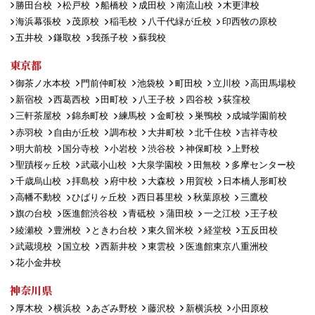
勝田台校
松戸校
船橋校
成田校
南流山校
木更津校
海浜幕張校
茂原校
稲毛校
八千代緑が丘校
印西牧の原校
五井校
鎌取校
我孫子校
蘇我校
東京都
御茶ノ水本校
門前仲町校
池袋校
町田校
立川校
高田馬場校
新宿校
西葛西校
田町校
八王子校
四谷校
荻窪校
三軒茶屋校
錦糸町校
練馬校
金町校
巣鴨校
成城学園前校
赤羽校
自由が丘校
調布校
大井町校
北千住校
吉祥寺校
明大前校
国分寺校
小岩校
渋谷校
神保町校
上野校
聖蹟桜ヶ丘校
武蔵小山校
大泉学園校
田無校
多摩センター校
千歳烏山校
拝島校
府中校
大森校
用賀校
日本橋人形町校
高幡不動校
ひばりヶ丘校
西日暮里校
秋葉原校
三鷹校
旗の台校
医進館渋谷校
青砥校
蒲田校
一之江校
王子校
綾瀬校
豊洲校
ときわ台校
東久留米校
経堂校
五反田校
武蔵境校
国立校
西新井校
東雲校
医進館東京八重洲校
花小金井校
神奈川県
厚木校
横浜校
あざみ野校
藤沢校
新横浜校
小田原校