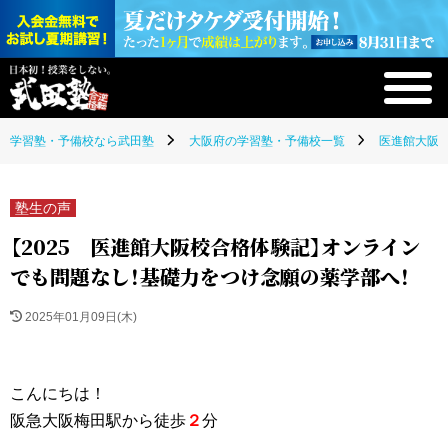
学習塾・予備校なら武田塾
大阪府の学習塾・予備校一覧
医進館大阪校
塾生の声
【2025 医進館大阪校合格体験記】オンライン
でも問題なし！基礎力をつけ念願の薬学部へ！
2025年01月09日(木)
こんにちは！
阪急大阪梅田駅から徒歩
２
分