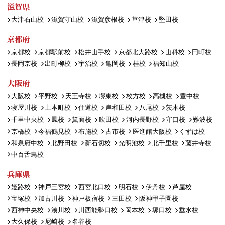
滋賀県
大津石山校
滋賀守山校
滋賀彦根校
草津校
堅田校
京都府
京都校
京都駅前校
松井山手校
京都北大路校
山科校
円町校
長岡京校
出町柳校
宇治校
亀岡校
桂校
福知山校
大阪府
大阪校
平野校
天王寺校
堺東校
枚方校
高槻校
豊中校
寝屋川校
上本町校
住道校
岸和田校
八尾校
茨木校
千里中央校
鳳校
箕面校
吹田校
河内長野校
守口校
難波校
京橋校
今福鶴見校
布施校
古市校
医進館大阪校
くずは校
和泉府中校
北野田校
新石切校
光明池校
北千里校
藤井寺校
中百舌鳥校
兵庫県
姫路校
神戸三宮校
西宮北口校
明石校
伊丹校
芦屋校
宝塚校
加古川校
神戸板宿校
三田校
阪神甲子園校
西神中央校
湊川校
川西能勢口校
岡本校
塚口校
垂水校
大久保校
尼崎校
名谷校