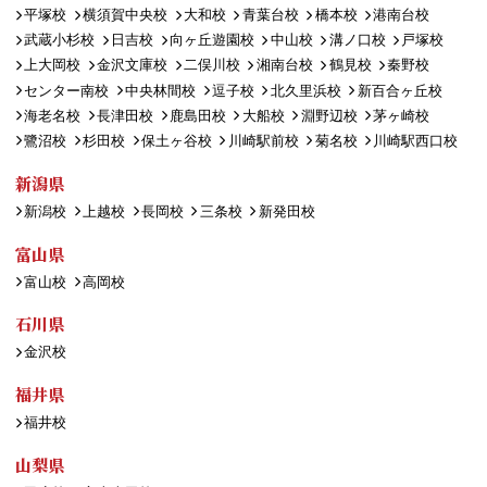
平塚校
横須賀中央校
大和校
青葉台校
橋本校
港南台校
武蔵小杉校
日吉校
向ヶ丘遊園校
中山校
溝ノ口校
戸塚校
上大岡校
金沢文庫校
二俣川校
湘南台校
鶴見校
秦野校
センター南校
中央林間校
逗子校
北久里浜校
新百合ヶ丘校
海老名校
長津田校
鹿島田校
大船校
淵野辺校
茅ヶ崎校
鷺沼校
杉田校
保土ヶ谷校
川崎駅前校
菊名校
川崎駅西口校
新潟県
新潟校
上越校
長岡校
三条校
新発田校
富山県
富山校
高岡校
石川県
金沢校
福井県
福井校
山梨県