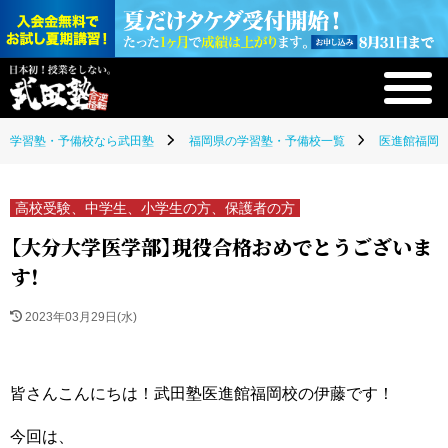
学習塾・予備校なら武田塾
福岡県の学習塾・予備校一覧
医進館福岡校
高校受験、中学生、小学生の方、保護者の方
【大分大学医学部】現役合格おめでとうございま
す！
2023年03月29日(水)
皆さんこんにちは！武田塾医進館福岡校の伊藤です！
今回は、