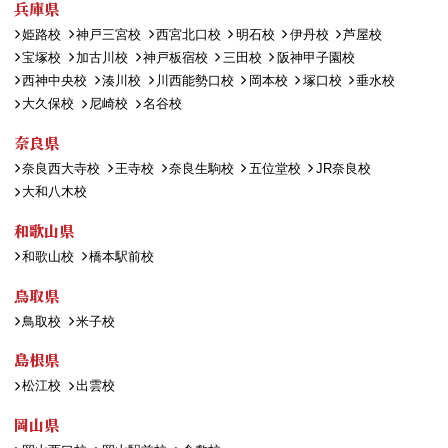
兵庫県
姫路校
神戸三宮校
西宮北口校
明石校
伊丹校
芦屋校
宝塚校
加古川校
神戸板宿校
三田校
阪神甲子園校
西神中央校
湊川校
川西能勢口校
岡本校
塚口校
垂水校
大久保校
尼崎校
名谷校
奈良県
奈良西大寺校
王寺校
奈良生駒校
五位堂校
JR奈良校
大和八木校
和歌山県
和歌山校
橋本駅前校
鳥取県
鳥取校
米子校
島根県
松江校
出雲校
岡山県