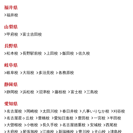
福井県
福井校
山梨県
甲府校
富士吉田校
長野県
松本校
長野駅前校
上田校
飯田校
佐久校
岐阜県
岐阜校
大垣校
多治見校
各務原校
静岡県
静岡校
浜松校
沼津校
藤枝校
富士校
三島校
愛知県
名古屋校
岡崎校
太田川校
春日井校
八事いりなか校
刈谷校
名古屋星ヶ丘校
豊橋校
愛知日進校
豊田校
一宮校
半田校
大曽根校
小牧校
長久手校
名古屋徳重校
安城校
西尾校
大府校
尾張旭校
江南校
新瑞橋校
豊川校
犬山校
津島校