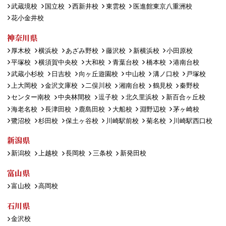
武蔵境校
国立校
西新井校
東雲校
医進館東京八重洲校
花小金井校
神奈川県
厚木校
横浜校
あざみ野校
藤沢校
新横浜校
小田原校
平塚校
横須賀中央校
大和校
青葉台校
橋本校
港南台校
武蔵小杉校
日吉校
向ヶ丘遊園校
中山校
溝ノ口校
戸塚校
上大岡校
金沢文庫校
二俣川校
湘南台校
鶴見校
秦野校
センター南校
中央林間校
逗子校
北久里浜校
新百合ヶ丘校
海老名校
長津田校
鹿島田校
大船校
淵野辺校
茅ヶ崎校
鷺沼校
杉田校
保土ヶ谷校
川崎駅前校
菊名校
川崎駅西口校
新潟県
新潟校
上越校
長岡校
三条校
新発田校
富山県
富山校
高岡校
石川県
金沢校