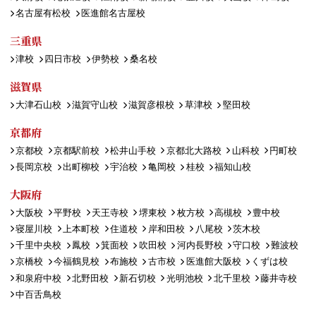
名古屋有松校
医進館名古屋校
三重県
津校
四日市校
伊勢校
桑名校
滋賀県
大津石山校
滋賀守山校
滋賀彦根校
草津校
堅田校
京都府
京都校
京都駅前校
松井山手校
京都北大路校
山科校
円町校
長岡京校
出町柳校
宇治校
亀岡校
桂校
福知山校
大阪府
大阪校
平野校
天王寺校
堺東校
枚方校
高槻校
豊中校
寝屋川校
上本町校
住道校
岸和田校
八尾校
茨木校
千里中央校
鳳校
箕面校
吹田校
河内長野校
守口校
難波校
京橋校
今福鶴見校
布施校
古市校
医進館大阪校
くずは校
和泉府中校
北野田校
新石切校
光明池校
北千里校
藤井寺校
中百舌鳥校