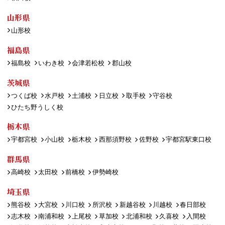
山形県
山形校
福島県
福島校
いわき校
会津若松校
郡山校
茨城県
つくば校
水戸校
土浦校
日立校
取手校
守谷校
ひたち野うしく校
栃木県
宇都宮校
小山校
栃木校
西那須野校
佐野校
宇都宮駅東口校
群馬県
高崎校
太田校
前橋校
伊勢崎校
埼玉県
熊谷校
大宮校
川口校
所沢校
新越谷校
川越校
春日部校
志木校
南浦和校
上尾校
草加校
北浦和校
久喜校
入間校