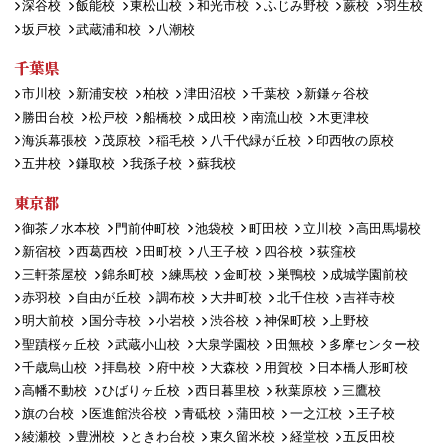
深谷校
飯能校
東松山校
和光市校
ふじみ野校
蕨校
羽生校
坂戸校
武蔵浦和校
八潮校
千葉県
市川校
新浦安校
柏校
津田沼校
千葉校
新鎌ヶ谷校
勝田台校
松戸校
船橋校
成田校
南流山校
木更津校
海浜幕張校
茂原校
稲毛校
八千代緑が丘校
印西牧の原校
五井校
鎌取校
我孫子校
蘇我校
東京都
御茶ノ水本校
門前仲町校
池袋校
町田校
立川校
高田馬場校
新宿校
西葛西校
田町校
八王子校
四谷校
荻窪校
三軒茶屋校
錦糸町校
練馬校
金町校
巣鴨校
成城学園前校
赤羽校
自由が丘校
調布校
大井町校
北千住校
吉祥寺校
明大前校
国分寺校
小岩校
渋谷校
神保町校
上野校
聖蹟桜ヶ丘校
武蔵小山校
大泉学園校
田無校
多摩センター校
千歳烏山校
拝島校
府中校
大森校
用賀校
日本橋人形町校
高幡不動校
ひばりヶ丘校
西日暮里校
秋葉原校
三鷹校
旗の台校
医進館渋谷校
青砥校
蒲田校
一之江校
王子校
綾瀬校
豊洲校
ときわ台校
東久留米校
経堂校
五反田校