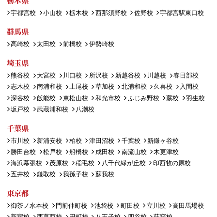
栃木県
宇都宮校
小山校
栃木校
西那須野校
佐野校
宇都宮駅東口校
群馬県
高崎校
太田校
前橋校
伊勢崎校
埼玉県
熊谷校
大宮校
川口校
所沢校
新越谷校
川越校
春日部校
志木校
南浦和校
上尾校
草加校
北浦和校
久喜校
入間校
深谷校
飯能校
東松山校
和光市校
ふじみ野校
蕨校
羽生校
坂戸校
武蔵浦和校
八潮校
千葉県
市川校
新浦安校
柏校
津田沼校
千葉校
新鎌ヶ谷校
勝田台校
松戸校
船橋校
成田校
南流山校
木更津校
海浜幕張校
茂原校
稲毛校
八千代緑が丘校
印西牧の原校
五井校
鎌取校
我孫子校
蘇我校
東京都
御茶ノ水本校
門前仲町校
池袋校
町田校
立川校
高田馬場校
新宿校
西葛西校
田町校
八王子校
四谷校
荻窪校