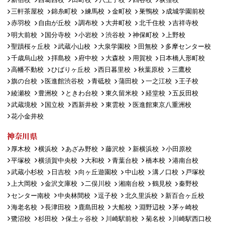
三軒茶屋校
錦糸町校
練馬校
金町校
巣鴨校
成城学園前校
赤羽校
自由が丘校
調布校
大井町校
北千住校
吉祥寺校
明大前校
国分寺校
小岩校
渋谷校
神保町校
上野校
聖蹟桜ヶ丘校
武蔵小山校
大泉学園校
田無校
多摩センター校
千歳烏山校
拝島校
府中校
大森校
用賀校
日本橋人形町校
高幡不動校
ひばりヶ丘校
西日暮里校
秋葉原校
三鷹校
旗の台校
医進館渋谷校
青砥校
蒲田校
一之江校
王子校
綾瀬校
豊洲校
ときわ台校
東久留米校
経堂校
五反田校
武蔵境校
国立校
西新井校
東雲校
医進館東京八重洲校
花小金井校
神奈川県
厚木校
横浜校
あざみ野校
藤沢校
新横浜校
小田原校
平塚校
横須賀中央校
大和校
青葉台校
橋本校
港南台校
武蔵小杉校
日吉校
向ヶ丘遊園校
中山校
溝ノ口校
戸塚校
上大岡校
金沢文庫校
二俣川校
湘南台校
鶴見校
秦野校
センター南校
中央林間校
逗子校
北久里浜校
新百合ヶ丘校
海老名校
長津田校
鹿島田校
大船校
淵野辺校
茅ヶ崎校
鷺沼校
杉田校
保土ヶ谷校
川崎駅前校
菊名校
川崎駅西口校