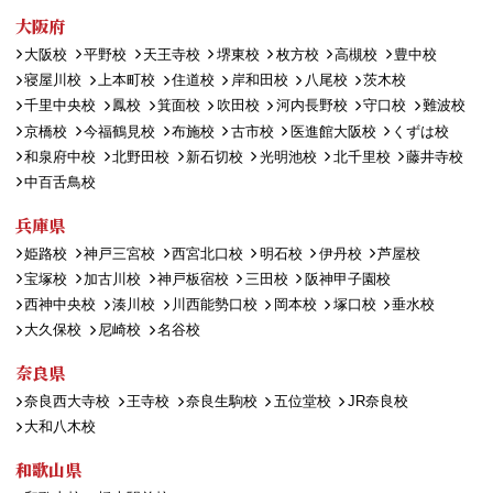
大阪府
大阪校
平野校
天王寺校
堺東校
枚方校
高槻校
豊中校
寝屋川校
上本町校
住道校
岸和田校
八尾校
茨木校
千里中央校
鳳校
箕面校
吹田校
河内長野校
守口校
難波校
京橋校
今福鶴見校
布施校
古市校
医進館大阪校
くずは校
和泉府中校
北野田校
新石切校
光明池校
北千里校
藤井寺校
中百舌鳥校
兵庫県
姫路校
神戸三宮校
西宮北口校
明石校
伊丹校
芦屋校
宝塚校
加古川校
神戸板宿校
三田校
阪神甲子園校
西神中央校
湊川校
川西能勢口校
岡本校
塚口校
垂水校
大久保校
尼崎校
名谷校
奈良県
奈良西大寺校
王寺校
奈良生駒校
五位堂校
JR奈良校
大和八木校
和歌山県