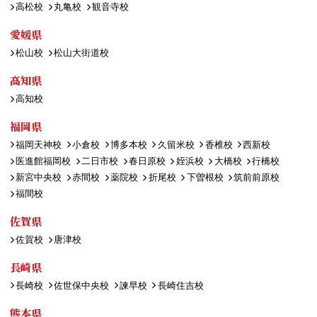
高松校
丸亀校
観音寺校
愛媛県
松山校
松山大街道校
高知県
高知校
福岡県
福岡天神校
小倉校
博多本校
久留米校
香椎校
西新校
医進館福岡校
二日市校
春日原校
姪浜校
大橋校
行橋校
新宮中央校
赤間校
薬院校
折尾校
下曽根校
筑前前原校
福間校
佐賀県
佐賀校
唐津校
長崎県
長崎校
佐世保中央校
諫早校
長崎住吉校
熊本県