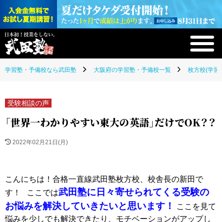
学習塾・予備校なら武田塾
大阪府の学習塾・予備校一覧
枚方校(学習
受験相談の声
「世界一わかりやすい東大の英語」だけでOK？？
2022年02月21日(月)
こんにちは！合格一直線武田塾枚方校、校舎長の新田で
武田塾に日々寄せられてくる受験の
す！ ここでは
お悩みを解決していきたいと思います！
ここを見て
悩みを少しでも解決できたり、モチベーションがアップし