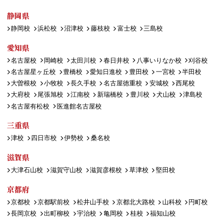
静岡県
静岡校
浜松校
沼津校
藤枝校
富士校
三島校
愛知県
名古屋校
岡崎校
太田川校
春日井校
八事いりなか校
刈谷校
名古屋星ヶ丘校
豊橋校
愛知日進校
豊田校
一宮校
半田校
大曽根校
小牧校
長久手校
名古屋徳重校
安城校
西尾校
大府校
尾張旭校
江南校
新瑞橋校
豊川校
犬山校
津島校
名古屋有松校
医進館名古屋校
三重県
津校
四日市校
伊勢校
桑名校
滋賀県
大津石山校
滋賀守山校
滋賀彦根校
草津校
堅田校
京都府
京都校
京都駅前校
松井山手校
京都北大路校
山科校
円町校
長岡京校
出町柳校
宇治校
亀岡校
桂校
福知山校