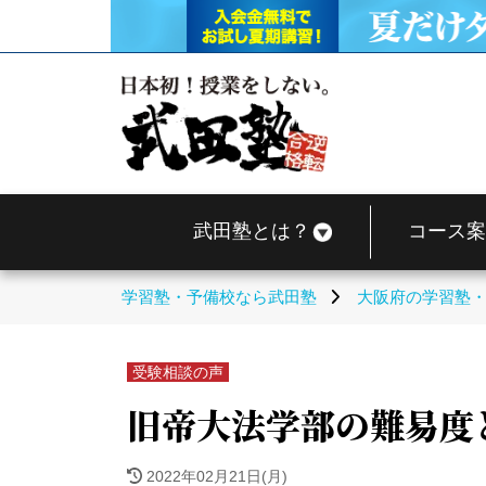
武田塾とは？
コース案
学習塾・予備校なら武田塾
大阪府の学習塾
受験相談の声
旧帝大法学部の難易度
2022年02月21日(月)