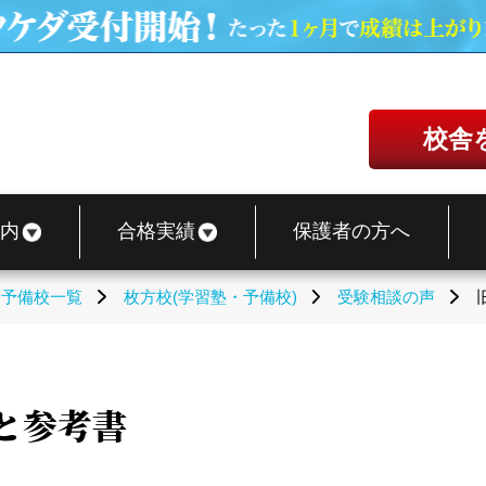
校舎
内
合格実績
保護者の方へ
・予備校一覧
枚方校(学習塾・予備校)
受験相談の声
と参考書