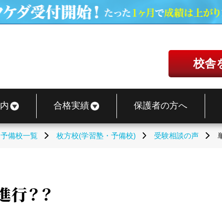
校舎
内
合格実績
保護者の方へ
・予備校一覧
枚方校(学習塾・予備校)
受験相談の声
進行？？