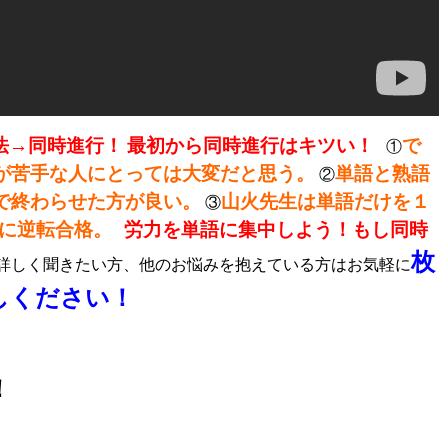
法→同時進行！
最初から同時進行はキツい！
で
①
が苦手な人にとっては大変だと思う。
単語と熟語
②
で終わらせた方が良い。
山火先生は単語だけを１
③
田に逆転合格。
労力を単語に集中しよう！もし同時
枚
詳しく聞きたい方、他のお悩みを抱えている方はお気軽に
しください！
！