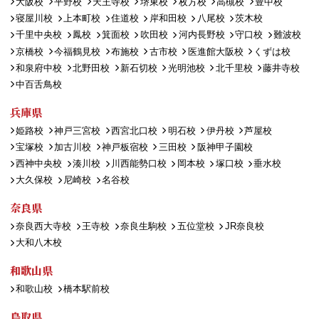
大阪校
平野校
天王寺校
堺東校
枚方校
高槻校
豊中校
寝屋川校
上本町校
住道校
岸和田校
八尾校
茨木校
千里中央校
鳳校
箕面校
吹田校
河内長野校
守口校
難波校
京橋校
今福鶴見校
布施校
古市校
医進館大阪校
くずは校
和泉府中校
北野田校
新石切校
光明池校
北千里校
藤井寺校
中百舌鳥校
兵庫県
姫路校
神戸三宮校
西宮北口校
明石校
伊丹校
芦屋校
宝塚校
加古川校
神戸板宿校
三田校
阪神甲子園校
西神中央校
湊川校
川西能勢口校
岡本校
塚口校
垂水校
大久保校
尼崎校
名谷校
奈良県
奈良西大寺校
王寺校
奈良生駒校
五位堂校
JR奈良校
大和八木校
和歌山県
和歌山校
橋本駅前校
鳥取県