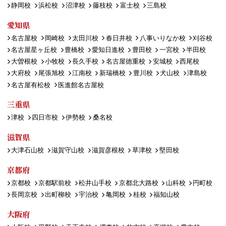
静岡校
浜松校
沼津校
藤枝校
富士校
三島校
愛知県
名古屋校
岡崎校
太田川校
春日井校
八事いりなか校
刈谷校
名古屋星ヶ丘校
豊橋校
愛知日進校
豊田校
一宮校
半田校
大曽根校
小牧校
長久手校
名古屋徳重校
安城校
西尾校
大府校
尾張旭校
江南校
新瑞橋校
豊川校
犬山校
津島校
名古屋有松校
医進館名古屋校
三重県
津校
四日市校
伊勢校
桑名校
滋賀県
大津石山校
滋賀守山校
滋賀彦根校
草津校
堅田校
京都府
京都校
京都駅前校
松井山手校
京都北大路校
山科校
円町校
長岡京校
出町柳校
宇治校
亀岡校
桂校
福知山校
大阪府