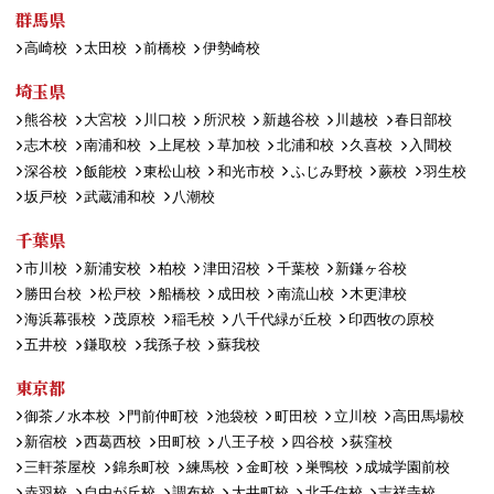
群馬県
高崎校
太田校
前橋校
伊勢崎校
埼玉県
熊谷校
大宮校
川口校
所沢校
新越谷校
川越校
春日部校
志木校
南浦和校
上尾校
草加校
北浦和校
久喜校
入間校
深谷校
飯能校
東松山校
和光市校
ふじみ野校
蕨校
羽生校
坂戸校
武蔵浦和校
八潮校
千葉県
市川校
新浦安校
柏校
津田沼校
千葉校
新鎌ヶ谷校
勝田台校
松戸校
船橋校
成田校
南流山校
木更津校
海浜幕張校
茂原校
稲毛校
八千代緑が丘校
印西牧の原校
五井校
鎌取校
我孫子校
蘇我校
東京都
御茶ノ水本校
門前仲町校
池袋校
町田校
立川校
高田馬場校
新宿校
西葛西校
田町校
八王子校
四谷校
荻窪校
三軒茶屋校
錦糸町校
練馬校
金町校
巣鴨校
成城学園前校
赤羽校
自由が丘校
調布校
大井町校
北千住校
吉祥寺校