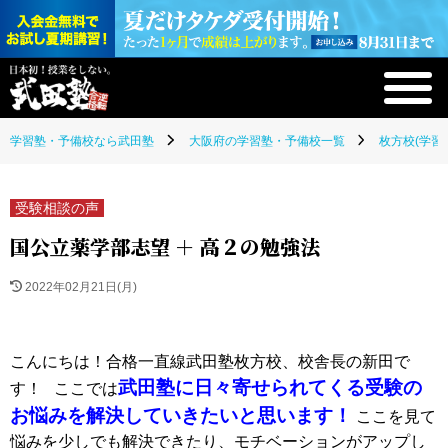
学習塾・予備校なら武田塾
大阪府の学習塾・予備校一覧
枚方校(学習
受験相談の声
国公立薬学部志望 ＋ 高２の勉強法
2022年02月21日(月)
こんにちは！合格一直線武田塾枚方校、校舎長の新田で
武田塾に日々寄せられてくる受験の
す！ ここでは
お悩みを解決していきたいと思います！
ここを見て
悩みを少しでも解決できたり、モチベーションがアップし