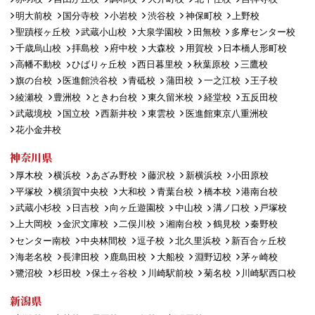
明大前校
国分寺校
小岩校
渋谷校
神保町校
上野校
聖蹟桜ヶ丘校
武蔵小山校
大泉学園校
田無校
多摩センター校
千歳烏山校
拝島校
府中校
大森校
用賀校
日本橋人形町校
高幡不動校
ひばりヶ丘校
西日暮里校
秋葉原校
三鷹校
旗の台校
医進館渋谷校
青砥校
蒲田校
一之江校
王子校
綾瀬校
豊洲校
ときわ台校
東久留米校
経堂校
五反田校
武蔵境校
国立校
西新井校
東雲校
医進館東京八重洲校
花小金井校
神奈川県
厚木校
横浜校
あざみ野校
藤沢校
新横浜校
小田原校
平塚校
横須賀中央校
大和校
青葉台校
橋本校
港南台校
武蔵小杉校
日吉校
向ヶ丘遊園校
中山校
溝ノ口校
戸塚校
上大岡校
金沢文庫校
二俣川校
湘南台校
鶴見校
秦野校
センター南校
中央林間校
逗子校
北久里浜校
新百合ヶ丘校
海老名校
長津田校
鹿島田校
大船校
淵野辺校
茅ヶ崎校
鷺沼校
杉田校
保土ヶ谷校
川崎駅前校
菊名校
川崎駅西口校
新潟県