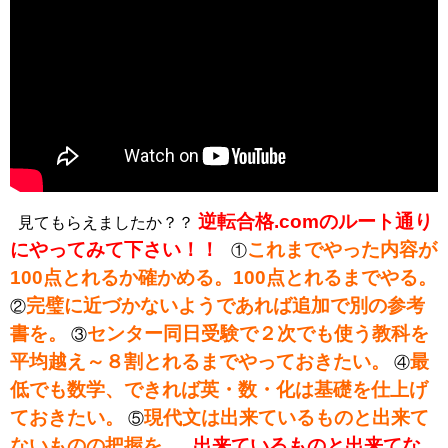
逆転合格.comのルート通り
見てもらえましたか？？
にやってみて下さい！！
これまでやった内容が
①
100点とれるか確かめる。100点とれるまでやる。
完璧に近づかないようであれば追加で別の参考
②
書を。
センター同日受験で２次でも使う教科を
③
平均越え～８割とれるまでやっておきたい。
最
④
低でも数学、できれば英・数・化は基礎を仕上げ
ておきたい。
現代文は出来ているものと出来て
⑤
ないものの把握を。
出来ているものと出来てな