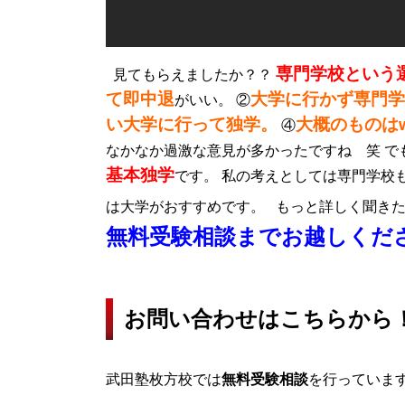
専門学校という
見てもらえましたか？？
て即中退
大学に行かず専門学
がいい。 ②
い大学に行って独学。
大概のものは
④
なかなか過激な意見が多かったですね 笑 で
基本独学
です。 私の考えとしては専門学校
は大学がおすすめです。 もっと詳しく聞き
無料受験相談までお越しくだ
お問い合わせはこちらから
武田塾枚方校では
無料受験相談
を行っていま