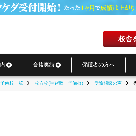
校舎
内
合格実績
保護者の方へ
・予備校一覧
枚方校(学習塾・予備校)
受験相談の声
？