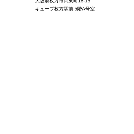
大阪府枚方市岡東町18-15
キューブ枚方駅前 5階A号室