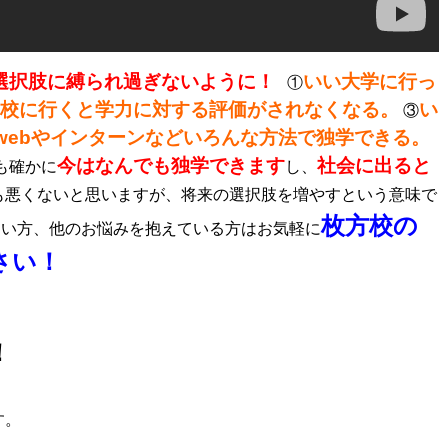
選択肢に縛られ過ぎないように！
いい大学に行っ
①
校に行くと学力に対する評価がされなくなる。
い
③
webやインターンなどいろんな方法で独学できる。
今はなんでも独学できます
社会に出ると
も確かに
し、
も悪くないと思いますが、将来の選択肢を増やすという意味で
枚方校の
たい方、他のお悩みを抱えている方はお気軽に
さい！
！
す。