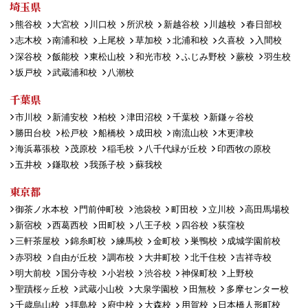
埼玉県
熊谷校
大宮校
川口校
所沢校
新越谷校
川越校
春日部校
志木校
南浦和校
上尾校
草加校
北浦和校
久喜校
入間校
深谷校
飯能校
東松山校
和光市校
ふじみ野校
蕨校
羽生校
坂戸校
武蔵浦和校
八潮校
千葉県
市川校
新浦安校
柏校
津田沼校
千葉校
新鎌ヶ谷校
勝田台校
松戸校
船橋校
成田校
南流山校
木更津校
海浜幕張校
茂原校
稲毛校
八千代緑が丘校
印西牧の原校
五井校
鎌取校
我孫子校
蘇我校
東京都
御茶ノ水本校
門前仲町校
池袋校
町田校
立川校
高田馬場校
新宿校
西葛西校
田町校
八王子校
四谷校
荻窪校
三軒茶屋校
錦糸町校
練馬校
金町校
巣鴨校
成城学園前校
赤羽校
自由が丘校
調布校
大井町校
北千住校
吉祥寺校
明大前校
国分寺校
小岩校
渋谷校
神保町校
上野校
聖蹟桜ヶ丘校
武蔵小山校
大泉学園校
田無校
多摩センター校
千歳烏山校
拝島校
府中校
大森校
用賀校
日本橋人形町校