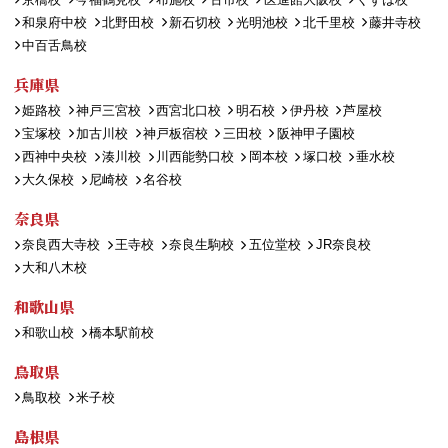
和泉府中校
北野田校
新石切校
光明池校
北千里校
藤井寺校
中百舌鳥校
兵庫県
姫路校
神戸三宮校
西宮北口校
明石校
伊丹校
芦屋校
宝塚校
加古川校
神戸板宿校
三田校
阪神甲子園校
西神中央校
湊川校
川西能勢口校
岡本校
塚口校
垂水校
大久保校
尼崎校
名谷校
奈良県
奈良西大寺校
王寺校
奈良生駒校
五位堂校
JR奈良校
大和八木校
和歌山県
和歌山校
橋本駅前校
鳥取県
鳥取校
米子校
島根県