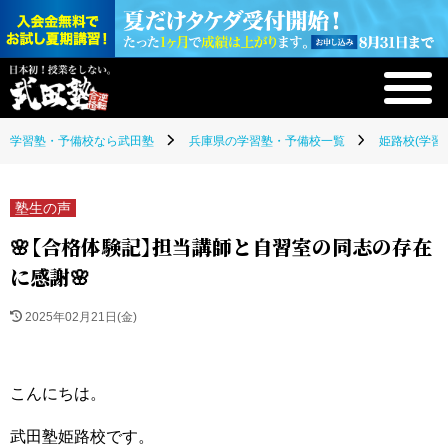
学習塾・予備校なら武田塾
兵庫県の学習塾・予備校一覧
姫路校(学習
塾生の声
🌸【合格体験記】担当講師と自習室の同志の存在
に感謝🌸
2025年02月21日(金)
こんにちは。
武田塾姫路校です。