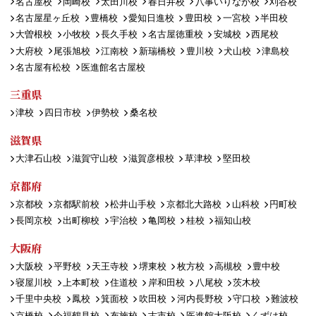
名古屋校
岡崎校
太田川校
春日井校
八事いりなか校
刈谷校
名古屋星ヶ丘校
豊橋校
愛知日進校
豊田校
一宮校
半田校
大曽根校
小牧校
長久手校
名古屋徳重校
安城校
西尾校
大府校
尾張旭校
江南校
新瑞橋校
豊川校
犬山校
津島校
名古屋有松校
医進館名古屋校
三重県
津校
四日市校
伊勢校
桑名校
滋賀県
大津石山校
滋賀守山校
滋賀彦根校
草津校
堅田校
京都府
京都校
京都駅前校
松井山手校
京都北大路校
山科校
円町校
長岡京校
出町柳校
宇治校
亀岡校
桂校
福知山校
大阪府
大阪校
平野校
天王寺校
堺東校
枚方校
高槻校
豊中校
寝屋川校
上本町校
住道校
岸和田校
八尾校
茨木校
千里中央校
鳳校
箕面校
吹田校
河内長野校
守口校
難波校
京橋校
今福鶴見校
布施校
古市校
医進館大阪校
くずは校