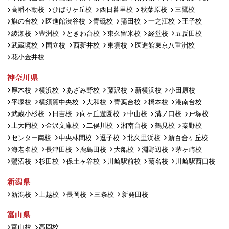
高幡不動校
ひばりヶ丘校
西日暮里校
秋葉原校
三鷹校
旗の台校
医進館渋谷校
青砥校
蒲田校
一之江校
王子校
綾瀬校
豊洲校
ときわ台校
東久留米校
経堂校
五反田校
武蔵境校
国立校
西新井校
東雲校
医進館東京八重洲校
花小金井校
神奈川県
厚木校
横浜校
あざみ野校
藤沢校
新横浜校
小田原校
平塚校
横須賀中央校
大和校
青葉台校
橋本校
港南台校
武蔵小杉校
日吉校
向ヶ丘遊園校
中山校
溝ノ口校
戸塚校
上大岡校
金沢文庫校
二俣川校
湘南台校
鶴見校
秦野校
センター南校
中央林間校
逗子校
北久里浜校
新百合ヶ丘校
海老名校
長津田校
鹿島田校
大船校
淵野辺校
茅ヶ崎校
鷺沼校
杉田校
保土ヶ谷校
川崎駅前校
菊名校
川崎駅西口校
新潟県
新潟校
上越校
長岡校
三条校
新発田校
富山県
富山校
高岡校