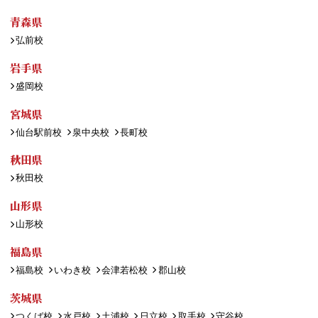
青森県
弘前校
岩手県
盛岡校
宮城県
仙台駅前校
泉中央校
長町校
秋田県
秋田校
山形県
山形校
福島県
福島校
いわき校
会津若松校
郡山校
茨城県
つくば校
水戸校
土浦校
日立校
取手校
守谷校