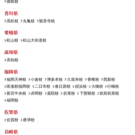
徳島校
香川県
高松校
丸亀校
観音寺校
愛媛県
松山校
松山大街道校
高知県
高知校
福岡県
福岡天神校
小倉校
博多本校
久留米校
香椎校
西新校
医進館福岡校
二日市校
春日原校
姪浜校
大橋校
行橋校
新宮中央校
赤間校
薬院校
折尾校
下曽根校
筑前前原校
福間校
佐賀県
佐賀校
唐津校
長崎県