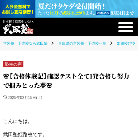
学習塾・予備校なら武田塾
兵庫県の学習塾・予備校一覧
姫路校(学習
塾生の声
🌸【合格体験記】確認テスト全て1発合格し努力
で掴みとった夢🌸
2025年02月15日(土)
こんにちは。
武田塾姫路校です。