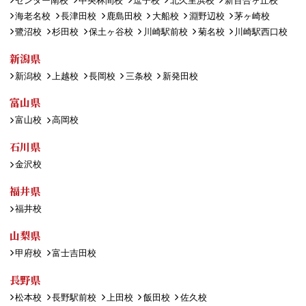
センター南校
中央林間校
逗子校
北久里浜校
新百合ヶ丘校
海老名校
長津田校
鹿島田校
大船校
淵野辺校
茅ヶ崎校
鷺沼校
杉田校
保土ヶ谷校
川崎駅前校
菊名校
川崎駅西口校
新潟県
新潟校
上越校
長岡校
三条校
新発田校
富山県
富山校
高岡校
石川県
金沢校
福井県
福井校
山梨県
甲府校
富士吉田校
長野県
松本校
長野駅前校
上田校
飯田校
佐久校