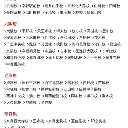
京都校
京都駅前校
松井山手校
京都北大路校
山科校
円町校
長岡京校
出町柳校
宇治校
亀岡校
桂校
福知山校
大阪府
大阪校
平野校
天王寺校
堺東校
枚方校
高槻校
豊中校
寝屋川校
上本町校
住道校
岸和田校
八尾校
茨木校
千里中央校
鳳校
箕面校
吹田校
河内長野校
守口校
難波校
京橋校
今福鶴見校
布施校
古市校
医進館大阪校
くずは校
和泉府中校
北野田校
新石切校
光明池校
北千里校
藤井寺校
中百舌鳥校
兵庫県
姫路校
神戸三宮校
西宮北口校
明石校
伊丹校
芦屋校
宝塚校
加古川校
神戸板宿校
三田校
阪神甲子園校
西神中央校
湊川校
川西能勢口校
岡本校
塚口校
垂水校
大久保校
尼崎校
名谷校
奈良県
奈良西大寺校
王寺校
奈良生駒校
五位堂校
JR奈良校
大和八木校