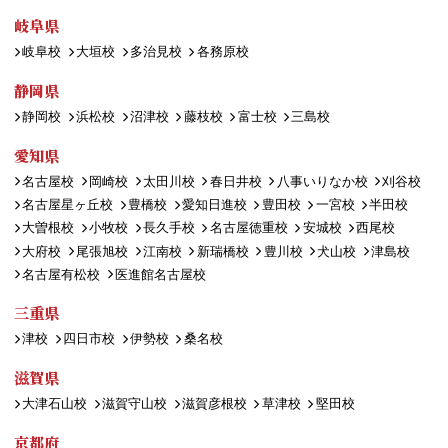
岐阜県
岐阜校
大垣校
多治見校
各務原校
静岡県
静岡校
浜松校
沼津校
藤枝校
富士校
三島校
愛知県
名古屋校
岡崎校
太田川校
春日井校
八事いりなか校
刈谷校
名古屋星ヶ丘校
豊橋校
愛知日進校
豊田校
一宮校
半田校
大曽根校
小牧校
長久手校
名古屋徳重校
安城校
西尾校
大府校
尾張旭校
江南校
新瑞橋校
豊川校
犬山校
津島校
名古屋有松校
医進館名古屋校
三重県
津校
四日市校
伊勢校
桑名校
滋賀県
大津石山校
滋賀守山校
滋賀彦根校
草津校
堅田校
京都府