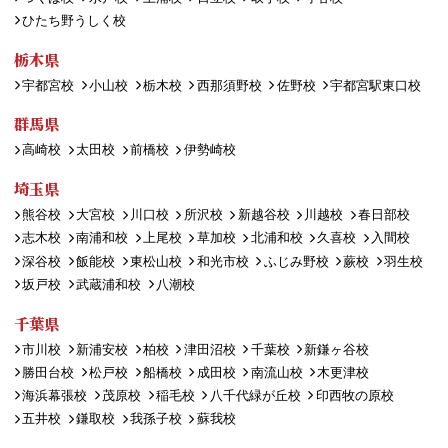
ひたち野うしく校
栃木県
宇都宮校
小山校
栃木校
西那須野校
佐野校
宇都宮駅東口校
群馬県
高崎校
太田校
前橋校
伊勢崎校
埼玉県
熊谷校
大宮校
川口校
所沢校
新越谷校
川越校
春日部校
志木校
南浦和校
上尾校
草加校
北浦和校
久喜校
入間校
深谷校
飯能校
東松山校
和光市校
ふじみ野校
蕨校
羽生校
坂戸校
武蔵浦和校
八潮校
千葉県
市川校
新浦安校
柏校
津田沼校
千葉校
新鎌ヶ谷校
勝田台校
松戸校
船橋校
成田校
南流山校
木更津校
海浜幕張校
茂原校
稲毛校
八千代緑が丘校
印西牧の原校
五井校
鎌取校
我孫子校
蘇我校