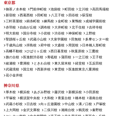
東京都
御茶ノ水本校
門前仲町校
池袋校
町田校
立川校
高田馬場校
新宿校
西葛西校
田町校
八王子校
四谷校
荻窪校
三軒茶屋校
錦糸町校
練馬校
金町校
巣鴨校
成城学園前校
赤羽校
自由が丘校
調布校
大井町校
北千住校
吉祥寺校
明大前校
国分寺校
小岩校
渋谷校
神保町校
上野校
聖蹟桜ヶ丘校
武蔵小山校
大泉学園校
田無校
多摩センター校
千歳烏山校
拝島校
府中校
大森校
用賀校
日本橋人形町校
高幡不動校
ひばりヶ丘校
西日暮里校
秋葉原校
三鷹校
旗の台校
医進館渋谷校
青砥校
蒲田校
一之江校
王子校
綾瀬校
豊洲校
ときわ台校
東久留米校
経堂校
五反田校
武蔵境校
国立校
西新井校
東雲校
医進館東京八重洲校
花小金井校
神奈川県
厚木校
横浜校
あざみ野校
藤沢校
新横浜校
小田原校
平塚校
横須賀中央校
大和校
青葉台校
橋本校
港南台校
武蔵小杉校
日吉校
向ヶ丘遊園校
中山校
溝ノ口校
戸塚校
上大岡校
金沢文庫校
二俣川校
湘南台校
鶴見校
秦野校